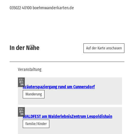
035022 40100 boehmwanderkarten.de
In der Nähe
Auf der Karte anschauen
Veranstaltung
CC-
BY-
SA
Kräuterspaziergang rund um Cunnersdorf
Wanderung
CC-
BY-
SA
WALDFEST am WalderlebnisZentrum Leupoldishain
Familie/Kinder