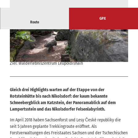
GPX
Route
6:00 h
17,81 km
© Tobias Rölke, Sachsenforst I Nationalpark- u
© Berhard Müller, Sachsenforst I Nationalpark-
432 m
517 m
nd Forstverwaltung Sächsische Schweiz |
und Forstverwaltung Sächsische Schweiz |
CC-BY
CC-BY
252 m
463 m
211 m
Start: Rotsteinhütte
Ziel: Walderlebniszentrum Leupoldishain
© Berhard Müller, Sachsenforst I Nationalpark- und Forstverwaltung Sächsische Schweiz |
CC-BY
Gleich drei Highlights warten auf der Etappe von der
Rotsteinhütte bis nach Nikolsdorf: der kaum bekannte
Schneebergblick am Katzstein, der Panoramablick auf dem
Lampertsstein und das Nikolsdorfer Felsenlabyrinth.
Im April 2018 haben Sachsenforst und Lesy České republiky die
seit 5 Jahren geplante Trekkingroute eröffnet. Als
Forstverwaltungen des Freistaates Sachsen und der Tschechischen