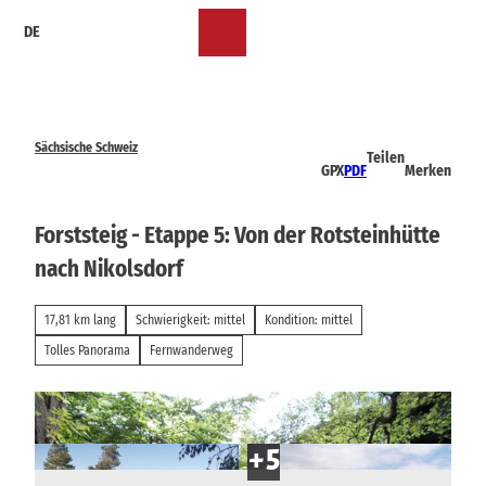
Z
DE
u
Merkzettel
Suche
Menü
m
I
n
h
a
Sächsische Schweiz
Teilen
l
GPX
PDF
Merken
t
Forststeig - Etappe 5: Von der Rotsteinhütte
nach Nikolsdorf
17,81 km lang
Schwierigkeit: mittel
Kondition: mittel
Tolles Panorama
Fernwanderweg