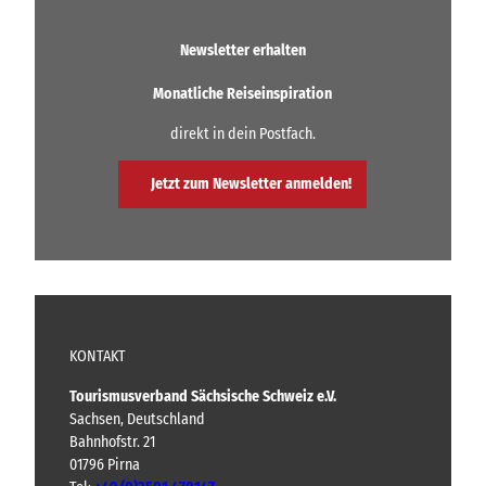
h
t
.
o
o
e
.
n
l
Newsletter erhalten
l
e
e
n
n
n
Monatliche Reiseinspiration
u
d
u
n
n
o
direkt in dein Postfach.
d
d
r
H
G
f
e
e
Jetzt zum Newsletter anmelden!
e
r
n
b
r
i
e
M
e
r
ß
ü
g
e
h
e
n
l
n
e
KONTAKT
Tourismusverband Sächsische Schweiz e.V.
Sachsen, Deutschland
Bahnhofstr. 21
01796 Pirna