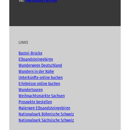
Tel:
+49 (0)3501 470147
Y
F
I
B
o
a
n
l
u
c
s
o
t
e
t
g
u
b
a
LINKS
b
o
g
e
o
r
Bastei-Brücke
k
a
Elbsandsteingebirge
m
Wanderwege Deutschland
Wandern in der Nähe
Unterkünfte online buchen
Erlebnisse online buchen
Wandertouren
Weihnachtsmärkte Sachsen
Prospekte bestellen
Malerweg Elbsandsteingebirge
Nationalpark Böhmische Schweiz
Nationalpark Sächsische Schweiz