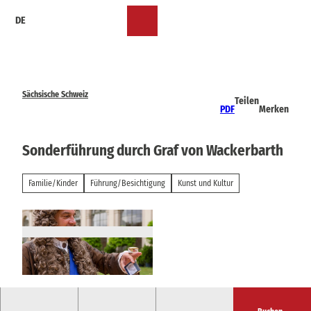
Z
DE
u
Merkzettel
Suche
Menü
m
I
n
h
a
Sächsische Schweiz
Teilen
l
PDF
Merken
t
Sonderführung durch Graf von Wackerbarth
Familie/Kinder
Führung/Besichtigung
Kunst und Kultur
© 01624107487, Jens Steinbrecher