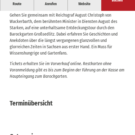
Buchen
Kommen Sie mit auf eine spannende Zeitreise ins
Route
Anrufen
Website
18. Jahrhundert!
Gehen Sie gemeinsam mit Reichsgraf August Christoph von
Wackerbarth, dem berühmten Minister in Diensten August des
Starken, auf eine unterhaltsame Entdeckungstour durch den
Barockgarten Großsedlitz. Dabei erfahren Sie Geschichten und
Anekdoten über die längst vergangenen glanzvollen und
glorreichen Zeiten in Sachsen aus erster Hand. Ein Muss für
Wissenshungrige und Gartenfans.
Tickets erhalten Sie im Vorverkauf online. Restkarten ohne
Voranmeldung gibt es bis zum Beginn der Führung an der Kasse am
Haupteingang zum Barockgarten.
Terminübersicht