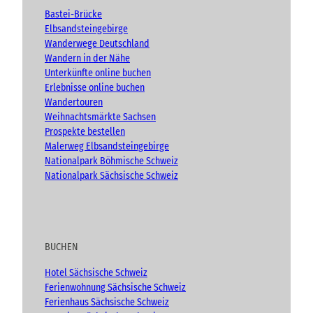
e
o
r
g
Bastei-Brücke
e
k
a
Elbsandsteingebirge
n
m
Wanderwege Deutschland
.
Wandern in der Nähe
.
Unterkünfte online buchen
.
Erlebnisse online buchen
Wandertouren
Weihnachtsmärkte Sachsen
Prospekte bestellen
Malerweg Elbsandsteingebirge
Nationalpark Böhmische Schweiz
Nationalpark Sächsische Schweiz
BUCHEN
Hotel Sächsische Schweiz
Ferienwohnung Sächsische Schweiz
Ferienhaus Sächsische Schweiz