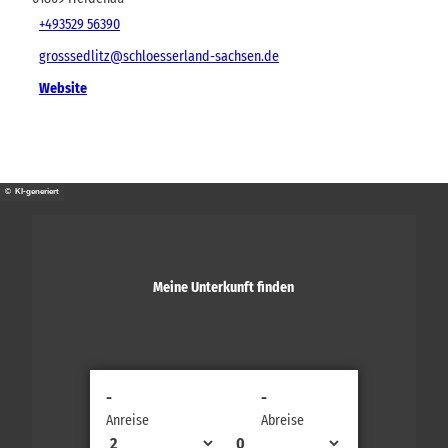
+493529 56390
grosssedlitz@schloesserland-sachsen.de
Website
© KI-generiert
Meine Unterkunft finden
-
-
Anreise
Abreise