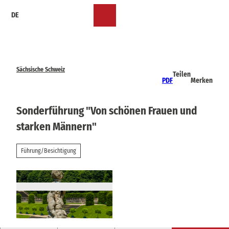
Z
DE
u
Merkzettel
Suche
Menü
m
I
n
h
a
Sächsische Schweiz
Teilen
l
PDF
Merken
t
Sonderführung "Von schönen Frauen und
starken Männern"
Führung/Besichtigung
© inhaltlich, zeitlich und räumlich unbeschränk
te einfache Nutzungsrechte, an SBG, 2013, Sylvi