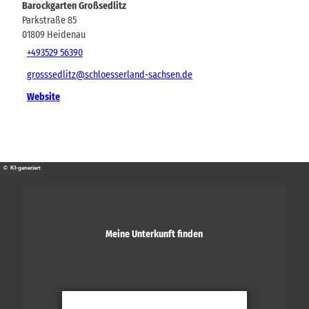
Barockgarten Großsedlitz
Parkstraße 85
01809
Heidenau
+493529 56390
grosssedlitz@schloesserland-sachsen.de
Website
© KI-generiert
Meine Unterkunft finden