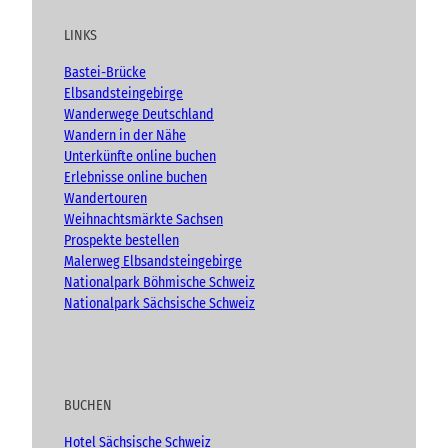
t
e
t
g
r
u
b
a
u
LINKS
b
o
g
n
e
o
r
g
Bastei-Brücke
e
k
a
Elbsandsteingebirge
n
m
Wanderwege Deutschland
.
Wandern in der Nähe
.
Unterkünfte online buchen
.
Erlebnisse online buchen
Wandertouren
Weihnachtsmärkte Sachsen
Prospekte bestellen
Malerweg Elbsandsteingebirge
Nationalpark Böhmische Schweiz
Nationalpark Sächsische Schweiz
BUCHEN
Hotel Sächsische Schweiz