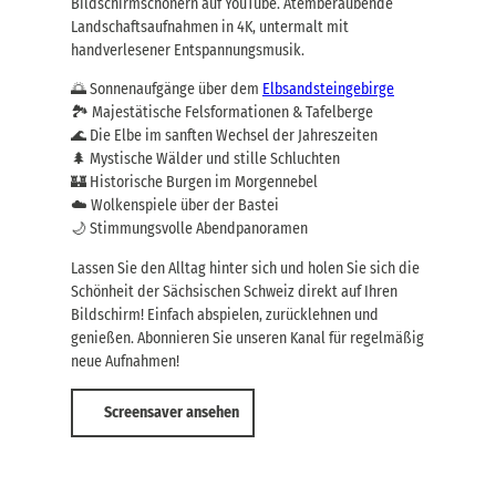
Bildschirmschonern auf YouTube. Atemberaubende
Landschaftsaufnahmen in 4K, untermalt mit
handverlesener Entspannungsmusik.
🌅 Sonnenaufgänge über dem
Elbsandsteingebirge
🏞️ Majestätische Felsformationen & Tafelberge
🌊 Die Elbe im sanften Wechsel der Jahreszeiten
🌲 Mystische Wälder und stille Schluchten
🏰 Historische Burgen im Morgennebel
☁️ Wolkenspiele über der Bastei
🌙 Stimmungsvolle Abendpanoramen
Lassen Sie den Alltag hinter sich und holen Sie sich die
Schönheit der Sächsischen Schweiz direkt auf Ihren
Bildschirm! Einfach abspielen, zurücklehnen und
genießen. Abonnieren Sie unseren Kanal für regelmäßig
neue Aufnahmen!
Screensaver ansehen