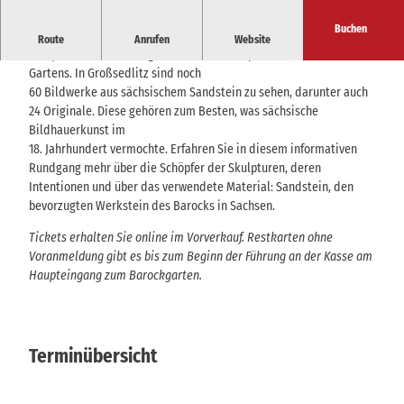
o Dittrich
Buchen
Wenn Sandstein zum Leben erwacht...
Route
Anrufen
Website
Skulpturale Bildwerke gehören zum Konzept eines barocken
Gartens. In Großsedlitz sind noch
60 Bildwerke aus sächsischem Sandstein zu sehen, darunter auch
24 Originale. Diese gehören zum Besten, was sächsische
Bildhauerkunst im
18. Jahrhundert vermochte. Erfahren Sie in diesem informativen
Rundgang mehr über die Schöpfer der Skulpturen, deren
Intentionen und über das verwendete Material: Sandstein, den
bevorzugten Werkstein des Barocks in Sachsen.
Tickets erhalten Sie online im Vorverkauf. Restkarten ohne
Voranmeldung gibt es bis zum Beginn der Führung an der Kasse am
Haupteingang zum Barockgarten.
Terminübersicht