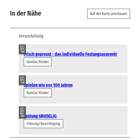
In der Nähe
Auf der Karte anschauen
Veranstaltung
CC-
BY-
SA
Frisch gepresst - das individuelle Festungssouvenir
Familie/Kinder
CC-
BY-
SA
Spielen wie vor 100 Jahren
Familie/Kinder
CC-
BY-
NC-
Festung GRUSELIG
ND
Führung/Besichtigung