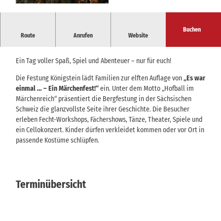
© Festung Königstein gGmbH | KI-optimiert
Buchen
Ein Tag voller magischer Welten und zauberhafter Geschichten
Route
Anrufen
Website
zum Erleben und Mitmachen für Märchenfans.
Ein Tag voller Spaß, Spiel und Abenteuer – nur für euch!
Die Festung Königstein lädt Familien zur elften Auflage von
„Es war
einmal … – Ein Märchenfest!“
ein. Unter dem Motto „Hofball im
Märchenreich“ präsentiert die Bergfestung in der Sächsischen
Schweiz die glanzvollste Seite ihrer Geschichte. Die Besucher
erleben Fecht-Workshops, Fächershows, Tänze, Theater, Spiele und
ein Cellokonzert. Kinder dürfen verkleidet kommen oder vor Ort in
passende Kostüme schlüpfen.
Terminübersicht