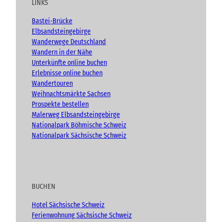
u
LINKS
b
o
g
n
e
o
r
g
Bastei-Brücke
e
k
a
Elbsandsteingebirge
n
m
Wanderwege Deutschland
.
Wandern in der Nähe
.
Unterkünfte online buchen
.
Erlebnisse online buchen
Wandertouren
Weihnachtsmärkte Sachsen
Prospekte bestellen
Malerweg Elbsandsteingebirge
Nationalpark Böhmische Schweiz
Nationalpark Sächsische Schweiz
BUCHEN
Hotel Sächsische Schweiz
Ferienwohnung Sächsische Schweiz