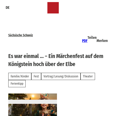
Z
DE
u
Merkzettel
Suche
Menü
m
I
n
h
a
Sächsische Schweiz
Teilen
l
PDF
Merken
t
Es war einmal ... − Ein Märchenfest auf dem
Königstein hoch über der Elbe
Familie/Kinder
Fest
Vortrag/Lesung/Diskussion
Theater
Ferientipp