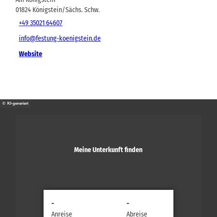
01824
Königstein/Sächs. Schw.
+49 35021 64607
info@festung-koenigstein.de
Website
© KI-generiert
Meine Unterkunft finden
-
-
Anreise
Abreise