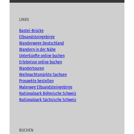
e
u
c
s
o
r
t
e
t
g
b
u
b
a
LINKS
e
b
o
g
r
e
o
r
g
Bastei-Brücke
k
a
e
Elbsandsteingebirge
n
m
Wanderwege Deutschland
Wandern in der Nähe
Unterkünfte online buchen
Erlebnisse online buchen
Wandertouren
Weihnachtsmärkte Sachsen
Prospekte bestellen
Malerweg Elbsandsteingebirge
Nationalpark Böhmische Schweiz
Nationalpark Sächsische Schweiz
BUCHEN