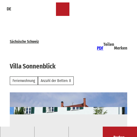
Z
DE
u
Merkzettel
Suche
Menü
m
I
n
h
a
Sächsische Schweiz
Teilen
l
PDF
Merken
t
Villa Sonnenblick
Ferienwohnung
Anzahl der Betten: 8