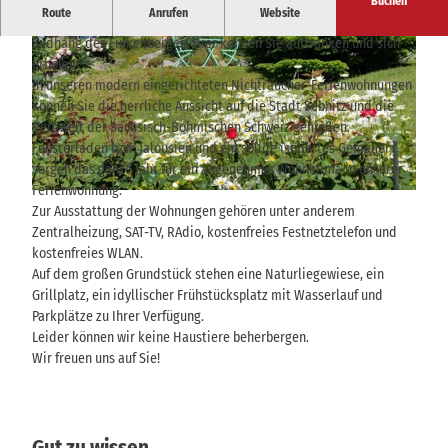
Buchen
Route
Anrufen
Website
Die Villa Sonnenblick liegt in sonniger und ruhiger Lage am
Südhang des Finkenberges. Hier können Sie auftranken und sich
erholen!
In unseren modern eingerichteten Nichtraucher-Ferienwohnungen
können Sie die herrliche Aussicht auf die Stadt Sebnitz und die
Bergwelt der Sächsisch-Böhmischen Schweiz genießen.
Fensterläden bzw. Jalousien und ein solide isoliertes Gemäuer
© Franz-Günther Richter |
CC-BY-SA
sorgen das ganze Jahr für ein angenehmes Wohnklima in unserer
Ferienwohnung.
© Franz-Günther Richter |
CC-BY-SA
Zur Ausstattung der Wohnungen gehören unter anderem
Zentralheizung, SAT-TV, RAdio, kostenfreies Festnetztelefon und
kostenfreies WLAN.
Auf dem großen Grundstück stehen eine Naturliegewiese, ein
Grillplatz, ein idyllischer Frühstücksplatz mit Wasserlauf und
Parkplätze zu Ihrer Verfügung.
Leider können wir keine Haustiere beherbergen.
Wir freuen uns auf Sie!
Gut zu wissen