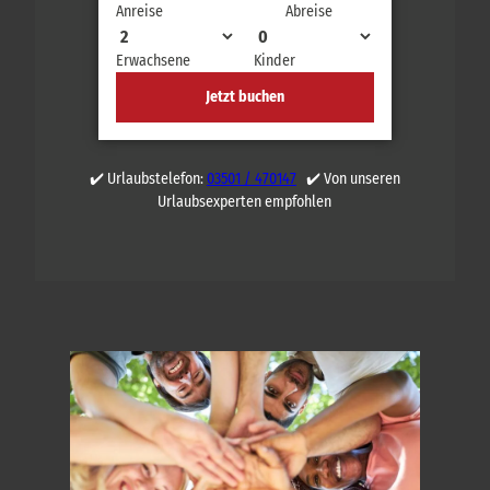
Anreise
Abreise
Erwachsene
Kinder
Jetzt buchen
✔️ Urlaubstelefon:
03501 / 470147
✔️ Von unseren
Urlaubsexperten empfohlen