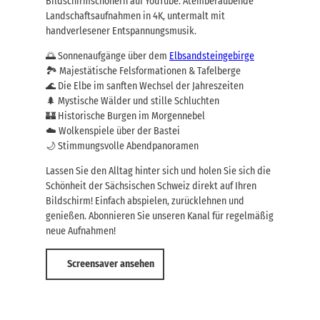
Bildschirmschonern auf YouTube. Atemberaubende
Landschaftsaufnahmen in 4K, untermalt mit
handverlesener Entspannungsmusik.
🌅 Sonnenaufgänge über dem
Elbsandsteingebirge
🏞️ Majestätische Felsformationen & Tafelberge
🌊 Die Elbe im sanften Wechsel der Jahreszeiten
🌲 Mystische Wälder und stille Schluchten
🏰 Historische Burgen im Morgennebel
☁️ Wolkenspiele über der Bastei
🌙 Stimmungsvolle Abendpanoramen
Lassen Sie den Alltag hinter sich und holen Sie sich die
Schönheit der Sächsischen Schweiz direkt auf Ihren
Bildschirm! Einfach abspielen, zurücklehnen und
genießen. Abonnieren Sie unseren Kanal für regelmäßig
neue Aufnahmen!
Screensaver ansehen