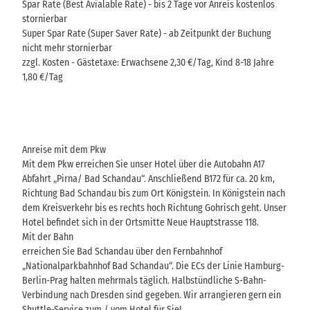
Spar Rate (Best Avialable Rate) - bis 2 Tage vor Anreis kostenlos
stornierbar
Super Spar Rate (Super Saver Rate) - ab Zeitpunkt der Buchung
nicht mehr stornierbar
zzgl. Kosten - Gästetaxe: Erwachsene 2,30 €/Tag, Kind 8-18 Jahre
1,80 €/Tag
Anreise mit dem Pkw
Mit dem Pkw erreichen Sie unser Hotel über die Autobahn A17
Abfahrt „Pirna/ Bad Schandau“. Anschließend B172 für ca. 20 km,
Richtung Bad Schandau bis zum Ort Königstein. In Königstein nach
dem Kreisverkehr bis es rechts hoch Richtung Gohrisch geht. Unser
Hotel befindet sich in der Ortsmitte Neue Hauptstrasse 118.
Mit der Bahn
erreichen Sie Bad Schandau über den Fernbahnhof
„Nationalparkbahnhof Bad Schandau“. Die ECs der Linie Hamburg-
Berlin-Prag halten mehrmals täglich. Halbstündliche S-Bahn-
Verbindung nach Dresden sind gegeben. Wir arrangieren gern ein
Shuttle-Service zum / vom Hotel für Sie!