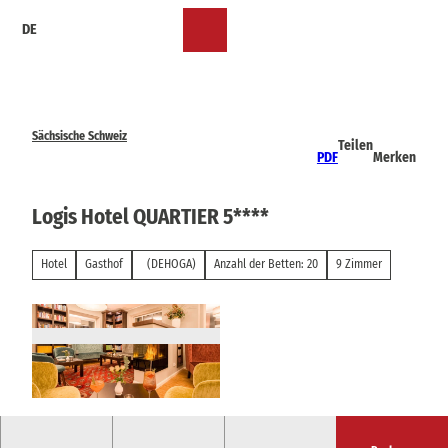
Z
DE
u
Merkzettel
Suche
Menü
m
I
n
h
a
Sächsische Schweiz
Teilen
l
PDF
Merken
t
Logis Hotel QUARTIER 5****
Hotel
Gasthof
(DEHOGA)
Anzahl der Betten: 20
9 Zimmer
© Florian Busch |
CC-BY-SA