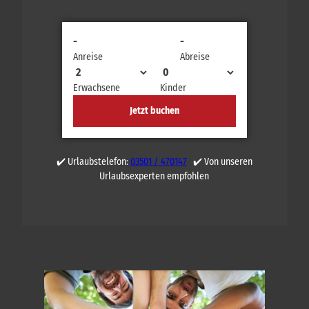
-
-
Anreise
Abreise
Erwachsene
Kinder
Jetzt buchen
✔️ Urlaubstelefon:
03501 / 470147
✔️ Von unseren
Urlaubsexperten empfohlen