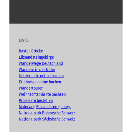
u
n
Y
F
I
B
d
o
a
n
l
H
e
u
c
s
o
r
t
e
t
g
b
u
b
a
LINKS
e
b
o
g
r
e
o
r
g
Bastei-Brücke
k
a
e
Elbsandsteingebirge
n
m
Wanderwege Deutschland
Wandern in der Nähe
Unterkünfte online buchen
Erlebnisse online buchen
Wandertouren
Weihnachtsmärkte Sachsen
Prospekte bestellen
Malerweg Elbsandsteingebirge
Nationalpark Böhmische Schweiz
Nationalpark Sächsische Schweiz