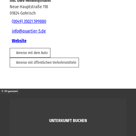
Inh. Uwe Henkenjohann
Neue Hauptstraße 118
01824
Gohrisch
(0049) 35021 599880
info@quartier-5.de
Website
Anreise mit dem Auto
Anreise mit öffentlichen Verkehrsmitteln
© KI-generiert
UNTERKUNFT BUCHEN