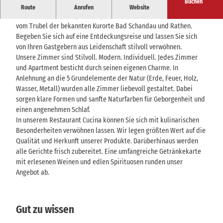
Buchen
Der Landgasthof, wo Tradition auf Moderne trifft. Im Herzen von
Route
Anrufen
Website
Gohrisch, einem entspannten panoramareichen Luftkurort fernab
vom Trubel der bekannten Kurorte Bad Schandau und Rathen.
Begeben Sie sich auf eine Entdeckungsreise und lassen Sie sich
von Ihren Gastgebern aus Leidenschaft stilvoll verwöhnen.
Unsere Zimmer sind Stilvoll. Modern. Individuell. Jedes Zimmer
und Apartment besticht durch seinen eigenen Charme. In
Anlehnung an die 5 Grundelemente der Natur (Erde, Feuer, Holz,
Wasser, Metall) wurden alle Zimmer liebevoll gestaltet. Dabei
sorgen klare Formen und sanfte Naturfarben für Geborgenheit und
einen angenehmen Schlaf.
In unserem Restaurant Cucina können Sie sich mit kulinarischen
Besonderheiten verwöhnen lassen. Wir legen größten Wert auf die
Qualität und Herkunft unserer Produkte. Darüberhinaus werden
alle Gerichte frisch zubereitet. Eine umfangreiche Getränkekarte
mit erlesenen Weinen und edlen Spirituosen runden unser
Angebot ab.
Gut zu wissen