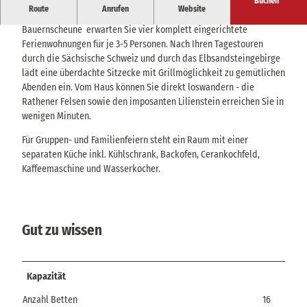
Buchen
Route
Anrufen
Website
In dieser mühevoll und mit Liebe zum Detail restaurierten alten
Bauernscheune erwarten Sie vier komplett eingerichtete
Ferienwohnungen für je 3-5 Personen. Nach Ihren Tagestouren
durch die Sächsische Schweiz und durch das Elbsandsteingebirge
lädt eine überdachte Sitzecke mit Grillmöglichkeit zu gemütlichen
Abenden ein. Vom Haus können Sie direkt loswandern - die
Rathener Felsen sowie den imposanten Lilienstein erreichen Sie in
wenigen Minuten.
Für Gruppen- und Familienfeiern steht ein Raum mit einer
separaten Küche inkl. Kühlschrank, Backofen, Cerankochfeld,
Kaffeemaschine und Wasserkocher.
Gut zu wissen
Kapazität
Anzahl Betten
16