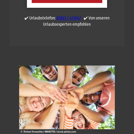
✔️ Urlaubstelefon:
03501 / 470147
✔️ Von unseren
Urlaubsexperten empfohlen
© Robert Kneschke / 486467751 / stock.adobe.com