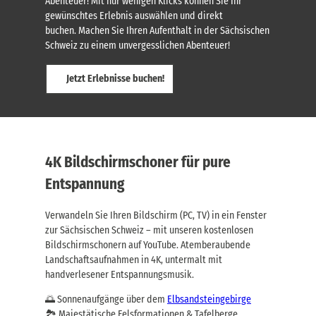
Abenteuer! Mit nur wenigen Klicks können Sie Ihr
gewünschtes Erlebnis auswählen und direkt
buchen. Machen Sie Ihren Aufenthalt in der Sächsischen
Schweiz zu einem unvergesslichen Abenteuer!
Jetzt Erlebnisse buchen!
4K Bildschirmschoner für pure
Entspannung
Verwandeln Sie Ihren Bildschirm (PC, TV) in ein Fenster
zur Sächsischen Schweiz – mit unseren kostenlosen
Bildschirmschonern auf YouTube. Atemberaubende
Landschaftsaufnahmen in 4K, untermalt mit
handverlesener Entspannungsmusik.
🌅 Sonnenaufgänge über dem
Elbsandsteingebirge
🏞️ Majestätische Felsformationen & Tafelberge