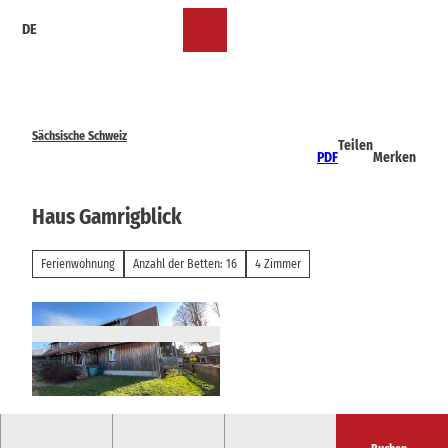
Z
DE
u
Merkzettel
Suche
Menü
m
I
n
h
a
Sächsische Schweiz
Teilen
l
PDF
Merken
t
Haus Gamrigblick
Ferienwohnung
Anzahl der Betten: 16
4 Zimmer
© René Hille |
CC-BY-SA