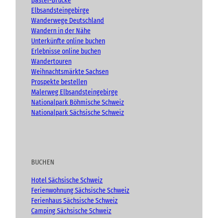
Bastei-Brücke
k
a
e
Elbsandsteingebirge
n
m
Wanderwege Deutschland
Wandern in der Nähe
Unterkünfte online buchen
Erlebnisse online buchen
Wandertouren
Weihnachtsmärkte Sachsen
Prospekte bestellen
Malerweg Elbsandsteingebirge
Nationalpark Böhmische Schweiz
Nationalpark Sächsische Schweiz
BUCHEN
Hotel Sächsische Schweiz
Ferienwohnung Sächsische Schweiz
Ferienhaus Sächsische Schweiz
Camping Sächsische Schweiz