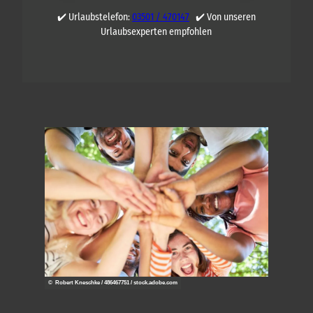
✔️ Urlaubstelefon:
03501 / 470147
✔️ Von unseren
Urlaubsexperten empfohlen
© Robert Kneschke / 486467751 / stock.adobe.com