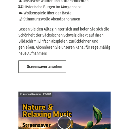
🌲 Mystische Wälder und stille Schluchten
🏰 Historische Burgen im Morgennebel
☁️ Wolkenspiele über der Bastei
🌙 Stimmungsvolle Abendpanoramen
Lassen Sie den Alltag hinter sich und holen Sie sich die
Schönheit der Sächsischen Schweiz direkt auf Ihren
Bildschirm! Einfach abspielen, zurücklehnen und
genießen. Abonnieren Sie unseren Kanal für regelmäßig
neue Aufnahmen!
Screensaver ansehen
© Yvonne Brückner / TVSSW
V