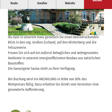
Buchen
Route
Anrufen
Website
Wir begrüßen Sie in unserem ökologisch gebautem Ferienhaus mit
5 hochwertig und liebevoll eingerichteten Ferienwohnungen. Jede
© Monika Richter |
CC-BY-SA
© Monika Richter |
CC-BY-SA
FeWo verfügt mit 2 Schlafzimmern und teilweise Galerie.
Weitläufiges Außengelände, Parkplatz und Spielgarten direkt am
Haus.
Ruhige Randlage nahe Ortskern.
Als Gast in unserem Haus genießen Sie einen beeindruckenden
© Monika Richter |
CC-BY-SA
Blick in den sog. Großen Zschand, auf den Winterberg und die
Felsszenerie.
Freuen Sie sich auf ein äußerst behagliches und wohngesundes
Ambiente in unserem energieeffizienten Neubau aus natürlichen
Baustoffen.
Die hauseigene Sauna steht zu Ihrer Verfügung.
Bei Buchung wird ein ANZAHLUNG in Höhe von 30% des
Mietpreises fällig. Dazu erhalten Sie direkt vom Vermieter eine
gesonderte Aufforderung.