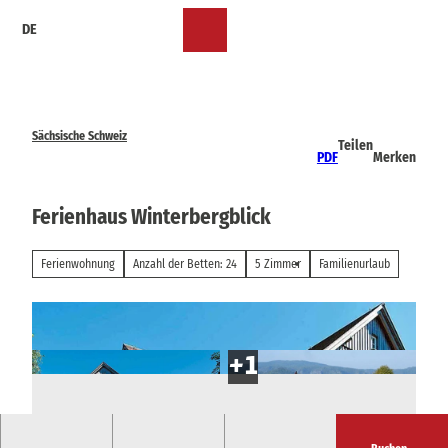
Z
DE
u
Merkzettel
Suche
Menü
m
I
n
h
a
Sächsische Schweiz
Teilen
l
PDF
Merken
t
Ferienhaus Winterbergblick
Ferienwohnung
Anzahl der Betten: 24
5 Zimmer
Familienurlaub