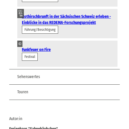
CC-
BY-
Rothirschbrunft in der Sächsischen Schweiz erleben -
SA
Einblicke in das REDEMA-Forschungsprojekt
Führung/Besichtigung
©
Funkfeuer on Fire
Festival
Sehenswertes
Touren
Autor:in
Ferienhaus "Sahnehäubchen"