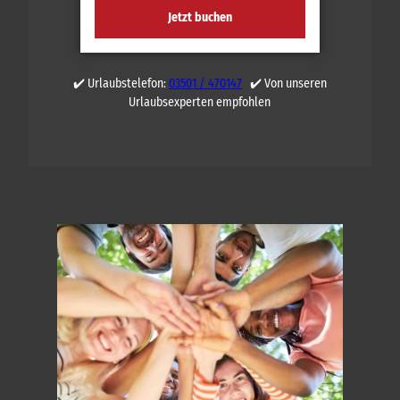
Jetzt buchen
✔️ Urlaubstelefon:
03501 / 470147
✔️ Von unseren
Urlaubsexperten empfohlen