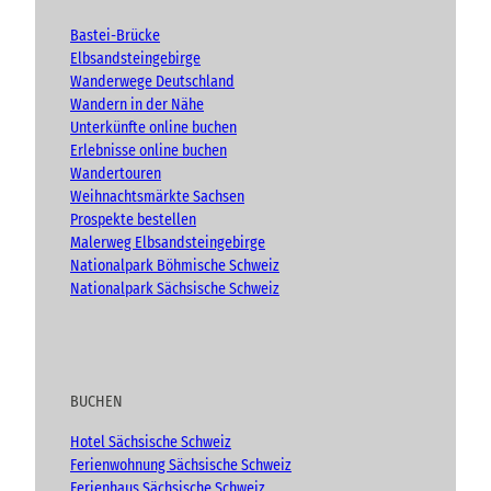
b
o
g
r
e
o
r
g
Bastei-Brücke
k
a
e
Elbsandsteingebirge
n
m
Wanderwege Deutschland
Wandern in der Nähe
Unterkünfte online buchen
Erlebnisse online buchen
Wandertouren
Weihnachtsmärkte Sachsen
Prospekte bestellen
Malerweg Elbsandsteingebirge
Nationalpark Böhmische Schweiz
Nationalpark Sächsische Schweiz
BUCHEN
Hotel Sächsische Schweiz
Ferienwohnung Sächsische Schweiz
Ferienhaus Sächsische Schweiz