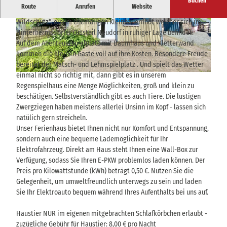
Buchen
Route
Anrufen
Website
Das Ferienhaus "Sahnehäubchen" gehört zum Apartmenthaus "Zum
Wildschütz", einem ehemaligen Kleinbauernhof, welcher sich im
© Hans- Joachim Gnauck |
CC-BY-SA
© Hans- Joachim Gnauck |
CC-BY-SA
Hinterhermsdorfer Ortsteil Neudorf in ruhiger Lage befindet.
Auf dem Abenteuerspielplatz mit Baumhaus und Kletterwand
kommen die kleinen Gäste voll auf ihre Kosten. Besondere Freude
bereitet der Matsch- und Lehmspielplatz . Und spielt das Wetter
einmal nicht so richtig mit, dann gibt es in unserem
© Hans- Joachim Gnauck |
CC-BY-SA
Regenspielhaus eine Menge Möglichkeiten, groß und klein zu
beschätigen. Selbstverständlich gibt es auch Tiere. Die lustigen
Zwergziegen haben meistens allerlei Unsinn im Kopf - lassen sich
natülich gern streicheln.
Unser Ferienhaus bietet Ihnen nicht nur Komfort und Entspannung,
sondern auch eine bequeme Lademöglichkeit für Ihr
Elektrofahrzeug. Direkt am Haus steht Ihnen eine Wall-Box zur
Verfügung, sodass Sie Ihren E-PKW problemlos laden können. Der
Preis pro Kilowattstunde (kWh) beträgt 0,50 €. Nutzen Sie die
Gelegenheit, um umweltfreundlich unterwegs zu sein und laden
Sie Ihr Elektroauto bequem während Ihres Aufenthalts bei uns auf.
Haustier NUR im eigenen mitgebrachten Schlafkörbchen erlaubt -
zuzügliche Gebühr für Haustier: 8,00 € pro Nacht