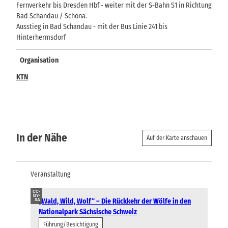
Fernverkehr bis Dresden Hbf - weiter mit der S-Bahn S1 in Richtung
Bad Schandau / Schöna.
Ausstieg in Bad Schandau - mit der Bus Linie 241 bis
Hinterhermsdorf
Organisation
KTN
In der Nähe
Auf der Karte anschauen
Veranstaltung
CC-
BY-
„Wald, Wild, Wolf“ – Die Rückkehr der Wölfe in den
SA
Nationalpark Sächsische Schweiz
Führung/Besichtigung