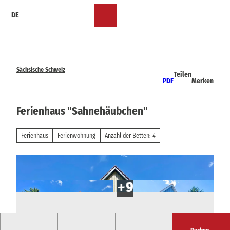
Z
DE
u
Merkzettel
Suche
Menü
m
I
n
h
a
Sächsische Schweiz
Teilen
l
PDF
Merken
t
Ferienhaus "Sahnehäubchen"
Ferienhaus
Ferienwohnung
Anzahl der Betten: 4