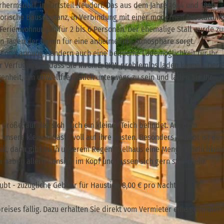
erhermsdorf, im Ortsteil Neudorf. Das aus dem Jahre 1664 und 1840
orische Bausubstanz, in Verbindung mit einer modernen Ausstattung
 Ferienwohnungen für 2 bis 6 Personen. Der ehemalige Stall wurde z
en Tagen der Kamin für eine anheimelnde Atmosphäre sorgt.
 Entspannung, sondern auch eine bequeme Lademöglichkeit für Ihr
© Hans-Joachim Gnauck |
CC-BY-SA
ur Verfügung, sodass Sie Ihren E-PKW problemlos laden können. Der 
genheit, um umweltfreundlich unterwegs zu sein und laden Sie Ihr
Größe, auf der sich auch ein kleiner Teich befindet. Auf dem
sere kleinen Gäste voll auf ihre Kosten. Besonders beliebt ist der
 mit, dann gibt es in unserem Regenspielhaus eine Menge Möglichkei
 haben allerlei Unsinn im Kopf und lassen sich gern streicheln.
t - zuzügliche Gebühr für Haustier: 8,00 € pro Nacht
ises fällig. Dazu erhalten Sie direkt vom Vermieter eine gesondert