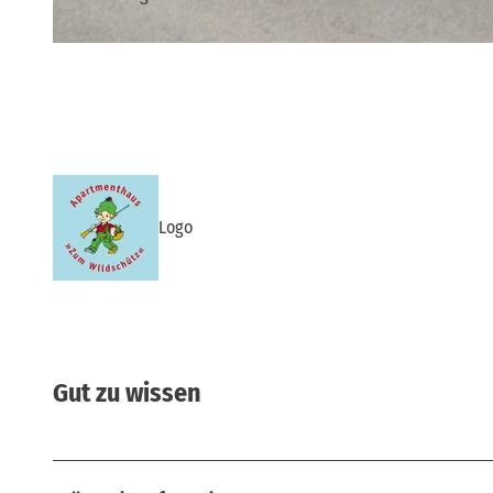
© Hans-Joachim Gnauck |
CC-BY-SA
Logo
Gut zu wissen