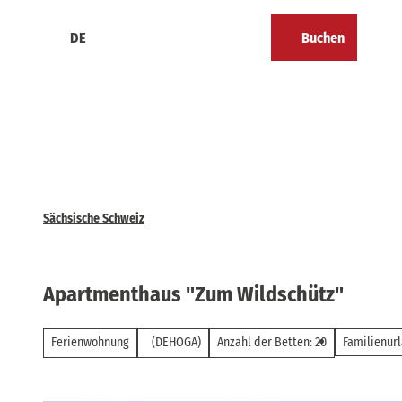
Z
u
DE
Buchen
Kalender
Merkzettel
Suche
Menü
m
I
n
h
a
l
t
Sächsische Schweiz
Apartmenthaus "Zum Wildschütz"
Ferienwohnung
(DEHOGA)
Anzahl der Betten: 20
Familienur