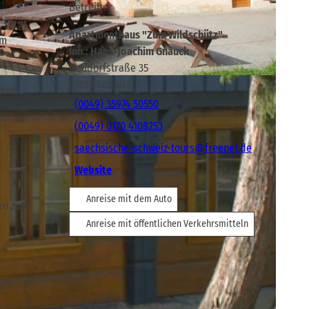
Betreiber
 sorgt
Apartmenthaus "Zum Wildschütz"
um
Inh.: Hans-Joachim Gnauck
Neudorfstraße 35
01855
Sebnitz
Preis
(0049) 35974 50550
(0049) 0170 4108253
saechsische-schweiz-tours@freenet.de
Website
Anreise mit dem Auto
ten zum
Anreise mit öffentlichen Verkehrsmitteln
e