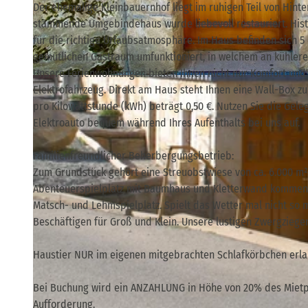
Der ehemalige Kleinbauernhof liegt im ruhigen Teil von Hint
stammende Umgebindehaus wurde liebevoll restauriert. Hist
für die richtige Urlaubsatmosphäre. Im Haus befinden sich 5
gemütlichen Gastraum umfunktioniert, in welchem an kühler
Unsere Ferienwohnungen bieten Ihnen nicht nur Komfort und
© Hans-Joachim Gnauck |
CC-BY-SA
Elektrofahrzeug. Direkt am Haus steht Ihnen eine Wall-Box z
pro Kilowattstunde (kWh) beträgt 0,50 €. Nutzen Sie die Gele
Elektroauto bequem während Ihres Aufenthalts bei uns auf.
Familienfreundlicher Beherbergungsbetrieb:
Zum Grundstück gehört eine Streuobstwiese von ca. 6.000 m² 
Abenteuerspielplatz mit Baumhaus und Kletterwand kommen un
Matsch- und Lehmspielplatz. Spielt das Wetter mal nicht so
Beschäftigen für Groß und Klein. Unsere lustigen Zwergziegen
Haustier NUR im eigenen mitgebrachten Schlafkörbchen erlaub
Bei Buchung wird ein ANZAHLUNG in Höhe von 20% des Mietpre
Aufforderung.