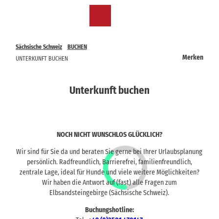
Z
u
DE
Merkzettel
Suche
Menü
m
I
n
Sächsische Schweiz
BUCHEN
h
Merken
UNTERKUNFT BUCHEN
a
l
t
Unterkunft buchen
NOCH NICHT WUNSCHLOS GLÜCKLICH?
Wir sind für Sie da und beraten Sie gerne bei Ihrer Urlaubsplanung
persönlich. Radfreundlich, Barrierefrei, familienfreundlich,
zentrale Lage, ideal für Hunde und viele weitere Möglichkeiten?
Wir haben die Antwort auf (fast) alle Fragen zum
Elbsandsteingebirge (Sächsische Schweiz).
Buchungshotline: