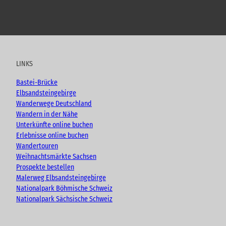
h
,
F
!
Y
F
I
B
ü
o
a
n
l
h
u
c
s
o
r
t
e
t
g
u
u
b
a
n
LINKS
g
b
o
g
e
e
o
r
Bastei-Brücke
n
k
a
Elbsandsteingebirge
.
m
Wanderwege Deutschland
.
.
Wandern in der Nähe
Unterkünfte online buchen
Erlebnisse online buchen
Wandertouren
Weihnachtsmärkte Sachsen
Prospekte bestellen
Malerweg Elbsandsteingebirge
Nationalpark Böhmische Schweiz
Nationalpark Sächsische Schweiz