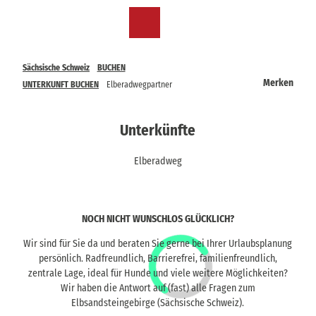
Z
u
DE
Merkzettel
Suche
Menü
m
I
n
Sächsische Schweiz
BUCHEN
h
Merken
UNTERKUNFT BUCHEN
Elberadwegpartner
a
l
t
Unterkünfte
Elberadweg
NOCH NICHT WUNSCHLOS GLÜCKLICH?
Wir sind für Sie da und beraten Sie gerne bei Ihrer Urlaubsplanung
persönlich. Radfreundlich, Barrierefrei, familienfreundlich,
zentrale Lage, ideal für Hunde und viele weitere Möglichkeiten?
Wir haben die Antwort auf (fast) alle Fragen zum
Elbsandsteingebirge (Sächsische Schweiz).