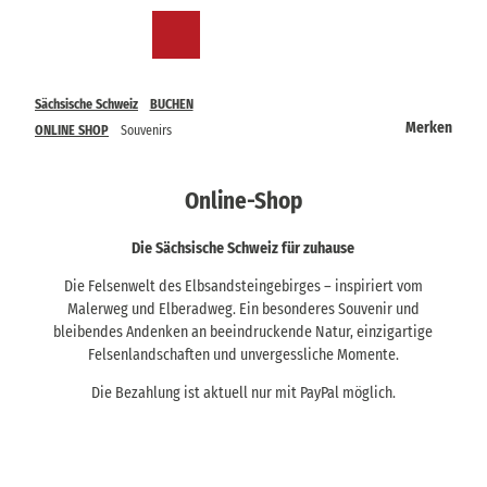
Z
u
Merkzettel
Suche
Menü
m
I
n
Sächsische Schweiz
BUCHEN
h
Merken
ONLINE SHOP
Souvenirs
a
l
t
Online-Shop
Die Sächsische Schweiz für zuhause
Die Felsenwelt des Elbsandsteingebirges – inspiriert vom
Malerweg und Elberadweg. Ein besonderes Souvenir und
bleibendes Andenken an beeindruckende Natur, einzigartige
Felsenlandschaften und unvergessliche Momente.
Die Bezahlung ist aktuell nur mit PayPal möglich.