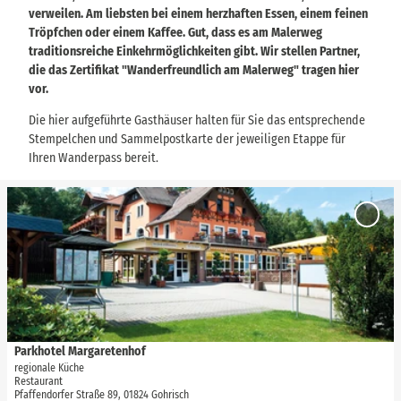
verweilen. Am liebsten bei einem herzhaften Essen, einem feinen
Tröpfchen oder einem Kaffee. Gut, dass es am Malerweg
traditionsreiche Einkehrmöglichkeiten gibt. Wir stellen Partner,
die das Zertifikat "Wanderfreundlich am Malerweg" tragen hier
vor.
Die hier aufgeführte Gasthäuser halten für Sie das entsprechende
Stempelchen und Sammelpostkarte der jeweiligen Etappe für
Ihren Wanderpass bereit.
D
e
'Parkh
t
Margar
zur Me
a
hinzuf
i
l
s
e
i
Parkhotel Margaretenhof
via
www.saechsische-schweiz.de
, Yuejia Peng |
CC-BY-SA
t
regionale Küche
Restaurant
e
Pfaffendorfer Straße 89, 01824 Gohrisch