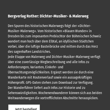
c
s
l
h
t
"
t
e
'
Bergverlag Rother: Dichter-Musiker- & Malerweg
a
i
ö
l
'
f
Den Spuren des historischen Malerwegs folgt der »Dichter-
'
ö
f
Musiker-Malerweg«. Vom historischen »Blauen Wunder« in
ö
f
n
Dresden bis zum imposanten Prebischtor der Böhmischen Schweiz
f
f
e
wandert man hoch über dem Elbtal, an idyllischen Städtchen
f
n
n
vorbei, über die luftige Basteibrücke und mitten durch das Herz
n
e
des sagenhaften Landstriches.
e
n
Jede Etappe von Malerweg und Dichter-Musiker-Malerweg verfügt
n
über eine zuverlässige Wegbeschreibung und alle Infos zu
Anforderungen, Varianten, Einkehr- und
Übernachtungsmöglichkeiten. Ergänzt werden sie durch eine
Wanderkarte mit Routenverlauf sowie ein aussagekräftiges
Höhenprofil. GPS-Daten stehen zum Download zur Verfügung.
Der Wanderführer liefert auch Infos zur Historie und zu
Sehenswürdigkeiten. Wochenendwanderer können sich aus beiden
Weitwanderwegen die vortrefflichsten Abschnitte herauspicken.
Jetzt bestellen!