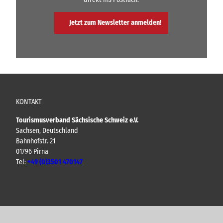
Jetzt zum Newsletter anmelden!
KONTAKT
Tourismusverband Sächsische Schweiz e.V.
Sachsen, Deutschland
Bahnhofstr. 21
01796 Pirna
Tel:
+49 (0)3501 470147
Y
F
I
B
o
a
n
l
u
c
s
o
t
e
t
g