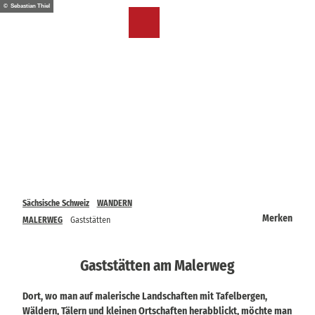
Z
© Sebastian Thiel
u
DE
Merkzettel
Suche
Menü
m
I
n
h
a
l
t
Sächsische Schweiz
WANDERN
Merken
MALERWEG
Gaststätten
Gaststätten am Malerweg
Dort, wo man auf malerische Landschaften mit Tafelbergen,
Wäldern, Tälern und kleinen Ortschaften herabblickt, möchte man