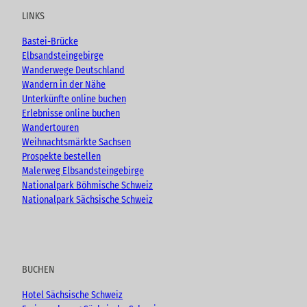
u
b
a
LINKS
b
o
g
e
o
r
Bastei-Brücke
k
a
Elbsandsteingebirge
m
Wanderwege Deutschland
Wandern in der Nähe
Unterkünfte online buchen
Erlebnisse online buchen
Wandertouren
Weihnachtsmärkte Sachsen
Prospekte bestellen
Malerweg Elbsandsteingebirge
Nationalpark Böhmische Schweiz
Nationalpark Sächsische Schweiz
BUCHEN
Hotel Sächsische Schweiz