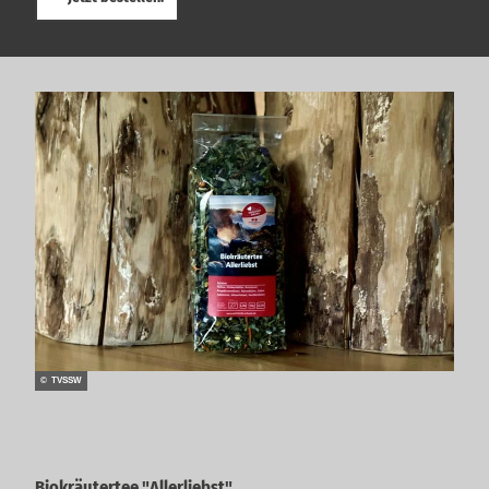
© TVSSW
Biokräutertee "Allerliebst"