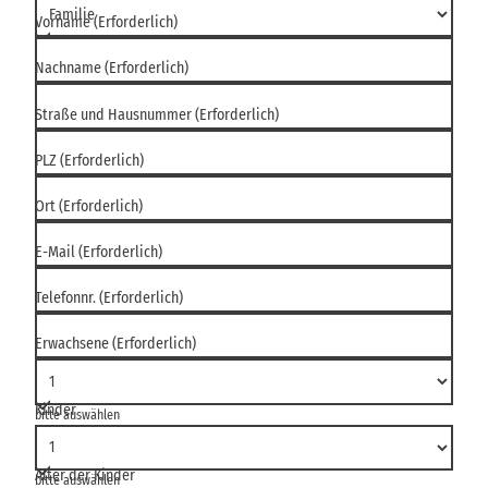
Vorname
(Erforderlich)
Nachname
(Erforderlich)
Straße und Hausnummer
(Erforderlich)
PLZ
(Erforderlich)
Ort
(Erforderlich)
E-Mail
(Erforderlich)
Telefonnr.
(Erforderlich)
Erwachsene
(Erforderlich)
Kinder
bitte auswählen
Alter der Kinder
bitte auswählen