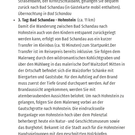
Straßenbahn, der Kirnitzschtalbahn, gelangen Sie bequem
zurück nach Bad Schandau (in Gästekarte mobil enthalten).
Übernachtung in Bad Schandau
3. Tag: Bad Schandau - Hohnstein
(ca. 11 km)
Damit die Wanderung zwischen Bad Schandau nach
Hohnstein auch von den Kindern entspannt zurückgelegt
werden kann, erfolgt von Bad Schandau aus ein kurzer
Transfer im Kleinbus (ca. 10 Minuten) zum Startpunkt.Der
Transfer ist im Reisepreis bereits inklusive. Sie folgen dem
Malerweg durch den wildromantischen Kohlichtgraben und
über den Mühlweg in das malerische Dorf Waitzdorf. Mitten in
der Ortschaft befindet sich die Waizdorfer Schänke mit
Biergarten und Gaststube. Für den Aufstieg auf den Brand
muss zuerst der Tiefe Grund durchquert werden. Auf der
Brandaussicht angekommen, werden Sie mit
atemberaubenden Aussichten belohnt. Um nach Hohnstein zu
gelangen, folgen Sie dem Malerweg vorbei an der
Gautschgrotte nach Hohnstein. Die eindrucksvolle
Burganlage von Hohnstein hoch über dem Polenztal
beherbergt heute ein Natur- und Geschichtsmuseum sowie
das Burghotel. Bekannt ist die Stadt auch für die Hohnsteiner
Handspielpuppen mit den geschnitzten Holzköpfen.