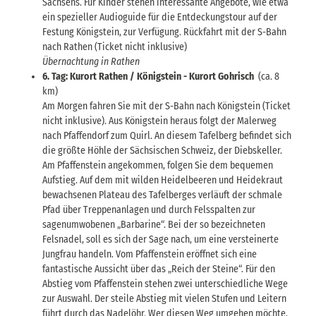
Sachsens. Für Kinder stehen interessante Angebote, wie etwa
ein spezieller Audioguide für die Entdeckungstour auf der
Festung Königstein, zur Verfügung. Rückfahrt mit der S-Bahn
nach Rathen (Ticket nicht inklusive)
Übernachtung in Rathen
6. Tag: Kurort Rathen / Königstein - Kurort Gohrisch
(ca. 8
km)
Am Morgen fahren Sie mit der S-Bahn nach Königstein (Ticket
nicht inklusive). Aus Königstein heraus folgt der Malerweg
nach Pfaffendorf zum Quirl. An diesem Tafelberg befindet sich
die größte Höhle der Sächsischen Schweiz, der Diebskeller.
Am Pfaffenstein angekommen, folgen Sie dem bequemen
Aufstieg. Auf dem mit wilden Heidelbeeren und Heidekraut
bewachsenen Plateau des Tafelberges verläuft der schmale
Pfad über Treppenanlagen und durch Felsspalten zur
sagenumwobenen „Barbarine“. Bei der so bezeichneten
Felsnadel, soll es sich der Sage nach, um eine versteinerte
Jungfrau handeln. Vom Pfaffenstein eröffnet sich eine
fantastische Aussicht über das „Reich der Steine“. Für den
Abstieg vom Pfaffenstein stehen zwei unterschiedliche Wege
zur Auswahl. Der steile Abstieg mit vielen Stufen und Leitern
führt durch das Nadelöhr. Wer diesen Weg umgehen möchte,