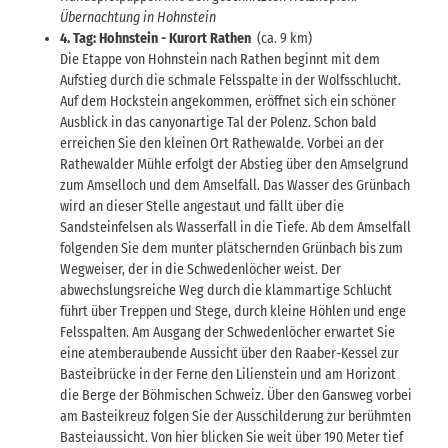
Übernachtung in Hohnstein
4. Tag: Hohnstein - Kurort Rathen
(ca. 9 km)
Die Etappe von Hohnstein nach Rathen beginnt mit dem
Aufstieg durch die schmale Felsspalte in der Wolfsschlucht.
Auf dem Hockstein angekommen, eröffnet sich ein schöner
Ausblick in das canyonartige Tal der Polenz. Schon bald
erreichen Sie den kleinen Ort Rathewalde. Vorbei an der
Rathewalder Mühle erfolgt der Abstieg über den Amselgrund
zum Amselloch und dem Amselfall. Das Wasser des Grünbach
wird an dieser Stelle angestaut und fällt über die
Sandsteinfelsen als Wasserfall in die Tiefe. Ab dem Amselfall
folgenden Sie dem munter plätschernden Grünbach bis zum
Wegweiser, der in die Schwedenlöcher weist. Der
abwechslungsreiche Weg durch die klammartige Schlucht
führt über Treppen und Stege, durch kleine Höhlen und enge
Felsspalten. Am Ausgang der Schwedenlöcher erwartet Sie
eine atemberaubende Aussicht über den Raaber-Kessel zur
Basteibrücke in der Ferne den Lilienstein und am Horizont
die Berge der Böhmischen Schweiz. Über den Gansweg vorbei
am Basteikreuz folgen Sie der Ausschilderung zur berühmten
Basteiaussicht. Von hier blicken Sie weit über 190 Meter tief