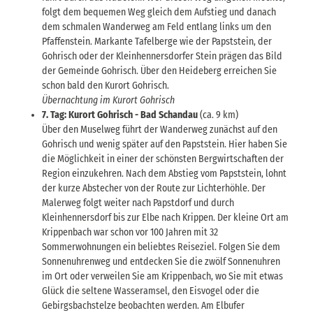
folgt dem bequemen Weg gleich dem Aufstieg und danach
dem schmalen Wanderweg am Feld entlang links um den
Pfaffenstein. Markante Tafelberge wie der Papststein, der
Gohrisch oder der Kleinhennersdorfer Stein prägen das Bild
der Gemeinde Gohrisch. Über den Heideberg erreichen Sie
schon bald den Kurort Gohrisch.
Übernachtung im Kurort Gohrisch
7. Tag: Kurort Gohrisch - Bad Schandau
(ca. 9 km)
Über den Muselweg führt der Wanderweg zunächst auf den
Gohrisch und wenig später auf den Papststein. Hier haben Sie
die Möglichkeit in einer der schönsten Bergwirtschaften der
Region einzukehren. Nach dem Abstieg vom Papststein, lohnt
der kurze Abstecher von der Route zur Lichterhöhle. Der
Malerweg folgt weiter nach Papstdorf und durch
Kleinhennersdorf bis zur Elbe nach Krippen. Der kleine Ort am
Krippenbach war schon vor 100 Jahren mit 32
Sommerwohnungen ein beliebtes Reiseziel. Folgen Sie dem
Sonnenuhrenweg und entdecken Sie die zwölf Sonnenuhren
im Ort oder verweilen Sie am Krippenbach, wo Sie mit etwas
Glück die seltene Wasseramsel, den Eisvogel oder die
Gebirgsbachstelze beobachten werden. Am Elbufer