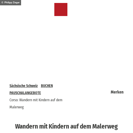
Z
© Philipp Zieger
u
DE
Merkzettel
Suche
Menü
m
I
n
h
a
l
t
Sächsische Schweiz
BUCHEN
Merken
PAUSCHALANGEBOTE
Corso: Wandern mit Kindern auf dem
Malerweg
Wandern mit Kindern auf dem Malerweg