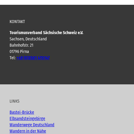
KONTAKT
Tourismusverband Sächsische Schweiz e.V.
Sachsen, Deutschland
Bahnhofstr. 21
01796 Pirna
Tel:
+49 (0)3501 470147
Y
F
I
B
o
a
n
l
u
c
s
o
t
e
t
g
u
b
a
LINKS
b
o
g
e
o
r
Bastei-Brücke
k
a
Elbsandsteingebirge
m
Wanderwege Deutschland
Wandern in der Nähe