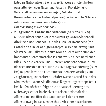
Erlebnis Nationalpark Sächsische Schweiz zu holen.In den
Ausstellungen über Natur und Kultur, in Projekten und
Veranstaltungen werden Anliegen, Aufgaben und
Besonderheiten der Nationalparkregion Sächsische Schweiz
interessant und anschaulich dargestellt.
Übernachtung in Bad Schandau
2. Tag: Rundtour ab/an Bad Schandau
(ca. 9 bzw. 13 km)
Mit dem historischen Personenaufzug gelangen Sie schnell
direkt von Bad Schandau auf die Ostrauer Hochebene (mit
Gästekarte zum ermäßigten Fahrpreis). Der Malerweg führt
Sie vorbei am Falkenstein zum Großen Schrammtor und der
imposanten Schrammsteinaussicht, wo Sie einen herrlichen
Blick über die Vordere und Hintere Sächsische Schweiz und
bis nach Dresden haben. Für die kurze Tageswanderung (ca. 9
km) folgen Sie von den Schrammsteinen dem Abstieg zum
Zeughausweg und weiter durch den Nassen Grund bis in das
Kirnitzschtal. Wenn Sie die etwas längere Tagesetappe (ca. 13
km) laufen möchten, folgen Sie der Ausschilderung des
Malerwegs weiter in die bizarre Felsenlandschaft der
Affensteine und über das Sandloch und den unteren
Affensteinweg in das Kirnitzschtal. Mit einer historischen