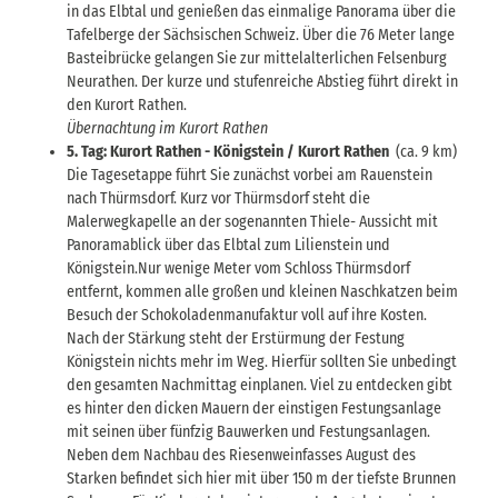
in das Elbtal und genießen das einmalige Panorama über die
Tafelberge der Sächsischen Schweiz. Über die 76 Meter lange
Basteibrücke gelangen Sie zur mittelalterlichen Felsenburg
Neurathen. Der kurze und stufenreiche Abstieg führt direkt in
den Kurort Rathen.
Übernachtung im Kurort Rathen
5. Tag: Kurort Rathen - Königstein / Kurort Rathen
(ca. 9 km)
Die Tagesetappe führt Sie zunächst vorbei am Rauenstein
nach Thürmsdorf. Kurz vor Thürmsdorf steht die
Malerwegkapelle an der sogenannten Thiele- Aussicht mit
Panoramablick über das Elbtal zum Lilienstein und
Königstein.Nur wenige Meter vom Schloss Thürmsdorf
entfernt, kommen alle großen und kleinen Naschkatzen beim
Besuch der Schokoladenmanufaktur voll auf ihre Kosten.
Nach der Stärkung steht der Erstürmung der Festung
Königstein nichts mehr im Weg. Hierfür sollten Sie unbedingt
den gesamten Nachmittag einplanen. Viel zu entdecken gibt
es hinter den dicken Mauern der einstigen Festungsanlage
mit seinen über fünfzig Bauwerken und Festungsanlagen.
Neben dem Nachbau des Riesenweinfasses August des
Starken befindet sich hier mit über 150 m der tiefste Brunnen