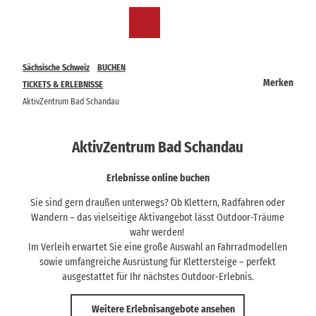
Z
u
DE
Merkzettel
Suche
Menü
m
I
n
Sächsische Schweiz
BUCHEN
h
Merken
TICKETS & ERLEBNISSE
a
AktivZentrum Bad Schandau
l
t
AktivZentrum Bad Schandau
Erlebnisse online buchen
Sie sind gern draußen unterwegs? Ob Klettern, Radfahren oder
Wandern – das vielseitige Aktivangebot lässt Outdoor-Träume
wahr werden!
Im Verleih erwartet Sie eine große Auswahl an Fahrradmodellen
sowie umfangreiche Ausrüstung für Klettersteige – perfekt
ausgestattet für Ihr nächstes Outdoor-Erlebnis.
Weitere Erlebnisangebote ansehen