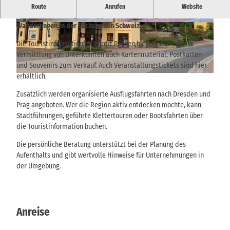
Zentrale Anlaufstelle im Haus des Gastes für Informationen,
Route
Anrufen
Website
Unterkunftsbuchung und Tipps rund um Ausflüge und
Wanderungen in der Sächsischen Schweiz.
© TVSSW, Peggy Nestler |
CC-BY-SA
© via
www.saechsische-schweiz.de
, Peggy Nestl
er |
CC-BY-SA
Die Touristinformation im Kurort Rathen bietet neben der
Vermittlung von Unterkünften auch Kartenmaterial, Postkarten
und Souvenirs zum Verkauf. Auch Veranstaltungstickets sind hier
erhältlich.
© via
www.saechsische-schweiz.de
, Peggy Nestler |
CC-BY-SA
Zusätzlich werden organisierte Ausflugsfahrten nach Dresden und
Prag angeboten. Wer die Region aktiv entdecken möchte, kann
Stadtführungen, geführte Klettertouren oder Bootsfahrten über
die Touristinformation buchen.
Die persönliche Beratung unterstützt bei der Planung des
Aufenthalts und gibt wertvolle Hinweise für Unternehmungen in
der Umgebung.
Anreise