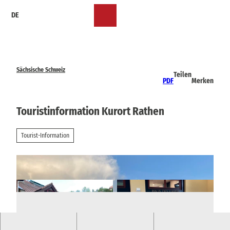
Z
DE
u
Merkzettel
Suche
Menü
m
I
n
h
a
Sächsische Schweiz
Teilen
l
PDF
Merken
t
Touristinformation Kurort Rathen
Tourist-Information