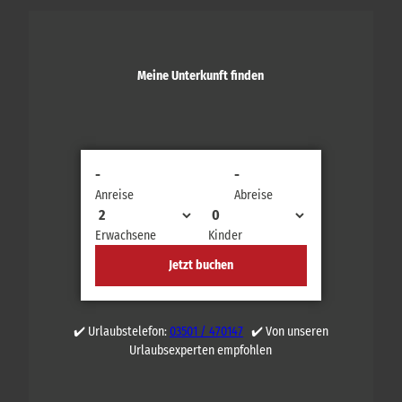
Meine Unterkunft finden
-
-
Anreise
Abreise
Erwachsene
Kinder
Jetzt buchen
✔️ Urlaubstelefon:
03501 / 470147
✔️ Von unseren
Urlaubsexperten empfohlen