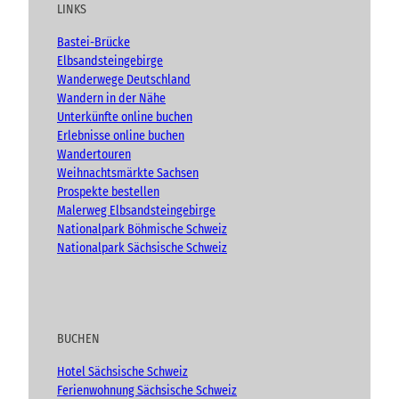
u
b
a
t
LINKS
b
o
g
e
e
o
r
n
Bastei-Brücke
(
k
a
Elbsandsteingebirge
A
m
Wanderwege Deutschland
d
Wandern in der Nähe
v
Unterkünfte online buchen
e
n
Erlebnisse online buchen
t
Wandertouren
)
Weihnachtsmärkte Sachsen
Prospekte bestellen
Malerweg Elbsandsteingebirge
Nationalpark Böhmische Schweiz
Nationalpark Sächsische Schweiz
BUCHEN
Hotel Sächsische Schweiz
Ferienwohnung Sächsische Schweiz