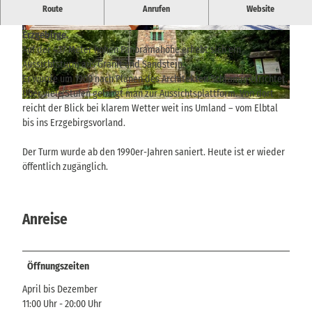
25 Meter hoher Aussichtsturm auf der Panoramahöhe – mit
Route
Anrufen
Website
weitem Blick über das Elbtal, die Sächsische Schweiz und das
Erzgebirge.
© Mario Scheinert | KI-optimiert |
CC-BY-SA
© via
www.saechsische-schweiz.de
, Mario Schei
nert |
CC-BY-SA
Auf der 437 Meter hohen Panoramahöhe erhebt sich ein
Aussichtsturm aus Granit und Sandstein.
Er wurde um 1900 nach Plänen des Architekten Schramm errichtet.
Über viele Stufen gelangt man zur Aussichtsplattform. Von dort
© Marko Förster | KI-optimiert |
CC-BY-SA
reicht der Blick bei klarem Wetter weit ins Umland – vom Elbtal
bis ins Erzgebirgsvorland.
Der Turm wurde ab den 1990er-Jahren saniert. Heute ist er wieder
öffentlich zugänglich.
Anreise
Öffnungszeiten
April bis Dezember
11:00 Uhr - 20:00 Uhr