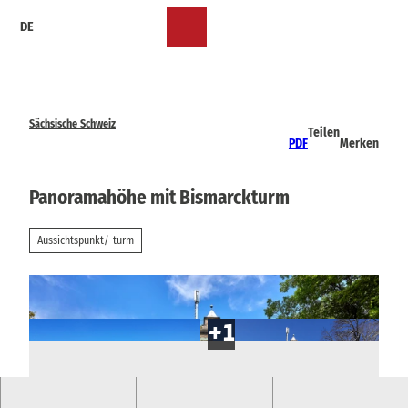
Z
DE
u
Merkzettel
Suche
Menü
m
I
n
h
a
Sächsische Schweiz
Teilen
l
PDF
Merken
t
Panoramahöhe mit Bismarckturm
Aussichtspunkt/-turm