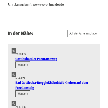
Fahrplanauskunft: www.vvo-online.de/de
In der Nähe:
Auf der Karte anschauen
©
22,00 km
Gottleubataler Panoramaweg
Wandern
©
6,54 km
Bad Gottleuba-Berggießhübel: Mit Kindern auf dem
Forellensteig
Wandern
©
23,30 km