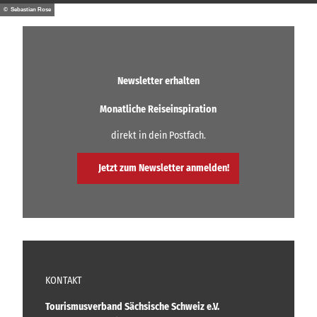
h
u
D
© Ma
ANZEIGE
g
u
© Sebastian Rose
rko F
n
e
örster
F
n
e
/ BGH
g
&
r
g
e
G
b
e
n
P
n
e
.
X
|
r
.
Newsletter erhalten
-
T
g
.
D
a
w
o
Monatliche Reiseinspiration
s
w
e
t
n
direkt in dein Postfach.
r
i
l
n
k
o
g
„
Jetzt zum Newsletter anmelden!
a
s
M
d
|
a
.
K
r
o
i
n
z
e
e
L
r
o
t
KONTAKT
u
e
i
|
Tourismusverband Sächsische Schweiz e.V.
s
M