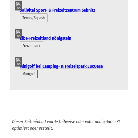
CC-
BY-
SA
SoliVital Sport- & Freizeitzentrum Sebnitz
Tennis/Squash
CC-
BY-
SA
Elbe-Freizeitland Königstein
Freizeitpark
CC-
BY-
SA
Minigolf bei Camping- & Freizeitpark LuxOase
Minigolf
Dieser Seiteninhalt wurde teilweise oder vollständig durch KI
optimiert oder erstellt.