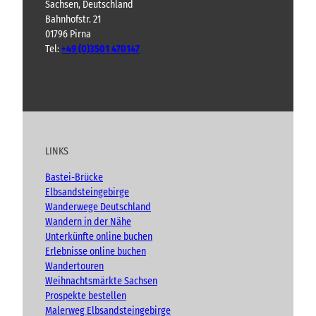
Sachsen, Deutschland
e
e
Bahnhofstr. 21
t
S
01796 Pirna
t
t
e
Tel:
+49 (0)3501 470147
o
n
l
s
Y
F
I
B
l
c
h
o
a
n
l
n
i
u
c
s
o
“
c
t
e
t
g
h
u
b
a
t
LINKS
b
o
g
e
e
o
r
n
Bastei-Brücke
(
k
a
Elbsandsteingebirge
A
m
Wanderwege Deutschland
d
Wandern in der Nähe
v
Unterkünfte online buchen
e
n
Erlebnisse online buchen
t
Wandertouren
)
Weihnachtsmärkte Sachsen
Prospekte bestellen
Malerweg Elbsandsteingebirge