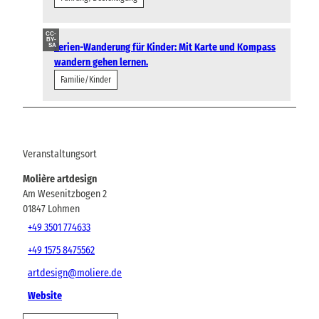
CC-
BY-
Ferien-Wanderung für Kinder: Mit Karte und Kompass
SA
wandern gehen lernen.
Familie/Kinder
Veranstaltungsort
Molière artdesign
Am Wesenitzbogen 2
01847
Lohmen
+49 3501 774633
+49 1575 8475562
artdesign@moliere.de
Website