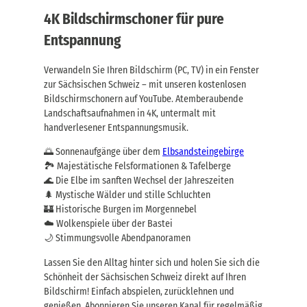
4K Bildschirmschoner für pure
Entspannung
Verwandeln Sie Ihren Bildschirm (PC, TV) in ein Fenster
zur Sächsischen Schweiz – mit unseren kostenlosen
Bildschirmschonern auf YouTube. Atemberaubende
Landschaftsaufnahmen in 4K, untermalt mit
handverlesener Entspannungsmusik.
🌅 Sonnenaufgänge über dem
Elbsandsteingebirge
🏞️ Majestätische Felsformationen & Tafelberge
🌊 Die Elbe im sanften Wechsel der Jahreszeiten
🌲 Mystische Wälder und stille Schluchten
🏰 Historische Burgen im Morgennebel
☁️ Wolkenspiele über der Bastei
🌙 Stimmungsvolle Abendpanoramen
Lassen Sie den Alltag hinter sich und holen Sie sich die
Schönheit der Sächsischen Schweiz direkt auf Ihren
Bildschirm! Einfach abspielen, zurücklehnen und
genießen. Abonnieren Sie unseren Kanal für regelmäßig