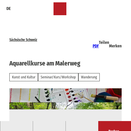
Z
DE
u
Merkzettel
Suche
Menü
m
I
n
h
a
Sächsische Schweiz
Teilen
l
PDF
Merken
t
Aquarellkurse am Malerweg
Kunst und Kultur
Seminar/Kurs/Workshop
Wanderung