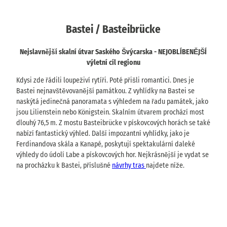
Bastei / Basteibrücke
Nejslavnější skalní útvar Saského Švýcarska - NEJOBLÍBENĚJŠÍ
výletní cíl regionu
Kdysi zde řádili loupeživí rytíři. Poté přišli romantici. Dnes je
Bastei nejnavštěvovanější památkou. Z vyhlídky na Bastei se
naskýtá jedinečná panoramata s výhledem na řadu památek, jako
jsou Lilienstein nebo Königstein. Skalním útvarem prochází most
dlouhý 76,5 m. Z mostu Basteibrücke v pískovcových horách se také
nabízí fantastický výhled. Další impozantní vyhlídky, jako je
Ferdinandova skála a Kanapé, poskytují spektakulární daleké
výhledy do údolí Labe a pískovcových hor. Nejkrásnější je vydat se
na procházku k Bastei, příslušné
návrhy tras
najdete níže.