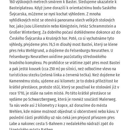
160 výškových metrech směrem k Bastei. Sledujeme ukazatele k
Basteiplateau. Když jsme dorazili k orientačnímu bodu Saského
Švýcarska, můžeme se nyní kochat výhledem. Z mnoha
vyhlídkových míst se otevírá panorama všech velkých stolových
hor, jako jsou Lilienstein nebo Königstein, řetěz Schrammstein a
Großer Winterberg. Za dobrého počasí dohlédneme dokonce až do
Českého Švýcarska a Krušných hor. Poté, co si vychutnáme tyto
výhledy, přejdeme přes 76,5 m dlouhý most Bastei, který se klene
přes řeku Wehlgrund, a dojdeme do Felsenburgu Neurathen. U
Felsenburgu Neurathen uvidíme pozůstatky středověkého
hradního komplexu. Po prohlídce se vrátíme zpět přes most Bastei
a pak ještě kousek (cca 250 m) po silnici, než odbočíme vlevo na
turistickou stezku (zelená linka a červená tečka). Než dojdeme ke
Kamennému stolu, ujdeme asi kilometr. Je to dobrá příležitost ke
krátké přestávce, protože stůl, který se používal ke stolování již v
roce 1710, je stále na svém místě. Po této krátké přestávce se
vydáme po Schwarzbergweg, která je rovněž součástí Malerweg.
Ta nás vede asi 2 kilometry z kopce, až dorazíme do města
Wehlen, kde máme možnost objednat si občerstvení nebo kávu. V
poslední části prohlídky už nás čeká jen přejezd přívozem přes
Labe a nakonec cesta S-Bahnem z nedalekého nádraží zpět do
lázeňského města Rathen.