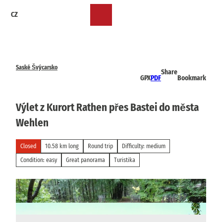
T
CZ
o
Bookmark
Search
Menu
c
list
o
n
t
e
Saské Švýcarsko
Share
n
GPX
PDF
Bookmark
t
Výlet z Kurort Rathen přes Bastei do města
Wehlen
Closed
10.58 km long
Round trip
Difficulty: medium
Condition: easy
Great panorama
Turistika