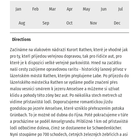
Jan
Feb
Mar
Apr
May
Jun
Jul
Aug
Sep
Oct
Nov
Dec
Directions
Začínáme na vlakovém nádraží Kurort Rathen, které je vhodné jak
pro ty, kteří přijedou veřejnou dopravou, tak pro řidiče aut, pro
které je k dispozici velké veřejné parkoviště. Hned na začátku
naší cesty zažijeme opravdovou raritu - historický lanový přívoz v
lázeňském městě Rathen, kterým přeplujeme Labe. Po příjezdu do
lázeňského městečka Rathen se vydáme podle značení přes
malou vesnici směrem k jezeru Amselsee a můžeme si užívat
klidu a pohody této zóny bez aut. Po několika stech metrech už
vidíme přístaviště lodí. Doporučujeme romantickou jízdu
gondolou po jezeře Amselsee, které vzniklo přehrazením potoka
Grünbach. To je možné od dubna do října. Poté pokračujeme v túře
a procházíme se podél Amselgrundu. Přibližně 1 km od přístaviště
lodí odbočíme doleva, čímž se dostaneme ke Schwedenlöcher.
Nyní stoupáme po 700 schodech, četných železných žebřících a asi