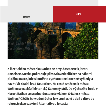
GPX
Route
3:06 h
10.58 km
320 m
320 m
112 m
318 m
206 m
Start: Lázně Rathen
Destination: Město Wehlen
© Tourismusverband Sächsische Schweiz
© Frank Richter, Frank Richter
Z lázeňského městečka Rathen se brzy dostanete k jezeru
Amselsee. Stezka pokračuje přes Schwedenlöcher na náhorní
plošinu Baste, kde si můžete vychutnat nekonečné výhledy a
navštívit skalní hrad Neurathen. Na cestě směrem k městu
Wehlen se nachází historický Kamenný stůl. Do výchozího bodu v
Kurort Rathen se snadno dostanete vlakem S-Bahn z města
Wehlen.POZOR: Schwedenlöcher je v současné době z důvodu
rekonstrukce uzavřen! Alternativou je cesta