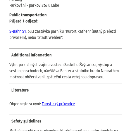
Parkování - parkoviště u Labe
Public transportation
Příjezd / odjezd:
S-Bahn S1
, buď zastávka parníku "Kurort Rathen" (nutný přejezd
přívozem), nebo "Stadt Wehlen".
Additional information
Výlet po známých zajímavostech Saského Švýcarska, výstup a
sestup po schodech, návštěva Bastei a skalního hradu Neurathen,
možnost občerstvení, zpáteční cesta veřejnou dopravou.
Literature
Objednejte si nyní:
Turistický průvodce
Safety guidelines
Možné po celý rok (s výjimkou kluzkého sněhu a ledu; gondoly na