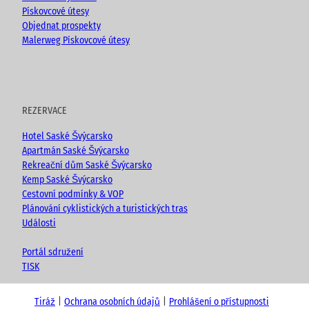
Pískovcové útesy
Objednat prospekty
Malerweg Pískovcové útesy
REZERVACE
Hotel Saské Švýcarsko
Apartmán Saské Švýcarsko
Rekreační dům Saské Švýcarsko
Kemp Saské Švýcarsko
Cestovní podmínky & VOP
Plánování cyklistických a turistických tras
Události
Portál sdružení
TISK
Tiráž
Ochrana osobních údajů
Prohlášení o přístupnosti