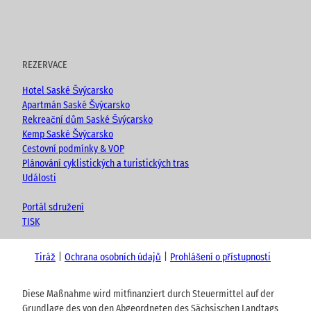
REZERVACE
Hotel Saské Švýcarsko
Apartmán Saské Švýcarsko
Rekreační dům Saské Švýcarsko
Kemp Saské Švýcarsko
Cestovní podmínky & VOP
Plánování cyklistických a turistických tras
Události
Portál sdružení
TISK
Tiráž
Ochrana osobních údajů
Prohlášení o přístupnosti
Diese Maßnahme wird mitfinanziert durch Steuermittel auf der
Grundlage des von den Abgeordneten des Sächsischen Landtags