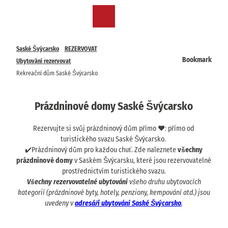
T
o
CZ
Bookmark
Search
Menu
c
list
o
n
Saské Švýcarsko
REZERVOVAT
t
Bookmark
Ubytování rezervovat
e
Rekreační dům Saské Švýcarsko
n
t
Prázdninové domy Saské Švýcarsko
Rezervujte si svůj prázdninový dům přímo ❤️: přímo od
turistického svazu Saské Švýcarsko.
✔️Prázdninový dům pro každou chuť. Zde naleznete
všechny
prázdninové domy
v Saském Švýcarsku, které jsou rezervovatelné
prostřednictvím turistického svazu.
Všechny rezervovatelné ubytování
všeho druhu ubytovacích
kategorií
(prázdninové byty, hotely, penziony, kempování atd.) jsou
uvedeny v
adresáři ubytování Saské Švýcarsko
.