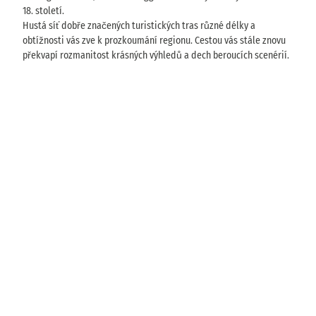
18. století.
ý
o
s
Hustá síť dobře značených turistických tras různé délky a
v
o
obtížnosti vás zve k prozkoumání regionu. Cestou vás stále znovu
ý
b
překvapí rozmanitost krásných výhledů a dech beroucích scenérií.
l
u
e
t
S
a
s
k
é
Š
v
ý
c
a
r
s
N
k
e
o
j
7