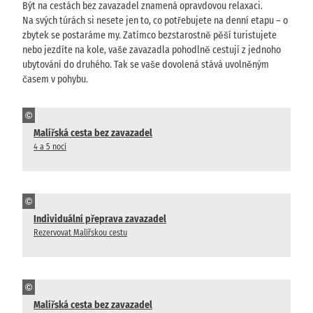
Být na cestách bez zavazadel znamená opravdovou relaxaci.
Na svých túrách si nesete jen to, co potřebujete na denní etapu – o
zbytek se postaráme my. Zatímco bezstarostně pěší turistujete
nebo jezdíte na kole, vaše zavazadla pohodlně cestují z jednoho
ubytování do druhého. Tak se vaše dovolená stává uvolněným
časem v pohybu.
©
Malířská cesta bez zavazadel
4 a 5 nocí
©
Individuální přeprava zavazadel
Rezervovat Malířskou cestu
©
Malířská cesta bez zavazadel