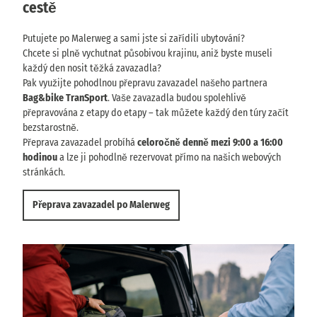
cestě
M
2
t
5
a
i
€
l
Putujete po Malerweg a sami jste si zařídili ubytování?
k
z
í
Chcete si plně vychutnat působivou krajinu, aniž byste museli
a
a
ř
každý den nosit těžká zavazadla?
n
o
s
Pak využijte pohodlnou přepravu zavazadel našeho partnera
s
a
k
o
Bag&bike TranSport
. Vaše zavazadla budou spolehlivě
M
b
é
přepravována z etapy do etapy – tak můžete každý den túry začít
a
u
c
bezstarostně.
l
e
Přeprava zavazadel probíhá
celoročně denně mezi 9:00 a 16:00
í
s
hodinou
a lze ji pohodlně rezervovat přímo na našich webových
ř
t
stránkách.
s
y
k
Přeprava zavazadel po Malerweg
é
c
e
s
t
ě