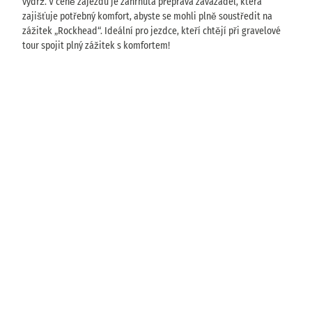
výdrž. V ceně zájezdu je zahrnutá přeprava zavazadel, která
b
é
zajišťuje potřebný komfort, abyste se mohli plně soustředit na
u
c
zážitek „Rockhead“. Ideální pro jezdce, kteří chtějí při gravelové
y
tour spojit plný zážitek s komfortem!
k
l
o
s
t
e
z
c
e
z
P
r
a
h
y
R
d
o
o
c
5
D
n
k