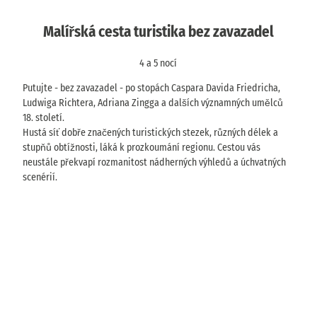
Malířská cesta turistika bez zavazadel
4 a 5 nocí
Putujte - bez zavazadel - po stopách Caspara Davida Friedricha,
Ludwiga Richtera, Adriana Zingga a dalších významných umělců
18. století.
Hustá síť dobře značených turistických stezek, různých délek a
stupňů obtížnosti, láká k prozkoumání regionu. Cestou vás
neustále překvapí rozmanitost nádherných výhledů a úchvatných
scenérií.