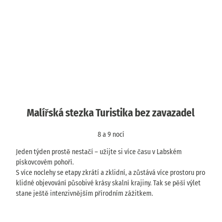
b
a
u
l
H
í
v
ř
ě
6
s
n
z
k
o
d
é
c
i
© Phi
s
Pořadatel:
í
lipp Z
c
ieger
AugustusTours
*
t
o
o
e
Malířská stezka Turistika bez zavazadel
v
d
z
6
á
c
9
t
8 a 9 nocí
e
9
ú
€
Jeden týden prostě nestačí – užijte si více času v Labském
r
n
pískovcovém pohoří.
a
a
S více noclehy se etapy zkrátí a zklidní, a zůstává více prostoru pro
z
o
s
klidné objevování působivé krásy skalní krajiny. Tak se pěší výlet
B
o
stane ještě intenzivnějším přírodním zážitkem.
a
b
d
u
S