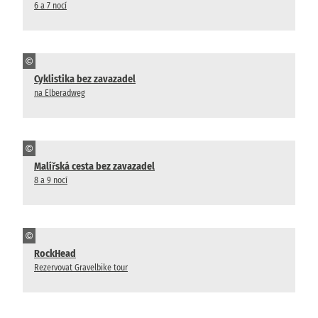
6 a 7 nocí
©
Cyklistika bez zavazadel
na Elberadweg
©
Malířská cesta bez zavazadel
8 a 9 nocí
©
RockHead
Rezervovat Gravelbike tour