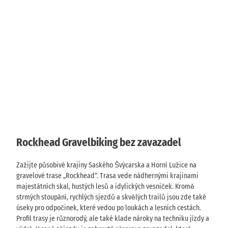
o
o
s
s
t
a
o
ú
u
b
r
d
u
a
o
C
z
D
y
D
r
k
7
r
á
n
l
á
ž
o
i
ž
c
ď
s
© Au
ď
Pořadatel:
í
a
gustu
t
sTour
AugustusTours
*
a
s
n
i
o
n
Rockhead Gravelbiking bez zavazadel
k
d
d
7
a
o
3
p
Zažijte působivé krajiny Saského Švýcarska a Horní Lužice na
P
9
o
gravelové trase „Rockhead“. Trasa vede nádhernými krajinami
r
€
L
z
majestátních skal, hustých lesů a idylických vesniček. Kromě
a
a
a
strmých stoupání, rychlých sjezdů a skvělých trailů jsou zde také
h
b
o
úseky pro odpočinek, které vedou po loukách a lesních cestách.
y
s
s
Profil trasy je různorodý, ale také klade nároky na techniku jízdy a
o
k