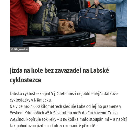
© KI-generiert
Jízda na kole bez zavazadel na Labské
cyklostezce
Labská cyklostezka patří již léta mezi nejoblíbenější dálkové
cyklostezky v Německu.
Na více než 1.000 kilometrech sleduje Labe od jejího pramene v
českém Krkonoších až k Severnímu moři do Cuxhavenu. Trasa
většinou kopíruje tok řeky – s několika málo stoupáními – a nabízí
tak pohodovou jízdu na kole v rozmanité přírodě.