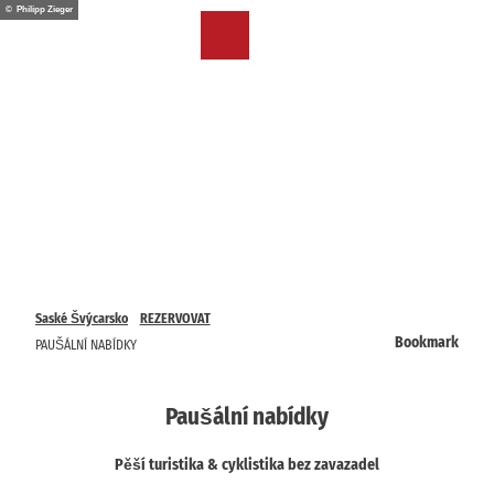
T
© Philipp Zieger
o
CZ
Bookmark
Search
Menu
c
list
o
n
t
e
n
t
Saské Švýcarsko
REZERVOVAT
Bookmark
PAUŠÁLNÍ NABÍDKY
Paušální nabídky
Pěší turistika & cyklistika bez zavazadel