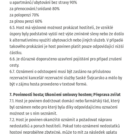
u apartmánů/ubytování bez stravy 90%
za přenocování/snídaně 80%
za polopenzi 70%
za plnou penzi 60%
6.5. Host má výslovně možnost prokázat hostiteli, že vzniklé
úspory byly podstatně vyšší než výše zmíněné slevy nebo že došlo
k alternativnímu využití ubytovacích nebo jiných služeb. V případě
takového prokázání je host povinen platit pouze odpovídající nižší
částku.
6.6. Je důrazně doporučeno uzavření pojištění pro případ zrušení
cesty.
6.7. Oznámení o odstoupení musí být zasláno na příslušnou
rezervační kancelář rezervační služby Saské Švýcarsko a mělo by
být v zájmu hosta provedeno v textové formě.
7. Povinnosti hosta; Ukončení smlouvy hostem; Přeprava zvířat
7.1. Host je povinen dodržovat domácí nebo farmářský řád, který
byl oznámen nebo pro který byla díky odpovídajícímu označení
možnost se s ním seznámit.
7.2. Host je povinen okamžitě oznámit a požadovat nápravu
nedostatků a poruch hostiteli. Pokud toto oznámení nedostatků
hostovi neproběhne zbytečně, může to mít za následek uplatu