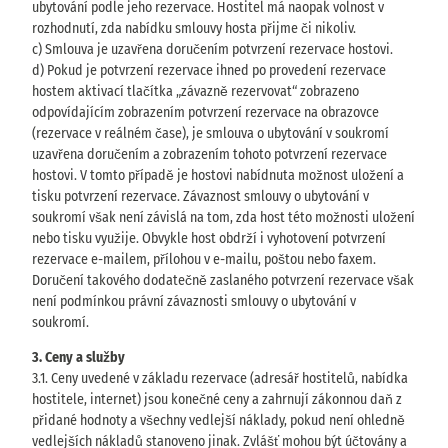
ubytování podle jeho rezervace. Hostitel má naopak volnost v
rozhodnutí, zda nabídku smlouvy hosta přijme či nikoliv.
c) Smlouva je uzavřena doručením potvrzení rezervace hostovi.
d) Pokud je potvrzení rezervace ihned po provedení rezervace
hostem aktivací tlačítka „závazně rezervovat“ zobrazeno
odpovídajícím zobrazením potvrzení rezervace na obrazovce
(rezervace v reálném čase), je smlouva o ubytování v soukromí
uzavřena doručením a zobrazením tohoto potvrzení rezervace
hostovi. V tomto případě je hostovi nabídnuta možnost uložení a
tisku potvrzení rezervace. Závaznost smlouvy o ubytování v
soukromí však není závislá na tom, zda host této možnosti uložení
nebo tisku využije. Obvykle host obdrží i vyhotovení potvrzení
rezervace e-mailem, přílohou v e-mailu, poštou nebo faxem.
Doručení takového dodatečně zaslaného potvrzení rezervace však
není podmínkou právní závaznosti smlouvy o ubytování v
soukromí.
3. Ceny a služby
3.1. Ceny uvedené v základu rezervace (adresář hostitelů, nabídka
hostitele, internet) jsou konečné ceny a zahrnují zákonnou daň z
přidané hodnoty a všechny vedlejší náklady, pokud není ohledně
vedlejších nákladů stanoveno jinak. Zvlášť mohou být účtovány a