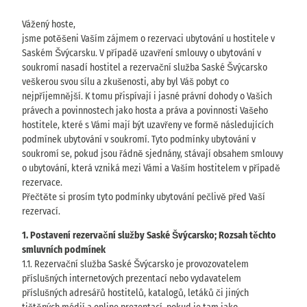
Vážený hoste,
jsme potěšeni Vaším zájmem o rezervaci ubytování u hostitele v
Saském Švýcarsku. V případě uzavření smlouvy o ubytování v
soukromí nasadí hostitel a rezervační služba Saské Švýcarsko
veškerou svou sílu a zkušenosti, aby byl Váš pobyt co
nejpříjemnější. K tomu přispívají i jasné právní dohody o Vašich
právech a povinnostech jako hosta a práva a povinnosti Vašeho
hostitele, které s Vámi mají být uzavřeny ve formě následujících
podmínek ubytování v soukromí. Tyto podmínky ubytování v
soukromí se, pokud jsou řádně sjednány, stávají obsahem smlouvy
o ubytování, která vzniká mezi Vámi a Vaším hostitelem v případě
rezervace.
Přečtěte si prosím tyto podmínky ubytování pečlivě před Vaší
rezervací.
1. Postavení rezervační služby Saské Švýcarsko; Rozsah těchto
smluvních podmínek
1.1. Rezervační služba Saské Švýcarsko je provozovatelem
příslušných internetových prezentací nebo vydavatelem
příslušných adresářů hostitelů, katalogů, letáků či jiných