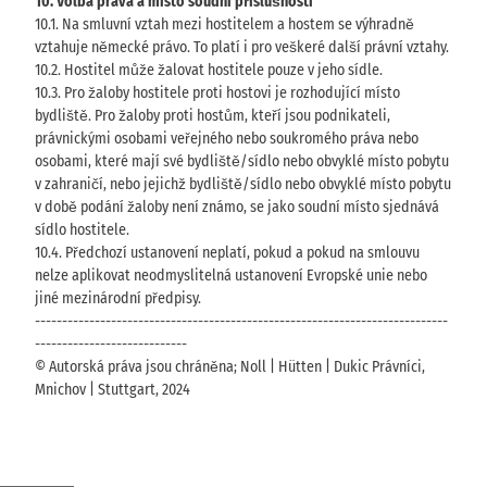
10. Volba práva a místo soudní příslušnosti
10.1. Na smluvní vztah mezi hostitelem a hostem se výhradně
vztahuje německé právo. To platí i pro veškeré další právní vztahy.
10.2. Hostitel může žalovat hostitele pouze v jeho sídle.
10.3. Pro žaloby hostitele proti hostovi je rozhodující místo
bydliště. Pro žaloby proti hostům, kteří jsou podnikateli,
právnickými osobami veřejného nebo soukromého práva nebo
osobami, které mají své bydliště/sídlo nebo obvyklé místo pobytu
v zahraničí, nebo jejichž bydliště/sídlo nebo obvyklé místo pobytu
v době podání žaloby není známo, se jako soudní místo sjednává
sídlo hostitele.
10.4. Předchozí ustanovení neplatí, pokud a pokud na smlouvu
nelze aplikovat neodmyslitelná ustanovení Evropské unie nebo
jiné mezinárodní předpisy.
----------------------------------------------------------------------------
----------------------------
© Autorská práva jsou chráněna; Noll | Hütten | Dukic Právníci,
Mnichov | Stuttgart, 2024