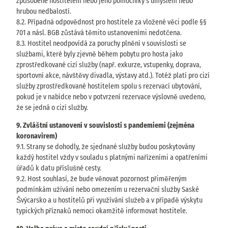
způsobené hostitelem nebo jeho pomocníky s úmyslem nebo
hrubou nedbalostí.
8.2. Případná odpovědnost pro hostitele za vložené věci podle §§
701 a násl. BGB zůstává těmito ustanoveními nedotčena.
8.3. Hostitel neodpovídá za poruchy plnění v souvislosti se
službami, které byly zjevně během pobytu pro hosta jako
zprostředkované cizí služby (např. exkurze, vstupenky, doprava,
sportovní akce, návštěvy divadla, výstavy atd.). Totéž platí pro cizí
služby zprostředkované hostitelem spolu s rezervací ubytování,
pokud je v nabídce nebo v potvrzení rezervace výslovně uvedeno,
že se jedná o cizí služby.
9. Zvláštní ustanovení v souvislosti s pandemiemi (zejména
koronavirem)
9.1. Strany se dohodly, že sjednané služby budou poskytovány
každý hostitel vždy v souladu s platnými nařízeními a opatřeními
úřadů k datu příslušné cesty.
9.2. Host souhlasí, že bude věnovat pozornost přiměřeným
podmínkám užívání nebo omezením u rezervační služby Saské
Švýcarsko a u hostitelů při využívání služeb a v případě výskytu
typických příznaků nemoci okamžitě informovat hostitele.