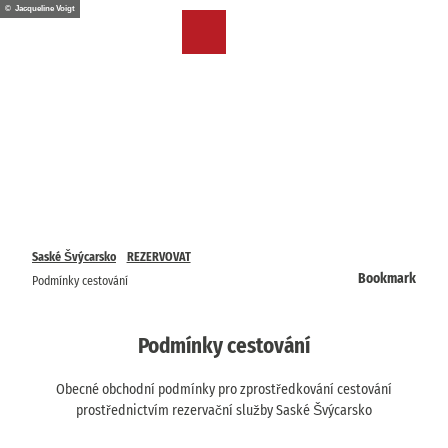
T
© Jacqueline Voigt
o
CZ
Bookmark
Search
Menu
c
list
o
n
t
e
n
t
Saské Švýcarsko
REZERVOVAT
Bookmark
Podmínky cestování
Podmínky cestování
Obecné obchodní podmínky pro zprostředkování cestování
prostřednictvím rezervační služby Saské Švýcarsko