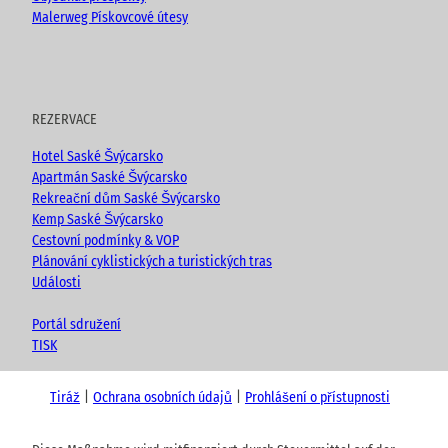
Malerweg Pískovcové útesy
REZERVACE
Hotel Saské Švýcarsko
Apartmán Saské Švýcarsko
Rekreační dům Saské Švýcarsko
Kemp Saské Švýcarsko
Cestovní podmínky & VOP
Plánování cyklistických a turistických tras
Události
Portál sdružení
TISK
Tiráž
Ochrana osobních údajů
Prohlášení o přístupnosti