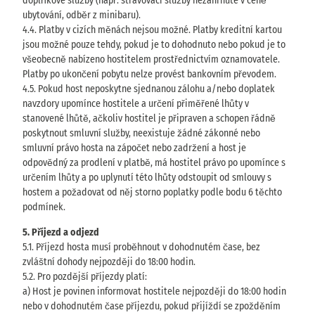
doplňkové služby (např. stravovací služby nezahrnuté v ceně
ubytování, odběr z minibaru).
4.4. Platby v cizích měnách nejsou možné. Platby kreditní kartou
jsou možné pouze tehdy, pokud je to dohodnuto nebo pokud je to
všeobecně nabízeno hostitelem prostřednictvím oznamovatele.
Platby po ukončení pobytu nelze provést bankovním převodem.
4.5. Pokud host neposkytne sjednanou zálohu a/nebo doplatek
navzdory upomínce hostitele a určení přiměřené lhůty v
stanovené lhůtě, ačkoliv hostitel je připraven a schopen řádně
poskytnout smluvní služby, neexistuje žádné zákonné nebo
smluvní právo hosta na zápočet nebo zadržení a host je
odpovědný za prodlení v platbě, má hostitel právo po upomínce s
určením lhůty a po uplynutí této lhůty odstoupit od smlouvy s
hostem a požadovat od něj storno poplatky podle bodu 6 těchto
podmínek.
5. Příjezd a odjezd
5.1. Příjezd hosta musí proběhnout v dohodnutém čase, bez
zvláštní dohody nejpozději do 18:00 hodin.
5.2. Pro pozdější příjezdy platí:
a) Host je povinen informovat hostitele nejpozději do 18:00 hodin
nebo v dohodnutém čase příjezdu, pokud přijíždí se zpožděním