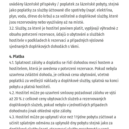
uváděny lázeňské příspěvky / poplatek za lázeňské pobyty, stejně
jako poplatky za služby účtované dle spotřeby (např. elektřina,
plyn, voda, dřevo do krbu) a za volitelné a doplňkové služby, které
jsou rezervovány nebo využívány až na místě.
3.2. Služby, za které je hostitel povinen platit, vyplývají výhradně z
obsahu potvrzení rezervace, údajů o ubytování a službách
hostitele v podkladech k rezervaci a případných výslovně
sjednaných doplňkových dohodách s Vámi.
4. Platba
4.1. Splatnost zálohy a doplatku se řídí dohodou mezi hostem a
hostitelem, která je uvedena v potvrzení rezervace. Pokud nebyla
uzavřena zvláštní dohoda, je celková cena ubytování, včetně
poplatků za vedlejší náklady a doplňkové služby, splatná na konci
pobytu a platná hostiteli.
4.2. Hostitel může po uzavření smlouvy požadovat zálohu ve výši
až 20 % z celkové ceny ubytovacích služeb a rezervovaných
doplňkových služeb, pokud nebylo v jednotlivých případech
dohodnuto jinak ohledně výše zálohy.
4.3. Hostitel může po uplynutí více než 1 týdne pobytu zúčtovat a
učinit splatným odměnu za uplynulé dny pobytu stejně jako za