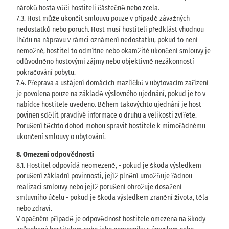
nároků hosta vůči hostiteli částečně nebo zcela.
7.3. Host může ukončit smlouvu pouze v případě závažných
nedostatků nebo poruch. Host musí hostiteli předklást vhodnou
lhůtu na nápravu v rámci oznámení nedostatku, pokud to není
nemožné, hostitel to odmítne nebo okamžité ukončení smlouvy je
odůvodněno hostovými zájmy nebo objektivně nezákonností
pokračování pobytu.
7.4. Přeprava a ustájení domácích mazlíčků v ubytovacím zařízení
je povolena pouze na základě výslovného ujednání, pokud je to v
nabídce hostitele uvedeno. Během takovýchto ujednání je host
povinen sdělit pravdivé informace o druhu a velikosti zvířete.
Porušení těchto dohod mohou spravit hostitele k mimořádnému
ukončení smlouvy o ubytování.
8. Omezení odpovědnosti
8.1. Hostitel odpovídá neomezeně, - pokud je škoda výsledkem
porušení základní povinnosti, jejíž plnění umožňuje řádnou
realizaci smlouvy nebo jejíž porušení ohrožuje dosažení
smluvního účelu - pokud je škoda výsledkem zranění života, těla
nebo zdraví.
V opačném případě je odpovědnost hostitele omezena na škody