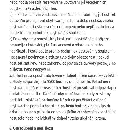
nebo hodlá obsadit rezervované ubytování při vícedenních
pobytech až následující den.
b) Pokud oznámení ve stanoveném času neproběhne, je hostitel
oprávněn pronajmout ubytování jinak. Pro dobu neobsazeného
ubytování platí ustanovení o odstoupení nebo nepříjezdu hosta
podle těchto podmínek ubytování v soukromí.
c) Pro doby obsazenosti, kdy host kvůli opožděnému příjezdu
nevyužije ubytování, platí ustanovení o odstoupení nebo
nepříjezdu hosta podle těchto podmínek ubytování v soukromí.
Host nemá povinnost platit za tyto doby obsazenosti, pokud
hostitel smluvně nebo zákonně odpovídá za důvody pozdějšího
příjezdu nebo neobývání.
5.3. Host musí opustit ubytování v dohodnutém čase, bez zvláštní
dohody nejpozději do 10:00 hodin v den odjezdu. Pokud není
ubytování opuštěno včas, může hostitel požadovat odpovídající
dodatečnou platbu. Další nároky na náhradu škody ze strany
hostitele zůstávají zachovány. Nárok na používání zařízení
ubytovacího podniku hostitele po 10:00 hodině v den odjezdu
existuje pouze v případě odpovídajícího všeobecného oznámení
hostitele nebo individuálně dohodnutého ujednání o tom.
6. Odstoupení a nepříjezd