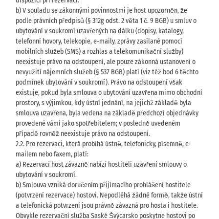
dispozici při rezervaci.
b) V souladu se zákonnými povinnostmi je host upozorněn, že
podle právních předpisů (§ 312g odst. 2 věta 1 č. 9 BGB) u smluv o
ubytování v soukromí uzavřených na dálku (dopisy, katalogy,
telefonní hovory, telekopie, e-maily, zprávy zasílané pomocí
mobilních služeb (SMS) a rozhlas a telekomunikační služby)
neexistuje právo na odstoupení, ale pouze zákonná ustanovení o
nevyužití nájemních služeb (§ 537 BGB) platí (viz též bod 6 těchto
podmínek ubytování v soukromí). Právo na odstoupení však
existuje, pokud byla smlouva o ubytování uzavřena mimo obchodní
prostory, s výjimkou, kdy ústní jednání, na jejichž základě byla
smlouva uzavřena, byla vedena na základě předchozí objednávky
provedené vámi jako spotřebitelem; v posledně uvedeném
případě rovněž neexistuje právo na odstoupení.
2.2. Pro rezervaci, která probíhá ústně, telefonicky, písemně, e-
mailem nebo faxem, platí:
a) Rezervací host závazně nabízí hostiteli uzavření smlouvy o
ubytování v soukromí.
b) Smlouva vzniká doručením přijímacího prohlášení hostitele
(potvrzení rezervace) hostovi. Nepodléhá žádné formě, takže ústní
a telefonická potvrzení jsou právně závazná pro hosta i hostitele.
Obvykle rezervační služba Saské Švýcarsko poskytne hostovi po