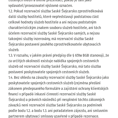
tištěných médií a online prezentací, pokud je tam jako
vydavatel/provozovatel výslovně označen.
1.2. Pokud rezervační služba Saské Švýcarsko zprostředkovává
další služby hostitelů, které nepředstavují podstatnou část
celkové hodnoty služeb hostitele a ani nejsou podstatným
charakteristickým znakem souboru služeb hostitele, ani těch
účelem rezervační služby Saské Švýcarsko samých, a nejsou
takovými služby inzerovány, má rezervační služba Saské
Švýcarsko postavení pouhého zprostředkovatele ubytovacích
služeb.
1.3. V rozsahu, v jakém právní předpisy dle § 651w BGB stanovují, že
za určitých okolností existuje nabídka spojených cestovních
služeb od rezervační služby Saské Švýcarsko, má tato služba
postavení poskytovatele spojených cestovních služeb.
1.4. Bez ohledu na závazky rezervační služby Saské Švýcarsko jako
poskytovatele spojených cestovních služeb (zejména předání
zákonem předepsaného formuláře a zajištění ochrany klientských
financí v případě inkasní činnosti rezervační služby Saské
Švýcarsko) a právních následků při nesplnění těchto zákonných
závazků není rezervační služba Saské Švýcarsko za podmínek
podle bodu 1.2. a bodu 1.3. ani pořadatelem zájezdu, ani smluvním
partnerem ubytovací smlouvy uzavřené v případě rezervace.