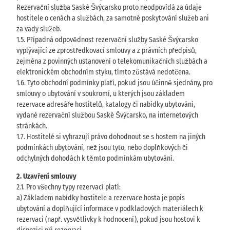
Rezervační služba Saské Švýcarsko proto neodpovídá za údaje
hostitele o cenách a službách, za samotné poskytování služeb ani
za vady služeb.
1.5. Případná odpovědnost rezervační služby Saské Švýcarsko
vyplývající ze zprostředkovací smlouvy a z právních předpisů,
zejména z povinných ustanovení o telekomunikačních službách a
elektronickém obchodním styku, tímto zůstává nedotčena.
1.6. Tyto obchodní podmínky platí, pokud jsou účinně sjednány, pro
smlouvy o ubytování v soukromí, u kterých jsou základem
rezervace adresáře hostitelů, katalogy či nabídky ubytování,
vydané rezervační službou Saské Švýcarsko, na internetových
stránkách.
1.7. Hostitelé si vyhrazují právo dohodnout se s hostem na jiných
podmínkách ubytování, než jsou tyto, nebo doplňkových či
odchylných dohodách k těmto podmínkám ubytování.
2. Uzavření smlouvy
2.1. Pro všechny typy rezervací platí:
a) Základem nabídky hostitele a rezervace hosta je popis
ubytování a doplňující informace v podkladových materiálech k
rezervaci (např. vysvětlivky k hodnocení), pokud jsou hostovi k