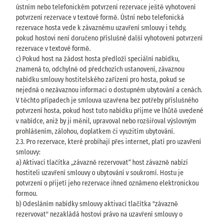
ústním nebo telefonickém potvrzení rezervace ještě vyhotovení
potvrzení rezervace v textové formě. Ústní nebo telefonická
rezervace hosta vede k závaznému uzavření smlouvy i tehdy,
pokud hostovi není doručeno příslušné další vyhotovení potvrzení
rezervace v textové formě.
c) Pokud host na žádost hosta předloží speciální nabídku,
znamená to, odchylně od předchozích ustanovení, závaznou
nabídku smlouvy hostitelského zařízení pro hosta, pokud se
nejedná o nezávaznou informaci o dostupném ubytování a cenách.
V těchto případech je smlouva uzavřena bez potřeby příslušného
potvrzení hosta, pokud host tuto nabídku přijme ve lhůtě uvedené
v nabídce, aniž by ji měnil, upravoval nebo rozšiřoval výslovným
prohlášením, zálohou, doplatkem či využitím ubytování.
2.3. Pro rezervace, které probíhají přes internet, platí pro uzavření
smlouvy:
a) Aktivací tlačítka „závazně rezervovat“ host závazně nabízí
hostiteli uzavření smlouvy o ubytování v soukromí. Hostu je
potvrzení o přijetí jeho rezervace ihned oznámeno elektronickou
formou.
b) Odesláním nabídky smlouvy aktivací tlačítka "závazně
rezervovat" nezakládá hostovi právo na uzavření smlouvy o