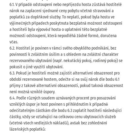
6.1. V případě odstoupení nebo nepříjezdu hosta zůstává hostitelé
nárok na zaplacení sjednané ceny pobytu včetně stravování a
poplatků za doplňkové služby. To neplatí, pokud byla hostu ve
výjimečných případech poskytnuta bezplatná možnost odstoupení
a hostiteli byla výpověď hosta o uplatnění této bezplatné
možnosti odstoupení, která nepodléhá žádné formě, doručena
včas.
6.2. Hostitel je povinen v rámci svého obvyklého podnikání, bez
povinností k zvláštním úsilím a s ohledem na zvláštní charakter
rezervovaného ubytování (např. nekuřácký pokoj, rodinný pokoj) se
pokusit o jiné využití ubytování.
6.3. Pokud je hostiteli možné zajistit alternativní obsazenost pro
období rezervované hostem, odečte si na svůj nárok dle bodu 6.1
příjmy z takové alternativní obsazenosti, pokud taková obsazenost
není možná vzniklé úspory.
6.4. Podle různých soudem uznávaných procent pro posuzování
vzniklých úspor je host povinen s přihlédnutím k případně
odečitatelným částkám dle bodu 6.3 zaplatit hostiteli následující
částky, vždy se vztahující na celkovou cenu ubytovacích služeb
(včetně všech vedlejších nákladů), avšak bez zohlednění
lázeňských poplatků: