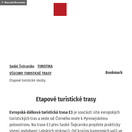
T
© Manuela Morawietz
o
CZ
Bookmark
Search
Menu
c
list
o
n
t
e
n
t
Saské Švýcarsko
TURISTIKA
Bookmark
VŠECHNY TURISTICKÉ TRASY
Etapové turistické stezky
Etapové turistické trasy
Evropská dálková turistická trasa E3
je součástí sítě evropských
turistických tras a vede od Černého moře k Pyrenejskému
poloostrovu. Na trase E3 přes Saské Švýcarsko projdete prakticky
všemi podobami Labských pískovců: Od krajiny kamenných valů ve