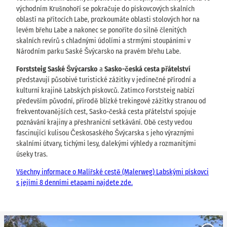
východním Krušnohoří se pokračuje do pískovcových skalních
oblastí na přítocích Labe, prozkoumáte oblasti stolových hor na
levém břehu Labe a nakonec se ponoříte do silně členitých
skalních revírů s chladnými údolími a strmými stoupáními v
Národním parku Saské Švýcarsko na pravém břehu Labe.
Forststeig Saské Švýcarsko
a
Sasko-česká cesta přátelství
představují působivé turistické zážitky v jedinečné přírodní a
kulturní krajině Labských pískovců. Zatímco Forststeig nabízí
především původní, přírodě blízké trekingové zážitky stranou od
frekventovanějších cest, Sasko-česká cesta přátelství spojuje
poznávání krajiny a přeshraniční setkávání. Obě cesty vedou
fascinující kulisou Českosaského Švýcarska s jeho výraznými
skalními útvary, tichými lesy, dalekými výhledy a rozmanitými
úseky tras.
Všechny informace o Malířské cestě (Malerweg) Labskými pískovci
s jejími 8 denními etapami najdete zde.
O