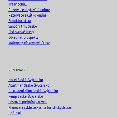
m
Trasy poblíž
Rezervace ubytování online
Rezervace zážitků online
Zimní turistika
Vánoční trhy Sasko
Pískovcové útesy
Objednat prospekty
Malerweg Pískovcové útesy
REZERVACE
Hotel Saské Švýcarsko
Apartmán Saské Švýcarsko
Rekreační dům Saské Švýcarsko
Kemp Saské Švýcarsko
Cestovní podmínky & VOP
Plánování cyklistických a turistických tras
Události