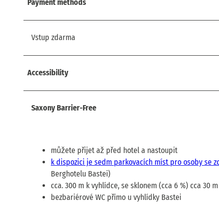
Payment methods
Vstup zdarma
Accessibility
Saxony Barrier-Free
můžete přijet až před hotel a nastoupit
k dispozici je sedm parkovacích míst pro osoby se 
Berghotelu Bastei)
cca. 300 m k vyhlídce, se sklonem (cca 6 %) cca 30 m
bezbariérové WC přímo u vyhlídky Bastei