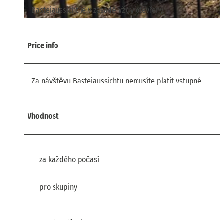
Basteiaussicht je v zásadě vždy otevřený.
© via
www.saechsische-schweiz.de
, Philipp Zieger |
CC-BY
Price info
Za návštěvu Basteiaussichtu nemusíte platit vstupné.
Vhodnost
za každého počasí
pro skupiny