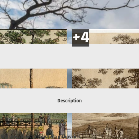
Description
hlídkových míst v Labských pískovcích.