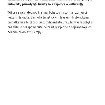
milovníky přírody 🍃, turisty 🥾 a zájemce o kulturu 🎭.
Těšte se na malebnou krajinu, bohatou historii a rozmanitá
kulturní lákadla. S mnoha turistickými trasami, historickými
památkami a blízkostí kulturního města Drážďany vám pobyt u
nás slibuje nezapomenutelné zážitky v jedné z nejúžasnějších
přírodních oblastí Evropy.