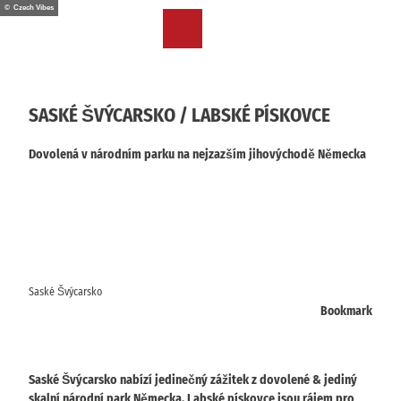
T
© Czech Vibes
o
CZ
Bookmark
Search
Menu
c
list
o
n
t
SASKÉ ŠVÝCARSKO / LABSKÉ PÍSKOVCE
e
n
Dovolená v národním parku na nejzazším jihovýchodě Německa
t
Saské Švýcarsko
Bookmark
Saské Švýcarsko nabízí jedinečný zážitek z dovolené & jediný
skalní národní park Německa. Labské pískovce jsou rájem pro