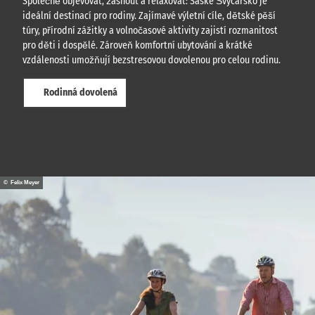
Společně objevovat, žasnout a relaxovat: Saské Švýcarsko je
ideální destinací pro rodiny. Zajímavé výletní cíle, dětské pěší
túry, přírodní zážitky a volnočasové aktivity zajistí rozmanitost
pro děti i dospělé. Zároveň komfortní ubytování a krátké
vzdálenosti umožňují bezstresovou dovolenou pro celou rodinu.
Rodinná dovolená
© Felix Meyer