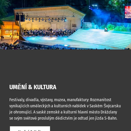
a
l
a
ž
v
a
i
s
M
✓
t
k
H
M
k
é
D
u
ů
Š
s
z
.
v
G
e
K
a
ý
m
a
c
o
m
a
b
n
r
i
o
s
l
h
k
o
d
o
a
UMĚNÍ & KULTURA
l
š
í
Festivaly, divadla, výstavy, muzea, manufaktury: Rozmanitost
h
vynikajících uměleckých a kulturních nabídek v Saském Švýcarsku
o
je ohromující. A saské zemské a kulturní hlavní město Drážďany
se svým světově proslulým dědictvím je odtud jen jízda S-Bahn.