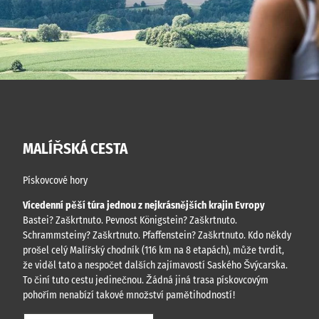
MALÍŘSKÁ CESTA
Pískovcové hory
Vícedenní pěší túra jednou z nejkrásnějších krajin Evropy
Bastei? Zaškrtnuto. Pevnost Königstein? Zaškrtnuto.
Schrammsteiny? Zaškrtnuto. Pfaffenstein? Zaškrtnuto. Kdo někdy
prošel celý Malířský chodník (116 km na 8 etapách), může tvrdit,
že viděl tato a nespočet dalších zajímavostí Saského Švýcarska.
To činí tuto cestu jedinečnou. Žádná jiná trasa pískovcovým
pohořím nenabízí takové množství pamětihodností!