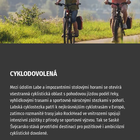
CYKLODOVOLENÁ
Mezi údolím Labe a impozantními stolovými horami se otevírá
všestranná cyklistická oblast s pohodovou jízdou podél řeky,
vyhlídkovými trasami a sportovně náročnými stezkami v pohoří.
Labská cyklostezka patří k nejkrásnějším cyklotrasám v Evropě,
zatímco rozmanité trasy jako RockHead ve vnitrozemí spojují
intenzivní zážitky z přírody se sportovní výzvou. Tak se Saské
Švýcarsko stává prvotřídní destinací pro požitkové i ambiciózní
cyklistické dovolené.