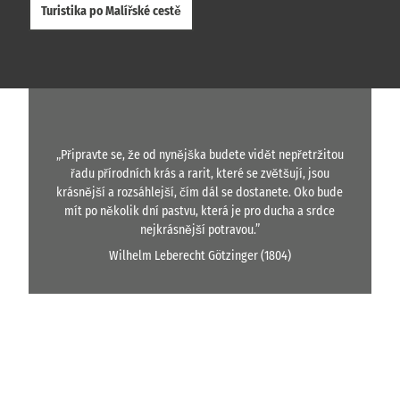
Turistika po Malířské cestě
„Připravte se, že od nynějška budete vidět nepřetržitou
řadu přírodních krás a rarit, které se zvětšují, jsou
krásnější a rozsáhlejší, čím dál se dostanete. Oko bude
mít po několik dní pastvu, která je pro ducha a srdce
nejkrásnější potravou.”
Wilhelm Leberecht Götzinger (1804)