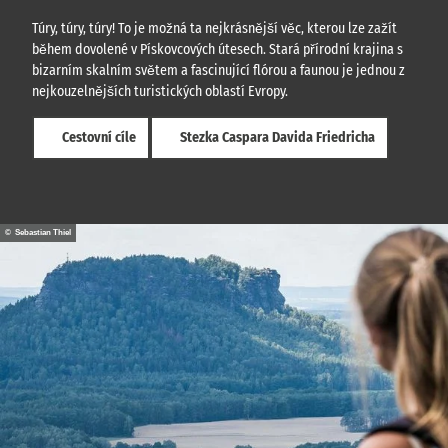
Túry, túry, túry! To je možná ta nejkrásnější věc, kterou lze zažít
během dovolené v Pískovcových útesech. Stará přírodní krajina s
bizarním skalním světem a fascinující flórou a faunou je jednou z
nejkouzelnějších turistických oblastí Evropy.
Cestovní cíle
Stezka Caspara Davida Friedricha
© Sebastian Thiel