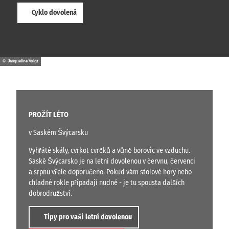
Cyklo dovolená
© Jacqueline Voigt
PROŽÍT LÉTO
v Saském Švýcarsku
Vyhřáté skály, cvrkot cvrčků a vůně borovic ve vzduchu.
Saské Švýcarsko je na letní dovolenou v červnu, červenci
a srpnu vřele doporučeno. Pokud vám stolové hory nebo
chladné rokle připadají nudné - je tu spousta dalších
dobrodružství.
Tipy pro vaši letní dovolenou