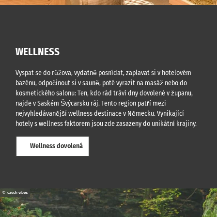
WELLNESS
Vyspat se do růžova, vydatně posnídat, zaplavat si v hotelovém
bazénu, odpočinout si v sauně, poté vyrazit na masáž nebo do
kosmetického salonu: Ten, kdo rád tráví dny dovolené v županu,
najde v Saském Švýcarsku ráj. Tento region patří mezi
nejvyhledávanější wellness destinace v Německu. Vynikající
hotely s wellness faktorem jsou zde zasazeny do unikátní krajiny.
Wellness dovolená
© czech vibes