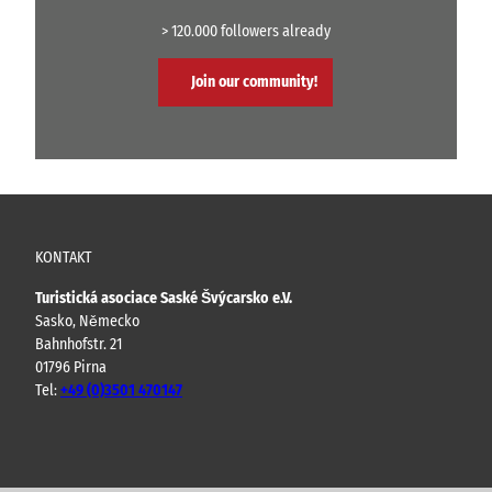
> 120.000 followers already
Join our community!
KONTAKT
Turistická asociace Saské Švýcarsko e.V.
Sasko, Německo
Bahnhofstr. 21
01796 Pirna
Tel:
+49 (0)3501 470147
Y
F
I
B
o
a
n
l