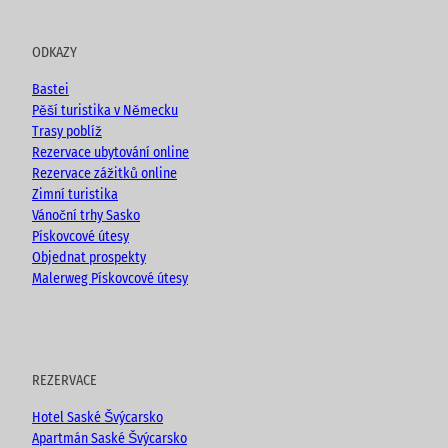
u
c
s
o
t
e
t
g
u
b
a
ODKAZY
b
o
g
e
o
r
Bastei
k
a
Pěší turistika v Německu
m
Trasy poblíž
Rezervace ubytování online
Rezervace zážitků online
Zimní turistika
Vánoční trhy Sasko
Pískovcové útesy
Objednat prospekty
Malerweg Pískovcové útesy
REZERVACE
Hotel Saské Švýcarsko
Apartmán Saské Švýcarsko