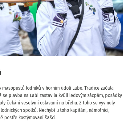
ů
s masopustů lodníků v horním údolí Labe. Tradice začala
yž se plavba na Labi zastavila kvůli ledovým zácpám, posádky
valy čekání veselými oslavami na břehu. Z toho se vyvinuly
lodnických spolků. Nechybí u toho kapitáni, námořníci,
ně pestře kostýmovaní šašci.