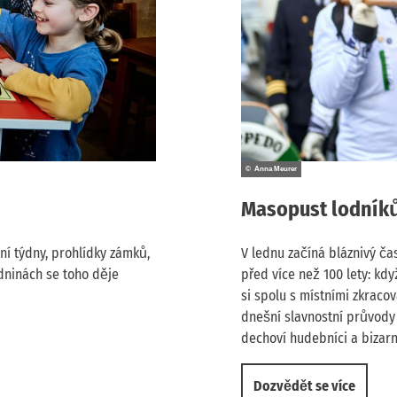
© Anna Meurer
Masopust lodník
í týdny, prohlídky zámků,
V lednu začíná bláznivý ča
dninách se toho děje
před více než 100 lety: kd
si spolu s místními zkraco
dnešní slavnostní průvody 
dechoví hudebníci a bizar
Dozvědět se více