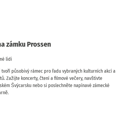
 na zámku Prossen
é lidi
tí tvoří působivý rámec pro řadu vybraných kulturních akcí a
 Zažijte koncerty, čtení a filmové večery, navštivte
aském Švýcarsku nebo si poslechněte napínavé zámecké
árně.