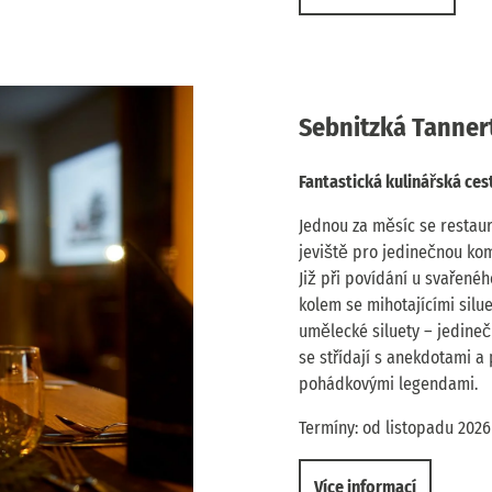
Sebnitzká Tanner
Fantastická kulinářská ce
Jednou za měsíc se restaur
jeviště pro jedinečnou kom
Již při povídání u svařen
kolem se mihotajícími sil
umělecké siluety – jedineč
se střídají s anekdotami a 
pohádkovými legendami.
Termíny: od listopadu 2026
Více informací