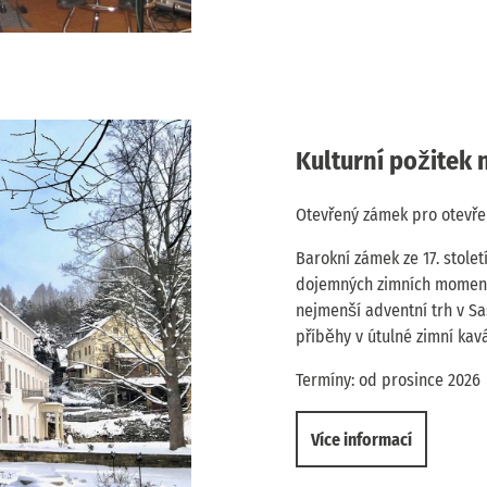
Kulturní požitek
Otevřený zámek pro otevřen
Barokní zámek ze 17. stole
dojemných zimních momentů.
nejmenší adventní trh v S
příběhy v útulné zimní kav
Termíny: od prosince 2026
Více informací