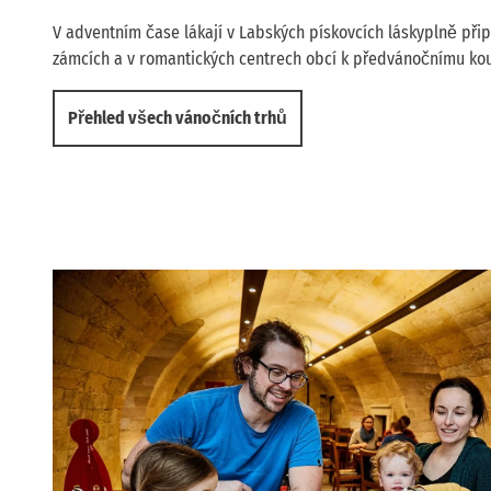
V adventním čase lákají v Labských pískovcích láskyplně při
zámcích a v romantických centrech obcí k předvánočnímu kouz
Přehled všech vánočních trhů