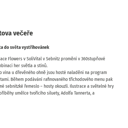
tova večeře
sta do světa vystřihovánek
ace Flowers v SoliVital v Sebnitz promění v 360stupňové
binaci her světla a stínů.
ého vína u dřevěného ohně jsou hosté naladěni na program
uetami. Během podávání rafinovaného tříchodového menu pak
né sebnitzké řemeslo – hosty okouzlí. Ilustrace a světelné hry
příběhy umělce tvořícího siluety, Adolfa Tannerta, a