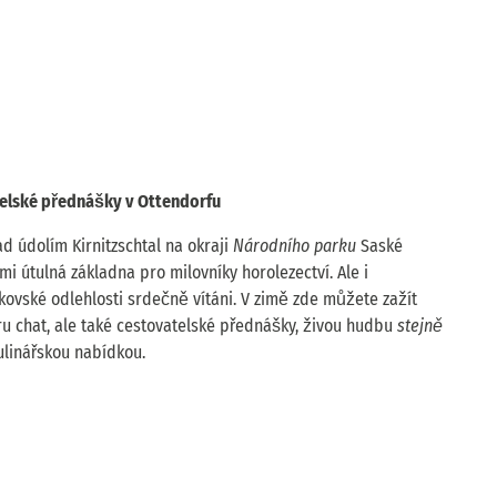
telské přednášky v Ottendorfu
d údolím Kirnitzschtal na okraji
Národního parku
Saské
mi útulná základna pro milovníky horolezectví. Ale i
nkovské odlehlosti srdečně vítáni. V zimě zde můžete zažít
u chat, ale také cestovatelské přednášky, živou hudbu
stejně
ulinářskou nabídkou.