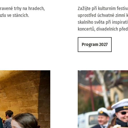
pravené trhy na hradech,
Zažijte při kulturním fest
lu ve stáncích.
uprostřed úchvatné zimní k
skalního světa při inspirat
koncertů, divadelních před
Program 2027