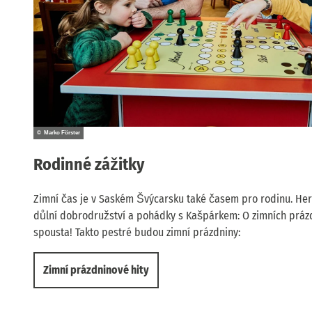
© Marko Förster
Rodinné zážitky
Zimní čas je v Saském Švýcarsku také časem pro rodinu. Hern
důlní dobrodružství a pohádky s Kašpárkem: O zimních práz
spousta! Takto pestré budou zimní prázdniny:
Zimní prázdninové hity