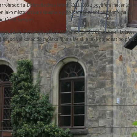
rrröhrsdorfu-Dittersbachu v letech 1831-1833 z pověření mecenáše 
n jako místo uctívání Goetha a jeho interiér zdobí nástěnné malby
Gottfried Semper.
irge, Saské Švýcarsko, oblast Stolpener Land a až do Horní Lužice.
© TVSSW, Yvonne Brückner |
CC-BY
ích od Velikonoc do začátku října a lze si je také objednat po předc