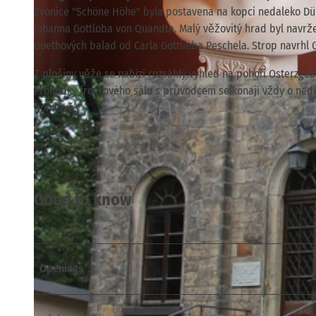
Zvonice "Schöne Höhe" byla postavena na kopci nedaleko Dü
Johanna Gottloba von Quandta. Malý věžovitý hrad byl navrže
Goethových balad od Carla Gottlieba Peschela. Strop navrhl 
Z plošiny věže se nabízí rozsáhlý výhled na pohoří Osterzgeb
© TVSSW, Yvonne Brückner |
CC-BY
Prohlídky freskového sálu s průvodcem se konají vždy o neděl
domluvě.
Good to know
Openings