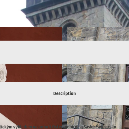
Description
tickým výhledem na pohoří Osterzgebirge a Saské Švýcarsko.