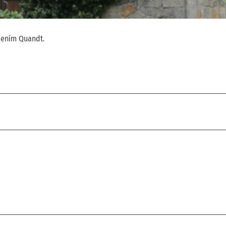
žením Quandt.