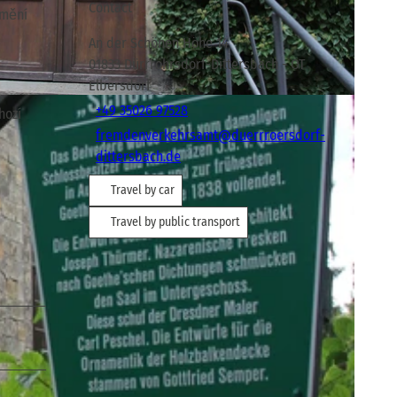
Contact
umění
An der Schönen Höhe 14
01833
Dürrröhrsdorf-Dittersbach
- OT
Elbersdorf
+49 35026 97528
hozí
fremdenverkehrsamt@duerrroersdorf-
dittersbach.de
Travel by car
Travel by public transport