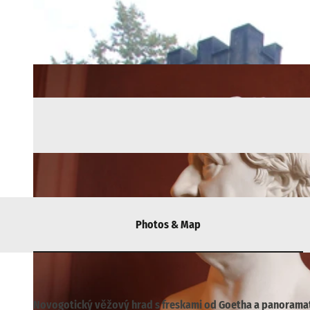
Photos & Map
Novogotický věžový hrad s freskami od Goetha a panorama