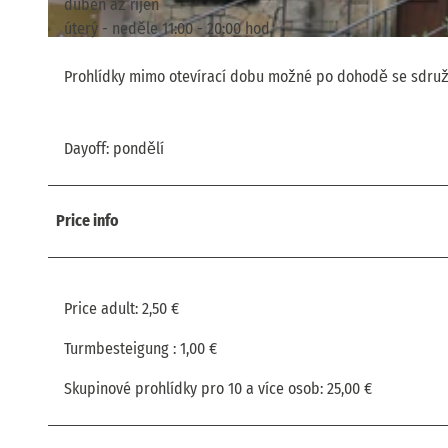
duben až říjen
úterý - neděle 11:00 - 20:00 hod.
© TVSSW, Yvonne Brückner |
CC-BY
Prohlídky mimo otevírací dobu možné po dohodě se sdru
Dayoff: pondělí
Price info
Price adult: 2,50 €
Turmbesteigung : 1,00 €
Skupinové prohlídky pro 10 a více osob: 25,00 €