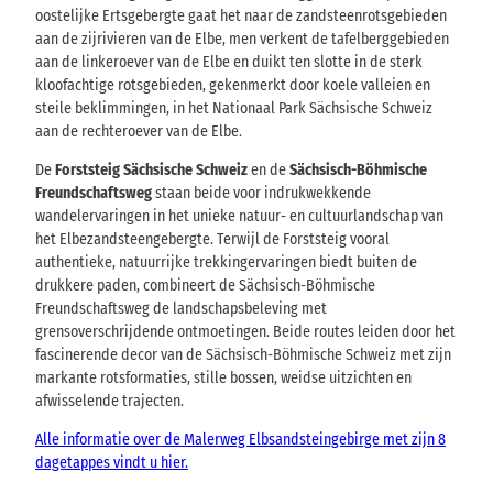
oostelijke Ertsgebergte gaat het naar de zandsteenrotsgebieden
aan de zijrivieren van de Elbe, men verkent de tafelberggebieden
aan de linkeroever van de Elbe en duikt ten slotte in de sterk
kloofachtige rotsgebieden, gekenmerkt door koele valleien en
steile beklimmingen, in het Nationaal Park Sächsische Schweiz
aan de rechteroever van de Elbe.
De
Forststeig Sächsische Schweiz
en de
Sächsisch-Böhmische
Freundschaftsweg
staan beide voor indrukwekkende
wandelervaringen in het unieke natuur- en cultuurlandschap van
het Elbezandsteengebergte. Terwijl de Forststeig vooral
authentieke, natuurrijke trekkingervaringen biedt buiten de
drukkere paden, combineert de Sächsisch-Böhmische
Freundschaftsweg de landschapsbeleving met
grensoverschrijdende ontmoetingen. Beide routes leiden door het
fascinerende decor van de Sächsisch-Böhmische Schweiz met zijn
markante rotsformaties, stille bossen, weidse uitzichten en
afwisselende trajecten.
Alle informatie over de Malerweg Elbsandsteingebirge met zijn 8
dagetappes vindt u hier.