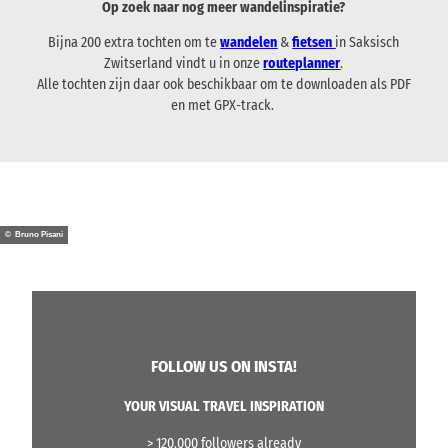
Z
n
Op zoek naar nog meer wandelinspiratie?
p
n
e
w
'
p
d
i
Bijna 200 extra tochten om te
wandelen
&
fietsen
in Saksisch
i
o
e
s
n
Zwitserland vindt u in onze
routeplanner
.
t
p
5
c
n
Alle tochten zijn daar ook beschikbaar om te downloaden als PDF
s
e
:
h
a
en met GPX-track.
e
n
V
a
a
r
e
a
p
r
l
n
n
s
H
a
H
p
o
n
o
a
h
d
h
d
n
-
© Bruno Pisani
n
S
s
E
s
a
t
t
t
k
e
a
e
s
i
p
i
i
n
p
n
s
'
e
FOLLOW US ON INSTA!
n
c
o
6
a
h
p
:
YOUR VISUAL TRAVEL INSPIRATION
a
-
e
V
r
B
n
> 120.000 followers already
a