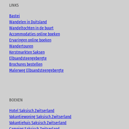
n
u
b
a
l
LINKS
e
b
o
g
k
n
e
o
r
a
Bastei
k
a
'
Wandelen in Duitsland
m
o
Wandeltochten in de buurt
p
Accommodaties online boeken
e
Ervaringen online boeken
n
Wandertouren
e
Kerstmarkten Saksen
n
Elbsandsteengebergte
Brochures bestellen
Malerweg Elbsandsteengebergte
BOEKEN
Hotel Saksisch Zwitserland
Vakantiewoning Saksisch Zwitserland
Vakantiehuis Saksisch Zwitserland
Camping Saksisch Zwitserland