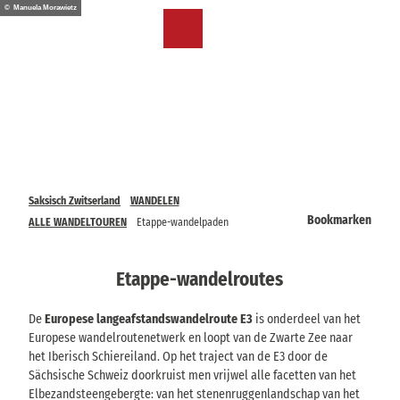
T
© Manuela Morawietz
o
NL
Bookmark
Zoeken
Menu
c
lijst
o
n
t
e
n
t
Saksisch Zwitserland
WANDELEN
Bookmarken
ALLE WANDELTOUREN
Etappe-wandelpaden
Etappe-wandelroutes
De
Europese langeafstandswandelroute E3
is onderdeel van het
Europese wandelroutenetwerk en loopt van de Zwarte Zee naar
het Iberisch Schiereiland. Op het traject van de E3 door de
Sächsische Schweiz doorkruist men vrijwel alle facetten van het
Elbezandsteengebergte: van het stenenruggenlandschap van het