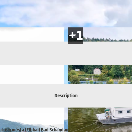
Description
ntrem města (Elbkai) Bad Schandau