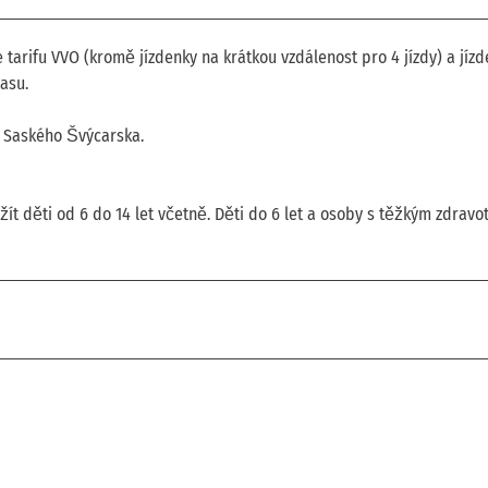
tarifu VVO (kromě jízdenky na krátkou vzdálenost pro 4 jízdy) a jíz
asu.
ty Saského Švýcarska.
ít děti od 6 do 14 let včetně. Děti do 6 let a osoby s těžkým zdravo