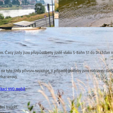
© via
www.saechsische-schweiz.de
, Florian Trykowski |
m. Časy jízdy jsou přizpůsobeny jízdě vlaku S-Bahn S1 do Drážďan 
na tyto jízdy přívozu navazuje. V případě potřeby jsou nabízeny dalš
zbariérový.
ikaci VVO mobil
.
bní trajekt.