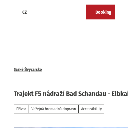
T
o
CZ
Booking
Calendar
Bookmark
Search
Menu
c
list
o
n
t
e
n
t
Saské Švýcarsko
Trajekt F5 nádraží Bad Schandau - Elbkai
Přívoz
Veřejná hromadná doprava
Accessibility