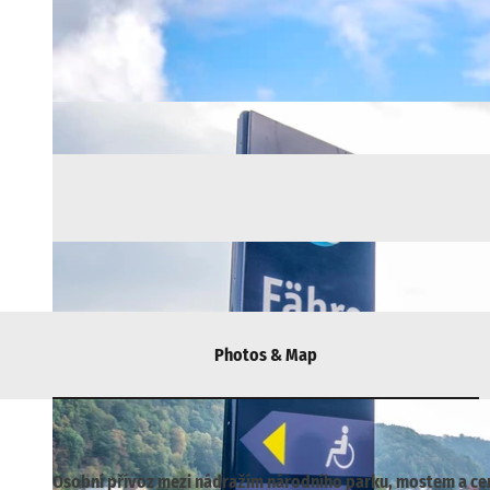
Photos & Map
Osobní přívoz mezi nádražím národního parku, mostem a ce