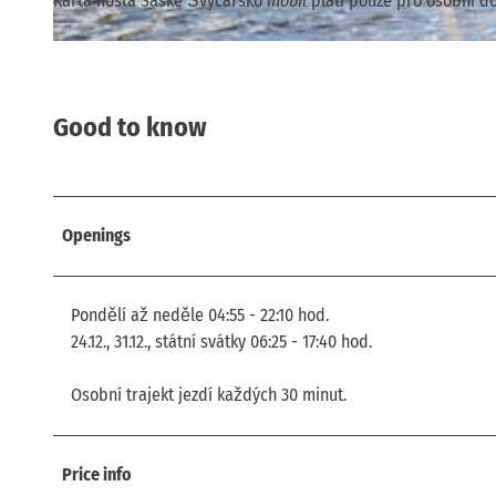
Karta hosta Saské Švýcarsko
mobil
platí pouze pro osobní d
© via
www.saechsische-schweiz.de
, Florian Trykowski |
CC-BY-SA
Good to know
Openings
Pondělí až neděle 04:55 - 22:10 hod.
24.12., 31.12., státní svátky 06:25 - 17:40 hod.
Osobní trajekt jezdí každých 30 minut.
Price info