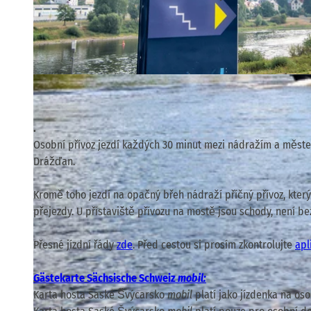
© via
www.saechsische-schweiz.de
, Florian Trykowski |
CC-BY-SA
.
Osobní přívoz jezdí každých 30 minut mezi nádražím a měste
Drážďan.
Kromě toho jezdí na opačný břeh nádraží příčný přívoz, který 
přejezdy. U přístaviště přívozu na mostě jsou schody, není be
Přesné jízdní řády
zde
. Před cestou si prosím zkontrolujte
apl
Gästekarte Sächsische Schweiz
mobil:
Karta hosta Saské Švýcarsko
mobil
platí jako jízdenka na oso