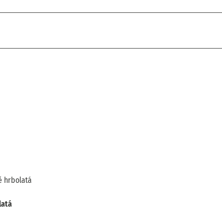
ě hrbolatá
latá