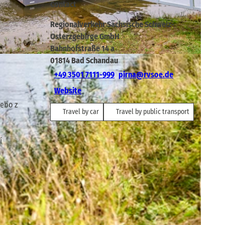
Contact
Regionalverkehr Sächsische Schweiz-
Osterzgebirge GmbH
Bahnhofstraße 14 a
CC-BY-SA
01814
Bad Schandau
+49 3501 7111-999
pirna@rvsoe.de
Website
nebo z
Travel by car
Travel by public transport
í