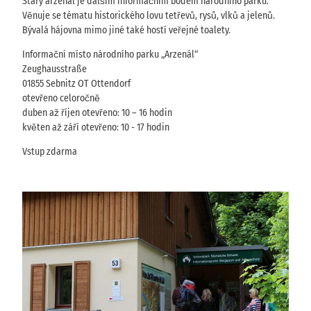
Starý arzenál je dalším informačním bodem národního parku.
Věnuje se tématu historického lovu tetřevů, rysů, vlků a jelenů.
Bývalá hájovna mimo jiné také hostí veřejné toalety.
Informační místo národního parku „Arzenál“
Zeughausstraße
01855 Sebnitz OT Ottendorf
otevřeno celoročně
duben až říjen otevřeno: 10 – 16 hodin
květen až září otevřeno: 10 - 17 hodin
Vstup zdarma