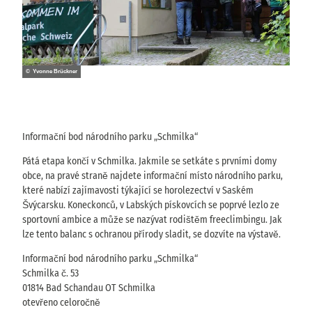
© Yvonne Brückner
Informační bod národního parku „Schmilka“
Pátá etapa končí v Schmilka. Jakmile se setkáte s prvními domy
obce, na pravé straně najdete informační místo národního parku,
které nabízí zajímavosti týkající se horolezectví v Saském
Švýcarsku. Koneckonců, v Labských pískovcích se poprvé lezlo ze
sportovní ambice a může se nazývat rodištěm freeclimbingu. Jak
lze tento balanc s ochranou přírody sladit, se dozvíte na výstavě.
Informační bod národního parku „Schmilka“
Schmilka č. 53
01814 Bad Schandau OT Schmilka
otevřeno celoročně