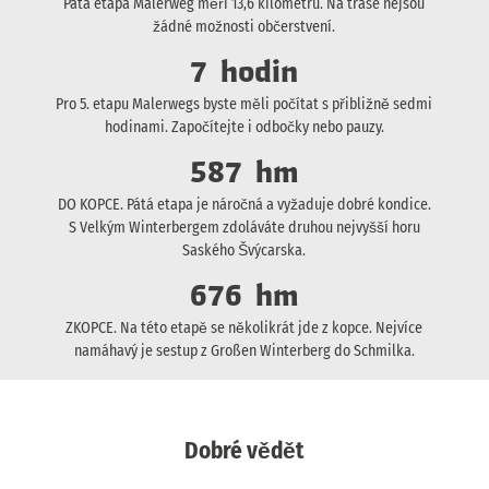
Pátá etapa Malerweg měří 13,6 kilometru. Na trase nejsou
žádné možnosti občerstvení.
7
hodin
Pro 5. etapu Malerwegs byste měli počítat s přibližně sedmi
hodinami. Započítejte i odbočky nebo pauzy.
587
hm
DO KOPCE. Pátá etapa je náročná a vyžaduje dobré kondice.
S Velkým Winterbergem zdoláváte druhou nejvyšší horu
Saského Švýcarska.
676
hm
ZKOPCE. Na této etapě se několikrát jde z kopce. Nejvíce
namáhavý je sestup z Großen Winterberg do Schmilka.
Dobré vědět