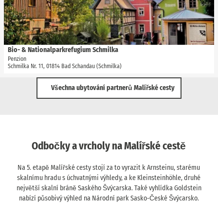
favour
t
r
d
t
ä
e
e
u
t
'
t
a
e
i
Bio- & Nationalparkrefugium Schmilka
Madlen Rogge |
CC-BY-SA
r
l
Penzion
b
Schmilka Nr. 11, 01814 Bad Schandau (Schmilka)
p
a
a
u
Všechna ubytování partnerů Malířské cesty
g
d
e
e
'
-
B
P
i
e
o
Odbočky a vrcholy na Malířské cestě
n
-
s
&
Na 5. etapě Malířské cesty stojí za to vyrazit k Arnsteinu, starému
i
N
skalnímu hradu s úchvatnými výhledy, a ke Kleinsteinhöhle, druhé
o
a
největší skalní bráně Saského Švýcarska. Také vyhlídka Goldstein
n
t
nabízí působivý výhled na Národní park Sasko-České Švýcarsko.
&
i
G
o