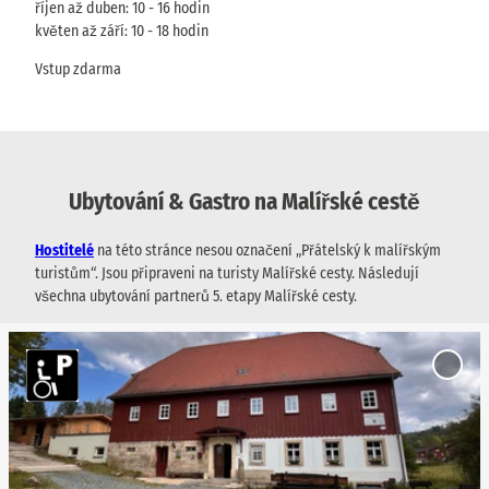
říjen až duben: 10 - 16 hodin
květen až září: 10 - 18 hodin
Vstup zdarma
Ubytování & Gastro na Malířské cestě
Hostitelé
na této stránce nesou označení „Přátelský k malířským
turistům“. Jsou připraveni na turisty Malířské cesty. Následují
všechna ubytování partnerů 5. etapy Malířské cesty.
O
p
Add
e
'Saups
Hütte'
n
favour
d
e
t