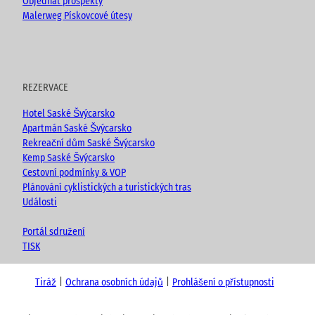
Objednat prospekty
Malerweg Pískovcové útesy
REZERVACE
Hotel Saské Švýcarsko
Apartmán Saské Švýcarsko
Rekreační dům Saské Švýcarsko
Kemp Saské Švýcarsko
Cestovní podmínky & VOP
Plánování cyklistických a turistických tras
Události
Portál sdružení
TISK
Tiráž
Ochrana osobních údajů
Prohlášení o přístupnosti