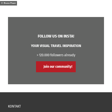
u
© Bruno Pisani
u
b
a
š
t
u
FOLLOW US ON INSTA!
YOUR VISUAL TRAVEL INSPIRATION
> 120.000 followers already
Join our community!
KONTAKT