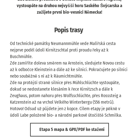
vystoupáte na druhou nejvyšší horu Saského Švýcarska a
zažijete první bio-vesnici Německa!
Popis trasy
Od technické památky Neumannmühle vede Malířská cesta
nejprve podél údolí Kirnitzschtal proti proudu řeky až k
Buschmühle.
Zde zamíříte doleva směrem na Arnstein, sledujete Novou cestu
až k odbočce Kleinstein a dále až ke silnici. Pokračujete po silnici
nebo souběžně s ní až k Räumichtmühle.
Zde na protější straně silnice přes Mühlschlüchte vystoupáte,
dokud se nedostanete klesáním k řece Kirnitzsch a dále k
Zeughaus, potom nahoru přes Wolfsschlüchte, přes Rosssteig a
Katzenstein až na vrchol Velkého Winterbergu (556 metrů).
Hotovo! Odsud už půjdete jen z kopce. Cílem etapy je pěkně v
údolí Labe položené bio- a národní parkové útočiště Schmilka.
Etapa 5 mapa & GPX/PDF ke stažení