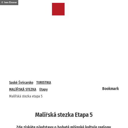
T
© Iven Eissner
o
CZ
Bookmark
Search
Menu
c
list
o
n
t
e
n
t
Saské Švýcarsko
TURISTIKA
Bookmark
MALÍŘSKÁ STEZKA
Etapy
Malířská stezka etapa 5
Malířská stezka Etapa 5
Zde získáte představu o bohaté mlýnské kultuře regionu,