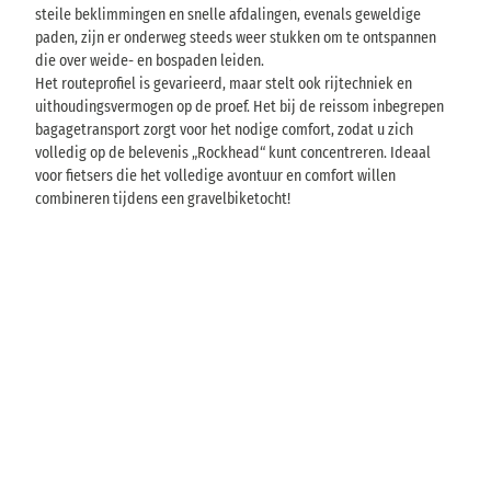
E
7
steile beklimmingen en snelle afdalingen, evenals geweldige
n
3
l
paden, zijn er onderweg steeds weer stukken om te ontspannen
a
9
b
die over weide- en bospaden leiden.
a
€
e
Het routeprofiel is gevarieerd, maar stelt ook rijtechniek en
r
p
r
e
uithoudingsvermogen op de proef. Het bij de reissom inbegrepen
P
a
r
bagagetransport zorgt voor het nodige comfort, zodat u zich
r
d
p
volledig op de belevenis „Rockhead“ kunt concentreren. Ideaal
a
e
w
voor fietsers die het volledige avontuur en comfort willen
a
r
e
combineren tijdens een gravelbiketocht!
g
s
g
o
v
o
a
n
n
P
r
a
a
g
n
a
a