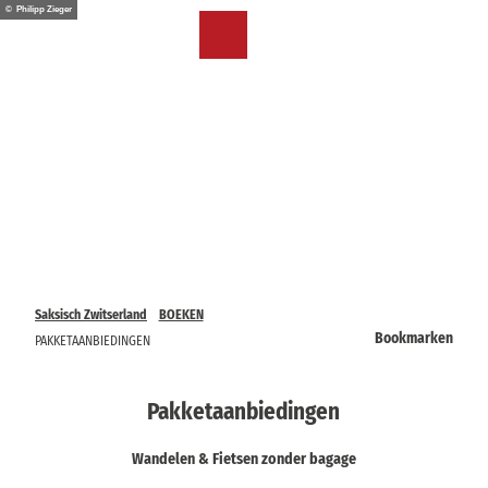
T
© Philipp Zieger
o
NL
Bookmark
Zoeken
Menu
c
lijst
o
n
t
e
n
t
Saksisch Zwitserland
BOEKEN
Bookmarken
PAKKETAANBIEDINGEN
Pakketaanbiedingen
Wandelen & Fietsen zonder bagage