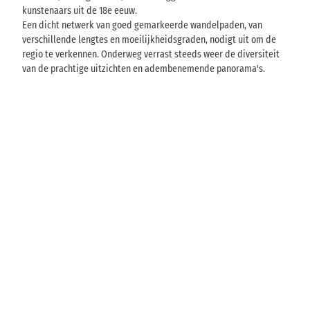
l
kunstenaars uit de 18e eeuw.
i
4
a
9
Een dicht netwerk van goed gemarkeerde wandelpaden, van
s
n
9
verschillende lengtes en moeilijkheidsgraden, nodigt uit om de
S
d
€
regio te verkennen. Onderweg verrast steeds weer de diversiteit
a
p
van de prachtige uitzichten en adembenemende panorama's.
k
e
s
r
i
p
e
s
r
c
s
h
o
Z
o
w
n
i
t
s
e
r
l
a
D
n
e
d