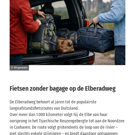
s
p
a
d
© KI-generiert
Fietsen zonder bagage op de Elberadweg
De Elberadweg behoort al jaren tot de populairste
langeafstandsfietsroutes van Duitsland.
Over meer dan 1.000 kilometer volgt hij de Elbe van haar
oorsprong in het Tsjechische Reuzengebergte tot aan de Noordzee
in Cuxhaven. De route volgt grotendeels de loop van de rivier –
met slechts enkele stijgingen – en biedt daardoor ontspannen