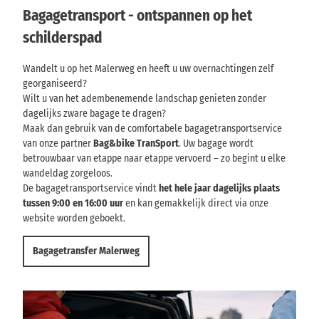
€
g
Bagagetransport - ontspannen op het
a
n
p
s
*
e
n
schilderspad
h
v
r
d
a
e
p
e
n
e
t
Wandelt u op het Malerweg en heeft u uw overnachtingen zelf
l
a
r
s
georganiseerd?
i
f
s
c
Wilt u van het adembenemende landschap genieten zonder
n
9
o
h
dagelijks zware bagage te dragen?
2
o
g
i
5
Maak dan gebruik van de comfortabele bagagetransportservice
n
o
€
l
van onze partner
Bag&bike TranSport
. Uw bagage wordt
p
p
d
betrouwbaar van etappe naar etappe vervoerd – zo begint u elke
h
e
e
wandeldag zorgeloos.
e
r
r
De bagagetransportservice vindt
het hele jaar dagelijks plaats
t
p
s
tussen 9:00 en 16:00 uur
en kan gemakkelijk direct via onze
e
s
p
r
website worden geboekt.
c
s
a
h
o
d
Bagagetransfer Malerweg
i
o
l
n
d
e
r