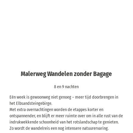
p
0
r
a
€
e
d
p
n
e
S
o
r
t
p
p
e
6
e
d
n
r
r
e
a
s
r
M
c
o
e
© Phi
a
Organisator:
h
o
lipp Z
i
ieger
AugustusTours
t
l
n
s
e
e
Malerweg Wandelen zonder Bagage
v
n
r
*
a
w
v
n
8 en 9 nachten
e
a
a
g
n
Eén week is gewoonweg niet genoeg – meer tijd doorbrengen in
f
a
het Elbsandsteingebirge.
B
f
Met extra overnachtingen worden de etappes korter en
a
6
9
ontspannender, en blijft er meer ruimte over om in alle rust van de
d
9
indrukwekkende schoonheid van het rotslandschap te genieten.
S
€
Zo wordt de wandelreis een nog intensere natuurervaring.
c
p