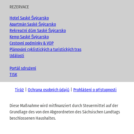
REZERVACE
Hotel Saské Švýcarsko
Apartmán Saské Švýcarsko
Rekreační dům Saské Švýcarsko
Kemp Saské Švýcarsko
Cestovní podmínky & VOP
Plánování cyklistických a turistických tras
Události
Portál sdružení
TISK
Tiráž
Ochrana osobních údajů
Prohlášení o přístupnosti
Diese Maßnahme wird mitfinanziert durch Steuermittel auf der
Grundlage des von den Abgeordneten des Sächsischen Landtags
beschlossenen Haushaltes.