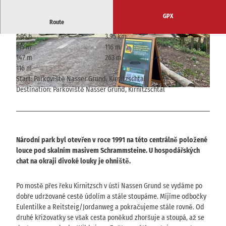
GPX
Route
1:05 h
3.95 km
© Veit Riffer, Tourismusverband Sächsische Sc
© Veit Riffer, Tourismusverband Sächsische Sc
115 m
116 m
hweiz
hweiz
147 m
263 m
116 m
Start: Parkoviště Nasser Grund, Kirnitzschtal
Destination: Parkoviště Nasser Grund, Kirnitzschtal
© Veit Riffer, Tourismusverband Sächsische Schweiz
Národní park byl otevřen v roce 1991 na této centrálně položené
louce pod skalním masivem Schrammsteine. U hospodářských
chat na okraji divoké louky je ohniště.
Po mostě přes řeku Kirnitzsch v ústí Nassen Grund se vydáme po
dobře udržované cestě údolím a stále stoupáme. Míjíme odbočky
Eulentilke a Reitsteig/Jordanweg a pokračujeme stále rovně. Od
druhé křižovatky se však cesta poněkud zhoršuje a stoupá, až se