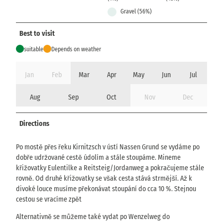
Gravel (56%)
Best to visit
suitable
Depends on weather
Jan
Feb
Mar
Apr
May
Jun
Jul
Aug
Sep
Oct
Nov
Dec
Directions
Po mostě přes řeku Kirnitzsch v ústí Nassen Grund se vydáme po
dobře udržované cestě údolím a stále stoupáme. Mineme
křižovatky Eulentilke a Reitsteig/Jordanweg a pokračujeme stále
rovně. Od druhé křižovatky se však cesta stává strmější. Až k
divoké louce musíme překonávat stoupání do cca 10 %. Stejnou
cestou se vracíme zpět
Alternativně se můžeme také vydat po Wenzelweg do