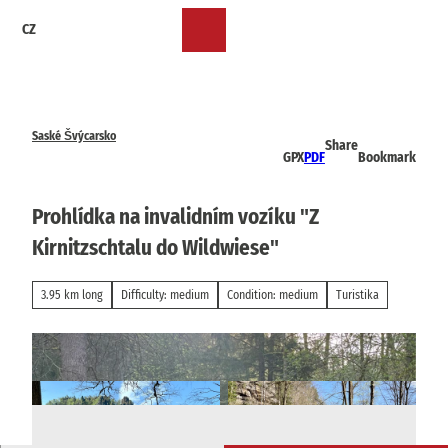
T
CZ
o
Bookmark
Search
Menu
c
list
o
n
t
e
Saské Švýcarsko
Share
n
GPX
PDF
Bookmark
t
Prohlídka na invalidním vozíku "Z
Kirnitzschtalu do Wildwiese"
3.95 km long
Difficulty: medium
Condition: medium
Turistika