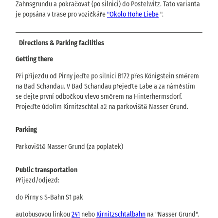
Zahnsgrundu a pokračovat (po silnici) do Postelwitz. Tato varianta
je popsána v trase pro vozíčkáře
"Okolo Hohe Liebe
".
Directions & Parking facilities
Getting there
Při příjezdu od Pirny jeďte po silnici B172 přes Königstein směrem
na Bad Schandau. V Bad Schandau přejeďte Labe a za náměstím
se dejte první odbočkou vlevo směrem na Hinterhermsdorf.
Projeďte údolím Kirnitzschtal až na parkoviště Nasser Grund.
Parking
Parkoviště Nasser Grund (za poplatek)
Public transportation
Příjezd/odjezd:
do Pirny s S-Bahn S1 pak
autobusovou linkou
241
nebo
Kirnitzschtalbahn
na "Nasser Grund".