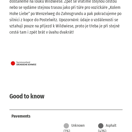
dostaneme na louku Wildwiese. Zpět se vrátíme stejnou cestou
nebo se vydáme stejnou trasou jako při túře pro vozíčkáře „Kolem
Hohe Liebe“ po Wenzelweg do Zahnsgrundu a pak pokračujeme po
silnici z kopce do Postelwitz. Upozornění: údaje o vzdálenosti se
vztahují pouze na příjezd k Wildwiese, proto je třeba je při stejné
cestě tam i zpět brát v úvahu dvakrát!
Good to know
Pavements
Unknown
Asphalt
(1%)
(43%)