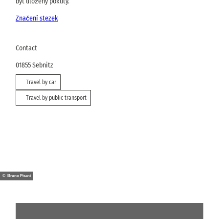
být uloženy pokuty.
Značení stezek
Contact
01855
Sebnitz
Travel by car
Travel by public transport
© Bruno Pisani