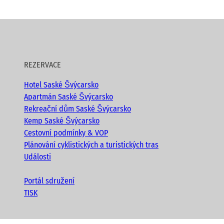
REZERVACE
Hotel Saské Švýcarsko
Apartmán Saské Švýcarsko
Rekreační dům Saské Švýcarsko
Kemp Saské Švýcarsko
Cestovní podmínky & VOP
Plánování cyklistických a turistických tras
Události
Portál sdružení
TISK