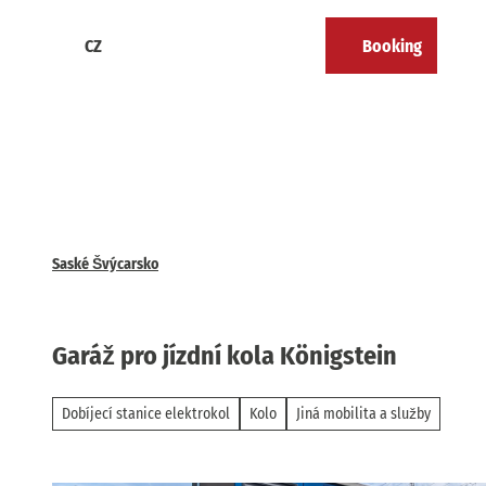
T
o
CZ
Booking
Calendar
Bookmark
Search
Menu
c
list
o
n
t
e
n
t
Saské Švýcarsko
Garáž pro jízdní kola Königstein
Dobíjecí stanice elektrokol
Kolo
Jiná mobilita a služby