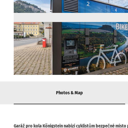
© via
www.saechsische-schweiz.de
, Heike Grunow |
CC-BY
Photos & Map
Garáž pro kola Königstein nabízí cyklistům bezpečné místo