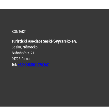
KONTAKT
Turistická asociace Saské Švýcarsko e.V.
Sasko, Německo
Bahnhofstr. 21
01796 Pirna
Tel:
+49 (0)3501 470147
Y
F
I
B
o
a
n
l
u
c
s
o
t
e
t
g
u
b
a
b
o
g