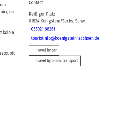
Contact
ein.
nicí, na
Reißiger Platz
01824
Königstein/Sächs. Schw.
035021 68261
t kolo a
touristinfo@koenigstein-sachsen.de
Travel by car
estoupit
Travel by public transport