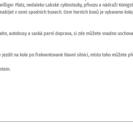
ißiger Platz, nedaleko Labské cyklostezky, přívozu a nádraží Königst
e nabíjet v osmi spodních boxech. Osm horních boxů je vybaveno kolej
Bahn, autobusy a saská parní doprava, si zde můžete snadno uschova
jezdit na kole po frekventované hlavní silnici, místo toho můžete př
stein.