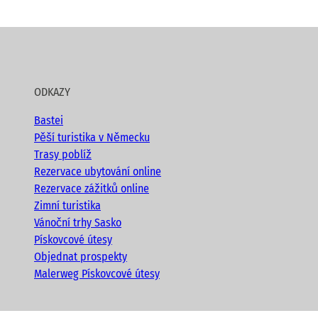
ODKAZY
Bastei
Pěší turistika v Německu
Trasy poblíž
Rezervace ubytování online
Rezervace zážitků online
Zimní turistika
Vánoční trhy Sasko
Pískovcové útesy
Objednat prospekty
Malerweg Pískovcové útesy