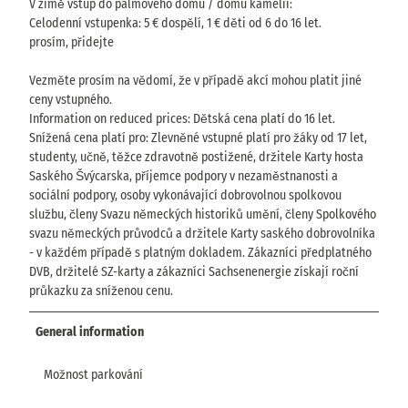
V zimě vstup do palmového domu / domu kamélií:
Celodenní vstupenka: 5 € dospělí, 1 € děti od 6 do 16 let.
prosím, přidejte
Vezměte prosím na vědomí, že v případě akcí mohou platit jiné
ceny vstupného.
Information on reduced prices: Dětská cena platí do 16 let.
Snížená cena platí pro: Zlevněné vstupné platí pro žáky od 17 let,
studenty, učně, těžce zdravotně postižené, držitele Karty hosta
Saského Švýcarska, příjemce podpory v nezaměstnanosti a
sociální podpory, osoby vykonávající dobrovolnou spolkovou
službu, členy Svazu německých historiků umění, členy Spolkového
svazu německých průvodců a držitele Karty saského dobrovolníka
- v každém případě s platným dokladem. Zákazníci předplatného
DVB, držitelé SZ-karty a zákazníci Sachsenenergie získají roční
průkazku za sníženou cenu.
General information
Možnost parkování