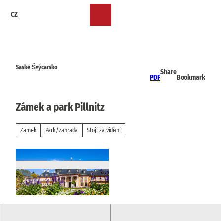
T
CZ
o
Bookmark
Search
Menu
c
list
o
n
t
e
Saské Švýcarsko
Share
n
PDF
Bookmark
t
Zámek a park Pillnitz
Zámek
Park/zahrada
Stojí za vidění
© via
www.saechsische-schweiz.de
, Sylvio Dittri
ch |
CC-BY-SA