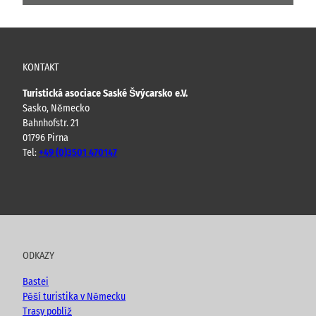
KONTAKT
Turistická asociace Saské Švýcarsko e.V.
Sasko, Německo
Bahnhofstr. 21
01796 Pirna
Tel:
+49 (0)3501 470147
Y
F
I
B
o
a
n
l
u
c
s
o
t
e
t
g
u
b
a
ODKAZY
b
o
g
e
o
r
Bastei
k
a
Pěší turistika v Německu
m
Trasy poblíž