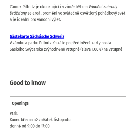
Zámek Pillnitz je okouzlující i v zimě: během
Vánoční zahrady
Drážďany
se areál promění ve svátečně osvětlený pohádkový svět
a je ideální pro vánoční výlet.
Gästekarte Sächsische Schweiz
V zámku a parku Pillnitz získáte po předložení karty hosta
Saského Švýcarska zvýhodněné vstupné (sleva 1,00 €)
na vstupné
.
Good to know
Openings
Park:
Konec března až začátek listopadu
denně od 9:00 do 17:00