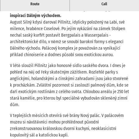
Zámek a park Pillnitz: od exotického herního paláce k letnímu
Route
Call
sídlu - barokní paláce, botanické skleníky a umělecký park s
inspirací Dálným východem.
August Silný kdysi daroval Pillnitz, idylicky položený na Labi, své
milence, hraběnce Coselové. Po jejím vykázání na zámek Stolpen
nechal saský kurfiřt postavit Bergpalais a Wasserpalais -
architektonické dílo, v němž se snoubí barokní formy s elegancí
Dálného východu. Palácový komplex je považován za vynikající
příklad chinoiserie a dodnes působí svou exotickou aurou.
V létě sloužil Pillnitz jako honosné sídlo saského dvora. I dnes je
pohled na něj od řeky skutečným zážitkem. Rozlehlé parky s
anglickými, holandskými a čínskými zahradami jsou jako stvořené
k procházkám. Zvláštní pozornost si zaslouží palmový dům, kde se
daří exotickým rostlinám z celého světa. Chloubou areálu je 250 let
stará kamélie, pro kterou byl speciálně vybudován skleněný zimní
dům.
V teplejších měsících otevírá své brány Nový palác. V palácovém
muzeu si návštěvníci mohou prohlédnout původní
zrekonstruovanou královskou dvorní kuchyni, neoklasicistní
kopulovitý sál a katolickou kapli.