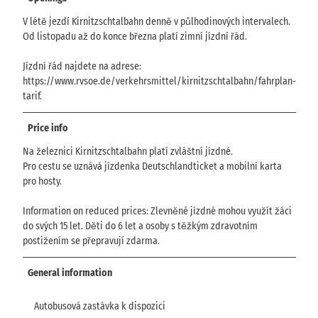
V létě jezdí Kirnitzschtalbahn denně v půlhodinových intervalech.
Od listopadu až do konce března platí zimní jízdní řád.
Jízdní řád najdete na adrese:
https://www.rvsoe.de/verkehrsmittel/kirnitzschtalbahn/fahrplan-
tarif.
Price info
Na železnici Kirnitzschtalbahn platí zvláštní jízdné.
Pro cestu se uznává jízdenka Deutschlandticket a mobilní karta
pro hosty.
Information on reduced prices: Zlevněné jízdné mohou využít žáci
do svých 15 let. Děti do 6 let a osoby s těžkým zdravotním
postižením se přepravují zdarma.
General information
Autobusová zastávka k dispozici