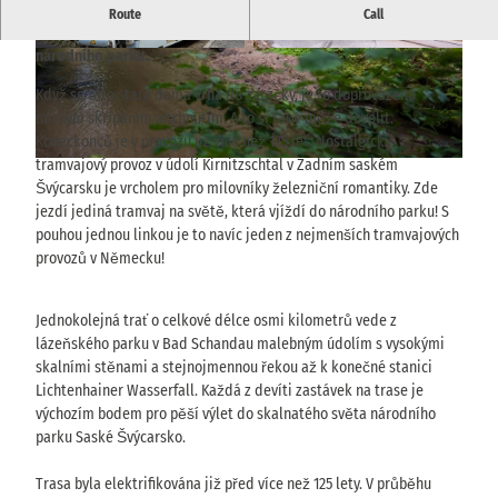
Historická železnice Kirnitzschtal spojuje od roku 1898 na 8 km
Route
Call
Bad Schandau s vodopádem Lichtenhain a vede středem
národního parku.
.
© via
www.saechsische-schweiz.de
, Marko Förs
© TVSSW, Florian Trykowski |
CC-BY
ter |
CC-BY
Když se tato stará dáma vrhá do zatáčky, je to doprovázeno
mírným skřípáním a trhnutím. A to si také může dovolit.
Koneckonců je v provozu už více než 125 let. Nostalgický
tramvajový provoz v údolí Kirnitzschtal v Zadním saském
© via
www.saechsische-schweiz.de
, Philipp Zieger |
CC-BY
Švýcarsku je vrcholem pro milovníky železniční romantiky. Zde
jezdí jediná tramvaj na světě, která vjíždí do národního parku! S
pouhou jednou linkou je to navíc jeden z nejmenších tramvajových
provozů v Německu!
Jednokolejná trať o celkové délce osmi kilometrů vede z
lázeňského parku v Bad Schandau malebným údolím s vysokými
skalními stěnami a stejnojmennou řekou až k konečné stanici
Lichtenhainer Wasserfall. Každá z devíti zastávek na trase je
výchozím bodem pro pěší výlet do skalnatého světa národního
parku Saské Švýcarsko.
Trasa byla elektrifikována již před více než 125 lety. V průběhu