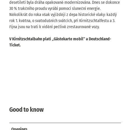
desetiletí byla dráha opakovaně modernizována. Dnes se dokonce
30 % trakčního proudu vyrábí pomocí sluneční energie.
Několikrát do roka však vyjíždějí z depa historické vlaky: každý
rok 1. května, o svatodušních svátcích, při Kirnitzschtalfestu a 3.
října jsou na trati k vidění pečlivě zrestaurované vozy.
V Kirnitzschtalbahn platí „Gästekarte mobil“ a Deutschland-
Ticket.
Good to know
Openings