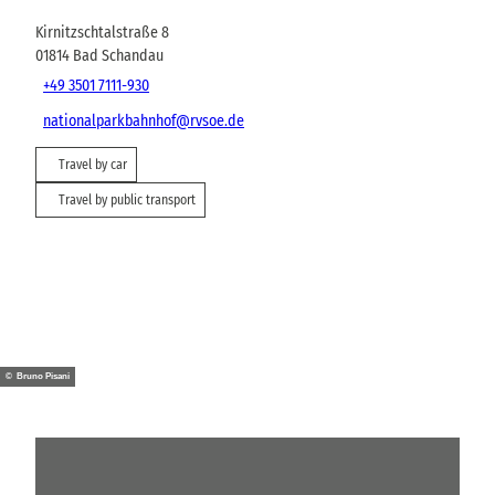
Kirnitzschtalstraße 8
01814
Bad Schandau
+49 3501 7111-930
nationalparkbahnhof@rvsoe.de
Travel by car
Travel by public transport
© Bruno Pisani