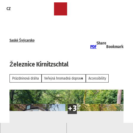
T
CZ
o
Bookmark
Search
Menu
c
list
o
n
t
e
Saské Švýcarsko
Share
n
PDF
Bookmark
t
Železnice Kirnitzschtal
Prázdninová dráha
Veřejná hromadná doprava
Accessibility