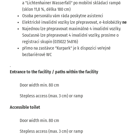
a "Lichtenhainer Wasserfall" po mobilní skládací rampě
(sklon 11,8 %, délka 180 cm)
Osoba personálu vám ráda poskytne asistenci
Elektrické invalidní vozíky lze přepravovat, e-koloběžky
ne
Najednou lze přepravovat maximálně 4 invalidní vozíky.
Současně lze přepravovat 4 invalidní vozíky, prosíme o
registraci skupin (035022 54816)
přímo na zastávce "Kurpark" je k dispozici veřejné
bezbariérové WC
.
Entrance to the facility / paths within the facility
Door width min. 80 cm
Stepless access (max. 3 cm) or ramp
Accessible toilet
Door width min. 80 cm
Stepless access (max. 3 cm) or ramp