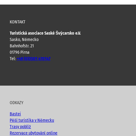
KONTAKT
Turistická asociace Saské Švýcarsko e.V.
Sasko, Německo
Bahnhofstr. 21
01796 Pirna
Tel:
+49 (0)3501 470147
Y
F
I
B
o
a
n
l
u
c
s
o
t
e
t
g
u
b
a
ODKAZY
b
o
g
e
o
r
Bastei
k
a
Pěší turistika v Německu
m
Trasy poblíž
Rezervace ubytování online