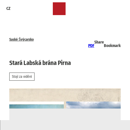
T
CZ
o
Bookmark
Search
Menu
c
list
o
n
t
e
Saské Švýcarsko
Share
n
PDF
Bookmark
t
Stará Labská brána Pirna
Stojí za vidění