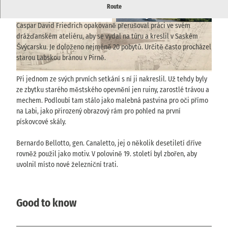
Stará Labská brána v Pirně - místo inspirace Caspara Davida
Route
Friedricha
Caspar David Friedrich opakovaně přerušoval práci ve svém
© via
www.saechsische-schweiz.de
, Gemäldegal
© via
www.saechsische-schweiz.de
, Sarah Haut
erie Alte Meister, Staatliche Kunstsammlungen
|
CC-BY-SA
Dresden, Foto: SKD I Elke Estel, Hans-Peter Klu
drážďanském ateliéru, aby se vydal na túru a kreslil v Saském
t |
CC-BY-ND
Švýcarsku. Je doloženo nejméně 20 pobytů. Určitě často procházel
starou Labskou bránou v Pirně.
© via
www.saechsische-schweiz.de
, Hamburger Kunsthalle, bpk, Foto: Christoph Irrgang |
Při jednom ze svých prvních setkání s ní ji nakreslil. Už tehdy byly
CC-BY-ND
ze zbytku starého městského opevnění jen ruiny, zarostlé trávou a
mechem. Podloubí tam stálo jako malebná pastvina pro oči přímo
na Labi, jako přirozený obrazový rám pro pohled na první
pískovcové skály.
Bernardo Bellotto, gen. Canaletto, jej o několik desetiletí dříve
rovněž použil jako motiv. V polovině 19. století byl zbořen, aby
uvolnil místo nové železniční trati.
Good to know