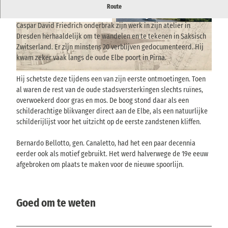
Oude Elbe poort in Pirna - een inspiratiebron voor Caspar David
Route
Friedrich
Caspar David Friedrich onderbrak zijn werk in zijn atelier in
© via
www.saechsische-schweiz.de
, Gemäldegal
© via
www.saechsische-schweiz.de
, Sarah Haut
erie Alte Meister, Staatliche Kunstsammlungen
|
CC-BY-SA
Dresden, Foto: SKD I Elke Estel, Hans-Peter Klu
Dresden herhaaldelijk om te wandelen en te tekenen in Saksisch
t |
CC-BY-ND
Zwitserland. Er zijn minstens 20 verblijven gedocumenteerd. Hij
kwam zeker vaak langs de oude Elbe poort in Pirna.
© via
www.saechsische-schweiz.de
, Hamburger Kunsthalle, bpk, Foto: Christoph Irrgang |
Hij schetste deze tijdens een van zijn eerste ontmoetingen. Toen
CC-BY-ND
al waren de rest van de oude stadsversterkingen slechts ruïnes,
overwoekerd door gras en mos. De boog stond daar als een
schilderachtige blikvanger direct aan de Elbe, als een natuurlijke
schilderijlijst voor het uitzicht op de eerste zandstenen kliffen.
Bernardo Bellotto, gen. Canaletto, had het een paar decennia
eerder ook als motief gebruikt. Het werd halverwege de 19e eeuw
afgebroken om plaats te maken voor de nieuwe spoorlijn.
Goed om te weten