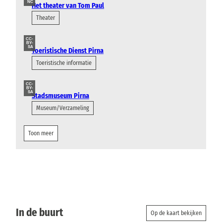
NC
Het theater van Tom Paul
Theater
CC-
BY-
SA
Toeristische Dienst Pirna
Toeristische informatie
CC-
BY-
SA
Stadsmuseum Pirna
Museum/Verzameling
Toon meer
In de buurt
Op de kaart bekijken