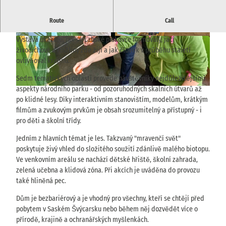
Návštěvnické centrum s interaktivní expozicí o přírodě a krajině
Route
Call
Labských pískovců - v centru Bad Schandau.
.
Výstava ukazuje, jak se Labské pískovce formovaly, jací
© TVSSW, Anna Meurer |
CC-BY-SA
© via
www.saechsische-schweiz.de
, Yvonne Brü
ckner |
CC-BY-SA
živočichové a rostliny zde žijí a jak člověk v průběhu staletí
ovlivňoval krajinu.
Sedm tematických oblastí provede návštěvníky nejdůležitějšími
aspekty národního parku - od pozoruhodných skalních útvarů až
© TVSSW, Anna Meurer |
CC-BY-SA
po klidné lesy. Díky interaktivním stanovištím, modelům, krátkým
filmům a zvukovým prvkům je obsah srozumitelný a přístupný - i
pro děti a školní třídy.
Jedním z hlavních témat je les. Takzvaný "mravenčí svět"
poskytuje živý vhled do složitého soužití zdánlivě malého biotopu.
Ve venkovním areálu se nachází dětské hřiště, školní zahrada,
zelená učebna a klidová zóna. Při akcích je uváděna do provozu
také hliněná pec.
Dům je bezbariérový a je vhodný pro všechny, kteří se chtějí před
pobytem v Saském Švýcarsku nebo během něj dozvědět více o
přírodě, krajině a ochranářských myšlenkách.