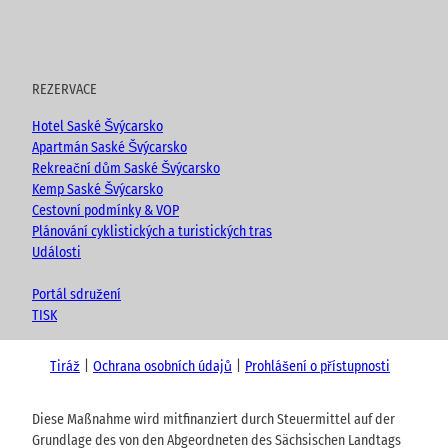
REZERVACE
Hotel Saské Švýcarsko
Apartmán Saské Švýcarsko
Rekreační dům Saské Švýcarsko
Kemp Saské Švýcarsko
Cestovní podmínky & VOP
Plánování cyklistických a turistických tras
Události
Portál sdružení
TISK
Tiráž
Ochrana osobních údajů
Prohlášení o přístupnosti
Diese Maßnahme wird mitfinanziert durch Steuermittel auf der
Grundlage des von den Abgeordneten des Sächsischen Landtags