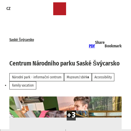
T
CZ
o
Bookmark
Search
Menu
c
list
o
n
t
e
Saské Švýcarsko
Share
n
PDF
Bookmark
t
Centrum Národního parku Saské Švýcarsko
Národní park - informační centrum
Muzeum/sbírka
Accessibility
Family vacation