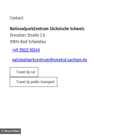
Contact
NationalparkZentrum Sächsische Schweiz
Dresdner Straße 2 b
01814
Bad Schandau
+49 35022 50240
nationalparkzentrum@smekul.sachsen.de
Travel by car
Travel by public transport
© Bruno Pisani