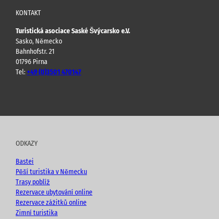
KONTAKT
Turistická asociace Saské Švýcarsko e.V.
Sasko, Německo
Bahnhofstr. 21
01796 Pirna
Tel:
+49 (0)3501 470147
Y
F
I
B
o
a
n
l
u
c
s
o
t
e
t
g
u
b
a
ODKAZY
b
o
g
e
o
r
Bastei
k
a
Pěší turistika v Německu
m
Trasy poblíž
Rezervace ubytování online
Rezervace zážitků online
Zimní turistika