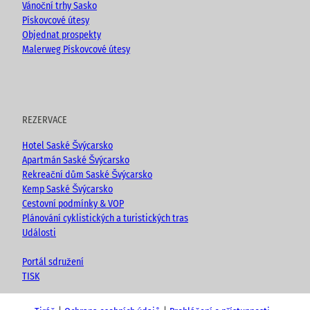
Vánoční trhy Sasko
Pískovcové útesy
Objednat prospekty
Malerweg Pískovcové útesy
REZERVACE
Hotel Saské Švýcarsko
Apartmán Saské Švýcarsko
Rekreační dům Saské Švýcarsko
Kemp Saské Švýcarsko
Cestovní podmínky & VOP
Plánování cyklistických a turistických tras
Události
Portál sdružení
TISK