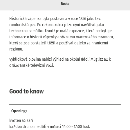
Restaurovaná pec Rumford z roku 1856 s malou expozicí o tradici
Route
vápenictví a mramorářství Maxen.
Historická vápenka byla postavena v roce 1856 jako tzv.
rumfordská pec. Po rekonstrukci ji lze nyní navštívit jako
technickou památku. Uvnitř je malá expozice, která poskytuje
informace o historii vápenky a významu maxenského mramoru,
který se zde po staletí těžil a používal daleko za hranicemi
regionu.
Vyhlídková plošina nabízí výhled na okolní údolí Müglitz až k
drážďanské televizní věži.
Good to know
Openings
květen až září
každou druhou neděli v měsíci 14:00 - 17:00 hod.