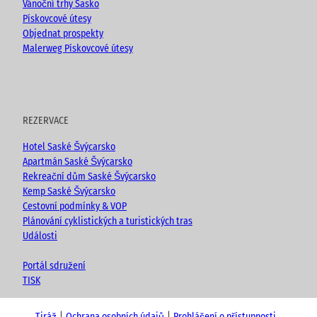
Vánoční trhy Sasko
Pískovcové útesy
Objednat prospekty
Malerweg Pískovcové útesy
REZERVACE
Hotel Saské Švýcarsko
Apartmán Saské Švýcarsko
Rekreační dům Saské Švýcarsko
Kemp Saské Švýcarsko
Cestovní podmínky & VOP
Plánování cyklistických a turistických tras
Události
Portál sdružení
TISK
Tiráž
Ochrana osobních údajů
Prohlášení o přístupnosti