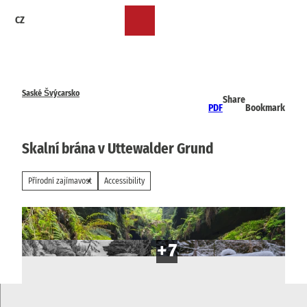
T
CZ
o
Bookmark
Search
Menu
c
list
o
n
t
e
Saské Švýcarsko
Share
n
PDF
Bookmark
t
Skalní brána v Uttewalder Grund
Přírodní zajímavost
Accessibility