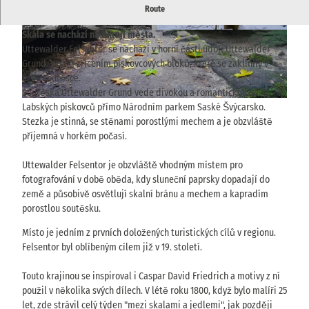
Okouzlující skalní útvar, který se často stal inspirací pro umělce.
Route
Skála se nachází na okraji města.
© via
www.saechsische-schweiz.de
, Sammlung
© Yvonne Brückner, Tourismusverband Sächsis
U.u.D. Hasse, Nationalpark Sächsische Schweiz
che Schweiz
|
CC-BY-NC-ND
Uttewalder Felsentor se nachází v horní části údolí Uttewalder
Grund. Vznikl zřícením pískovcových bloků, které se zaklínily v
úzké soutěsce.
Soutěska Uttewalder Grund vede divokou a romantickou částí
© via
www.saechsische-schweiz.de
, Philipp Zieger |
CC-BY
Labských pískovců přímo Národním parkem Saské Švýcarsko.
Stezka je stinná, se stěnami porostlými mechem a je obzvláště
příjemná v horkém počasí.
Uttewalder Felsentor je obzvláště vhodným místem pro
fotografování v době oběda, kdy sluneční paprsky dopadají do
země a působivě osvětlují skalní bránu a mechem a kapradím
porostlou soutěsku.
Místo je jedním z prvních doložených turistických cílů v regionu.
Felsentor byl oblíbeným cílem již v 19. století.
Touto krajinou se inspiroval i Caspar David Friedrich a motivy z ní
použil v několika svých dílech. V létě roku 1800, když bylo malíři 25
let, zde strávil celý týden "mezi skalami a jedlemi", jak později