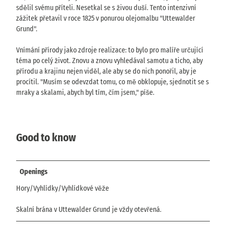
sdělil svému příteli. Nesetkal se s živou duší. Tento intenzivní
zážitek přetavil v roce 1825 v ponurou olejomalbu "Uttewalder
Grund".
Vnímání přírody jako zdroje realizace: to bylo pro malíře určující
téma po celý život. Znovu a znovu vyhledával samotu a ticho, aby
přírodu a krajinu nejen viděl, ale aby se do nich ponořil, aby je
procítil. "Musím se odevzdat tomu, co mě obklopuje, sjednotit se s
mraky a skalami, abych byl tím, čím jsem," píše.
Good to know
Openings
Hory/Vyhlídky/Vyhlídkové věže
Skalní brána v Uttewalder Grund je vždy otevřená.