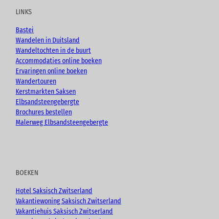
u
b
a
LINKS
b
o
g
e
o
r
Bastei
k
a
Wandelen in Duitsland
m
Wandeltochten in de buurt
Accommodaties online boeken
Ervaringen online boeken
Wandertouren
Kerstmarkten Saksen
Elbsandsteengebergte
Brochures bestellen
Malerweg Elbsandsteengebergte
BOEKEN
Hotel Saksisch Zwitserland
Vakantiewoning Saksisch Zwitserland
Vakantiehuis Saksisch Zwitserland