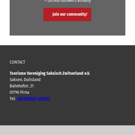
> 120.000 followers already
Join our community!
CONTACT
Toerisme Vereniging Saksisch Zwitserland e.V.
Saksen, Duitsland
Bahnhofstr. 21
01796 Pirna
Tel:
+49 (0)3501 470147
Y
F
I
B
o
a
n
l
u
c
s
o
t
e
t
g