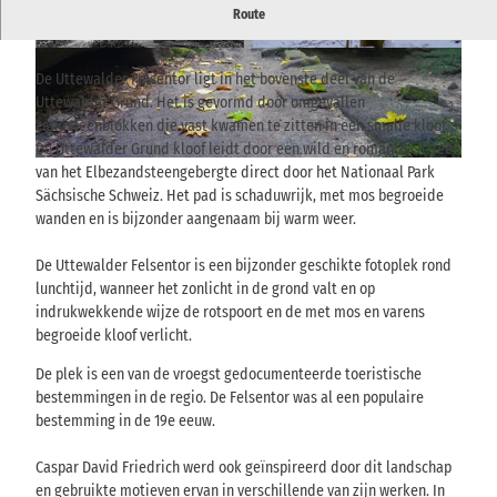
Een betoverende rotsformatie die vaak een inspiratiebron is
Route
geweest voor kunstenaars.
© via
www.saechsische-schweiz.de
, Sammlung
© Yvonne Brückner, Tourismusverband Sächsis
U.u.D. Hasse, Nationalpark Sächsische Schweiz
che Schweiz
|
CC-BY-NC-ND
De Uttewalder Felsentor ligt in het bovenste deel van de
Uttewalder Grund. Het is gevormd door omgevallen
zandsteenblokken die vast kwamen te zitten in een smalle kloof.
De Uttewalder Grund kloof leidt door een wild en romantisch deel
© via
www.saechsische-schweiz.de
, Philipp Zieger |
CC-BY
van het Elbezandsteengebergte direct door het Nationaal Park
Sächsische Schweiz. Het pad is schaduwrijk, met mos begroeide
wanden en is bijzonder aangenaam bij warm weer.
De Uttewalder Felsentor is een bijzonder geschikte fotoplek rond
lunchtijd, wanneer het zonlicht in de grond valt en op
indrukwekkende wijze de rotspoort en de met mos en varens
begroeide kloof verlicht.
De plek is een van de vroegst gedocumenteerde toeristische
bestemmingen in de regio. De Felsentor was al een populaire
bestemming in de 19e eeuw.
Caspar David Friedrich werd ook geïnspireerd door dit landschap
en gebruikte motieven ervan in verschillende van zijn werken. In