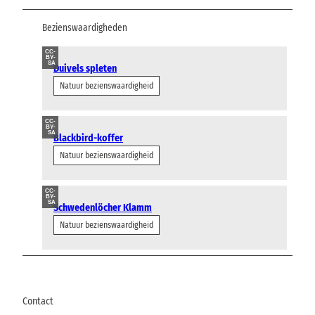
Bezienswaardigheden
CC-
BY-
SA
Duivels spleten
Natuur bezienswaardigheid
CC-
BY-
SA
Blackbird-koffer
Natuur bezienswaardigheid
CC-
BY-
SA
Schwedenlöcher Klamm
Natuur bezienswaardigheid
Contact