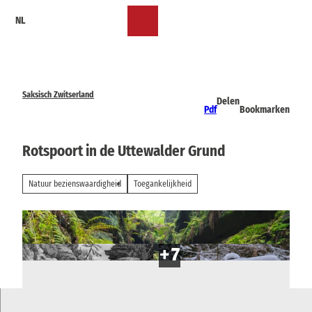
T
NL
o
Bookmark
Zoeken
Menu
c
lijst
o
n
t
e
Saksisch Zwitserland
Delen
n
Pdf
Bookmarken
t
Rotspoort in de Uttewalder Grund
Natuur bezienswaardigheid
Toegankelijkheid