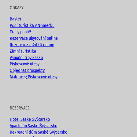
u
b
a
ODKAZY
b
o
g
e
o
r
Bastei
k
a
Pěší turistika v Německu
m
Trasy poblíž
Rezervace ubytování online
Rezervace zážitků online
Zimní turistika
Vánoční trhy Sasko
Pískovcové útesy
Objednat prospekty
Malerweg Pískovcové útesy
REZERVACE
Hotel Saské Švýcarsko
Apartmán Saské Švýcarsko
Rekreační dům Saské Švýcarsko