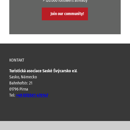
> 120.000 followers already
Join our community!
KONTAKT
Turistická asociace Saské Švýcarsko e.V.
Sasko, Německo
Bahnhofstr. 21
01796 Pirna
Tel:
+49 (0)3501 470147
Y
F
I
B
o
a
n
l
u
c
s
o
t
e
t
g