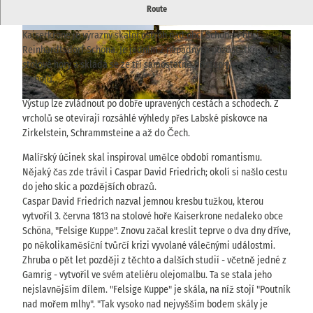
Drsná stolová hora v Schöně - místo inspirace Caspara Davida
Route
Friedricha
Kaiserkrone je výrazný skalní ostroh nad obcí Schöna v obci
© TVSSW, Hans Fineart |
CC-BY-NC-ND
© via
www.saechsische-schweiz.de
, Kupferstich
-Kabinett, Staatliche Kunstsammlungen Dresde
n, Foto: Herbert Boswank |
CC-BY-ND
Reinhardtsdorf-Schöna. Je jedním z nápadných pozůstatků bývalé
stolové hory a skládá se ze tří samostatně přístupných skalních
vrcholů.
Výstup lze zvládnout po dobře upravených cestách a schodech. Z
© Britta Prema Hirschburger |
CC-BY-SA
vrcholů se otevírají rozsáhlé výhledy přes Labské pískovce na
Zirkelstein, Schrammsteine a až do Čech.
Malířský účinek skal inspiroval umělce období romantismu.
Nějaký čas zde trávil i Caspar David Friedrich; okolí si našlo cestu
do jeho skic a pozdějších obrazů.
Caspar David Friedrich nazval jemnou kresbu tužkou, kterou
vytvořil 3. června 1813 na stolové hoře Kaiserkrone nedaleko obce
Schöna, "Felsige Kuppe". Znovu začal kreslit teprve o dva dny dříve,
po několikaměsíční tvůrčí krizi vyvolané válečnými událostmi.
Zhruba o pět let později z těchto a dalších studií - včetně jedné z
Gamrig - vytvořil ve svém ateliéru olejomalbu. Ta se stala jeho
nejslavnějším dílem. "Felsige Kuppe" je skála, na níž stojí "Poutník
nad mořem mlhy". "Tak vysoko nad nejvyšším bodem skály je