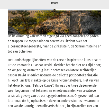
Ruige tafelberg in Schöna - een inspiratiebron voor Caspar David
Route
Friedrich
De Kaiserkrone is een opvallende rotspunt boven Schöna in de
© TVSSW, Hans Fineart |
CC-BY-NC-ND
© via
www.saechsische-schweiz.de
, Kupferstich
-Kabinett, Staatliche Kunstsammlungen Dresde
n, Foto: Herbert Boswank |
CC-BY-ND
gemeente Reinhardtsdorf-Schöna. Het is een van de markante
overblijfselen van een voormalige tafelberg en bestaat uit drie
afzonderlijk toegankelijke rotspieken.
De beklimming kan worden afgelegd via goed aangelegde paden
© Britta Prema Hirschburger |
CC-BY-SA
en trappen. De toppen bieden een weids uitzicht over het
Elbezandsteengebergte, naar de Zirkelstein, de Schrammsteine en
tot aan Bohemen.
Het landschappelijke effect van de rotsen inspireerde kunstenaars
uit de Romantiek. Caspar David Friedrich bracht hier ook tijd door;
de omgeving kwam terug in zijn schetsen en latere schilderijen.
Caspar David Friedrich noemde de delicate potloodtekening die
hij op 3 juni 1813 maakte op de Kaiserkrone tafelberg, niet ver van
het dorp Schöna, "Felsige Kuppe". Hij was pas twee dagen eerder
weer begonnen met tekenen, na enkele maanden van creatieve
crisis als gevolg van de oorlogsgebeurtenissen. Ongeveer vijf jaar
later maakte hij op basis van deze en andere studies - waaronder
een van de Gamrig - een olieverfschilderij in zijn atelier. Het zou