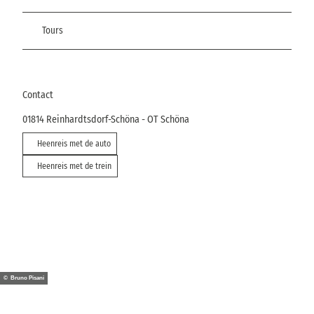
Tours
Contact
01814
Reinhardtsdorf-Schöna
- OT Schöna
Heenreis met de auto
Heenreis met de trein
© Bruno Pisani