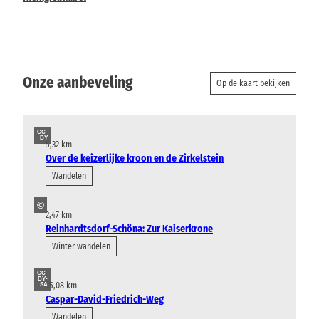
Onze aanbeveling
Op de kaart bekijken
CC-
BY
5,32 km
Over de keizerlijke kroon en de Zirkelstein
Wandelen
©
2,47 km
Reinhardtsdorf-Schöna: Zur Kaiserkrone
Winter wandelen
CC-
BY-
15,08 km
SA
Caspar-David-Friedrich-Weg
Wandelen