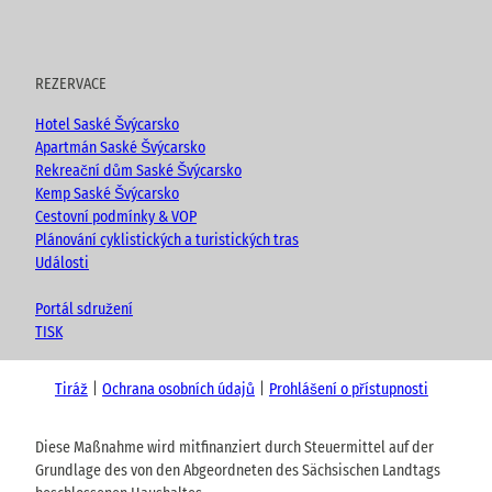
REZERVACE
Hotel Saské Švýcarsko
Apartmán Saské Švýcarsko
Rekreační dům Saské Švýcarsko
Kemp Saské Švýcarsko
Cestovní podmínky & VOP
Plánování cyklistických a turistických tras
Události
Portál sdružení
TISK
Tiráž
Ochrana osobních údajů
Prohlášení o přístupnosti
Diese Maßnahme wird mitfinanziert durch Steuermittel auf der
Grundlage des von den Abgeordneten des Sächsischen Landtags