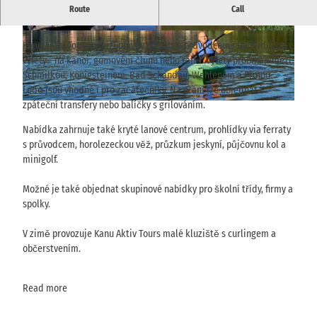
Půjčovna lodí, výlety s průvodcem, lanové centrum, minigolf,
Route
Call
půjčovna kol a outdoorové aktivity v Saském Švýcarsku.
© TVSSW, Yvonne Brückner |
CC-BY-SA
© TVSSW, Yvonne Brückner |
CC-BY-SA
Kanu Aktiv Tours nabízí plavby po Labi s průvodcem i individuální
výlety - na kánoi, gumovém člunu nebo raftu. Výlety probíhají mezi
Schmilkou, Königsteinem, Bad Schandau, Wehlenem a Pirnou.
Lodě jsou vhodné i pro začátečníky. Na přání lze objednat i
zpáteční transfery nebo balíčky s grilováním.
© TVSSW, Yvonne Brückner |
CC-BY-SA
Nabídka zahrnuje také kryté lanové centrum, prohlídky via ferraty
s průvodcem, horolezeckou věž, průzkum jeskyní, půjčovnu kol a
minigolf.
Možné je také objednat skupinové nabídky pro školní třídy, firmy a
spolky.
V zimě provozuje Kanu Aktiv Tours malé kluziště s curlingem a
občerstvením.
Read more