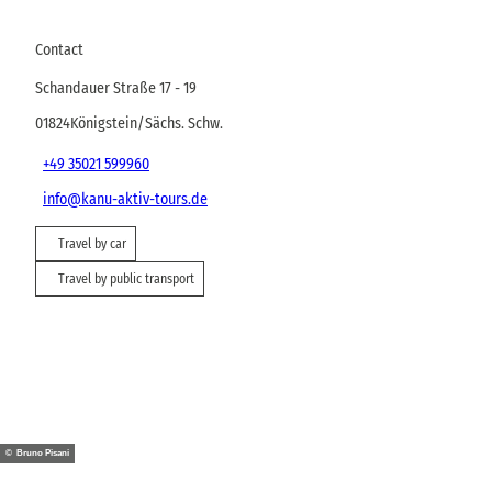
Contact
Schandauer Straße 17 - 19
01824
Königstein/Sächs. Schw.
+49 35021 599960
info@kanu-aktiv-tours.de
Travel by car
Travel by public transport
© Bruno Pisani