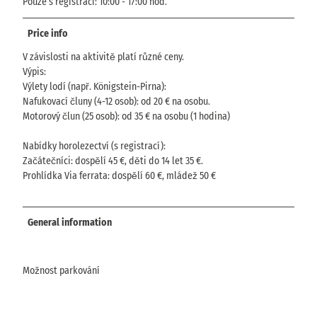
Pouze s registrací: 10:00 - 17:00 hod.
Price info
V závislosti na aktivitě platí různé ceny.
Výpis:
Výlety lodí (např. Königstein-Pirna):
Nafukovací čluny (4-12 osob): od 20 € na osobu.
Motorový člun (25 osob): od 35 € na osobu (1 hodina)
Nabídky horolezectví (s registrací):
Začátečníci: dospělí 45 €, děti do 14 let 35 €.
Prohlídka Via ferrata: dospělí 60 €, mládež 50 €
General information
Možnost parkování