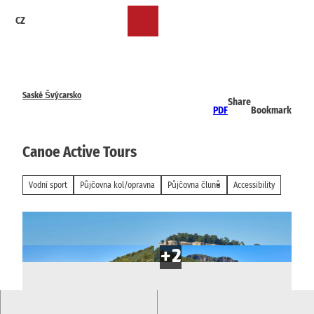
T
CZ
o
Bookmark
Search
Menu
c
list
o
n
t
e
Saské Švýcarsko
Share
n
PDF
Bookmark
t
Canoe Active Tours
Vodní sport
Půjčovna kol/opravna
Půjčovna člunů
Accessibility