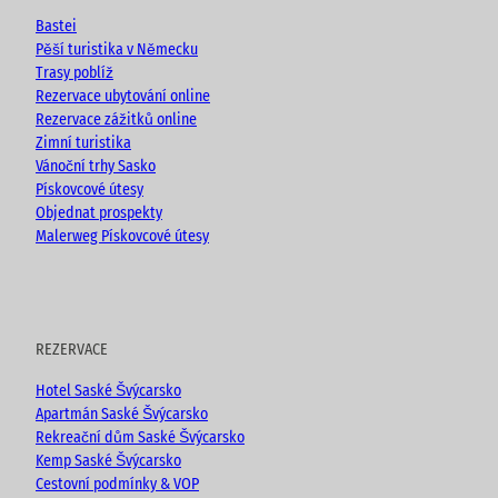
e
o
r
Bastei
k
a
Pěší turistika v Německu
m
Trasy poblíž
Rezervace ubytování online
Rezervace zážitků online
Zimní turistika
Vánoční trhy Sasko
Pískovcové útesy
Objednat prospekty
Malerweg Pískovcové útesy
REZERVACE
Hotel Saské Švýcarsko
Apartmán Saské Švýcarsko
Rekreační dům Saské Švýcarsko
Kemp Saské Švýcarsko
Cestovní podmínky & VOP