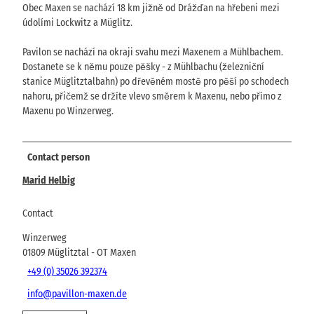
Obec Maxen se nachází 18 km jižně od Drážďan na hřebeni mezi
údolími Lockwitz a Müglitz.
Pavilon se nachází na okraji svahu mezi Maxenem a Mühlbachem.
Dostanete se k němu pouze pěšky - z Mühlbachu (železniční
stanice Müglitztalbahn) po dřevěném mostě pro pěší po schodech
nahoru, přičemž se držíte vlevo směrem k Maxenu, nebo přímo z
Maxenu po Winzerweg.
Contact person
Marid Helbig
Contact
Winzerweg
01809
Müglitztal
- OT Maxen
+49 (0) 35026 392374
info@pavillon-maxen.de