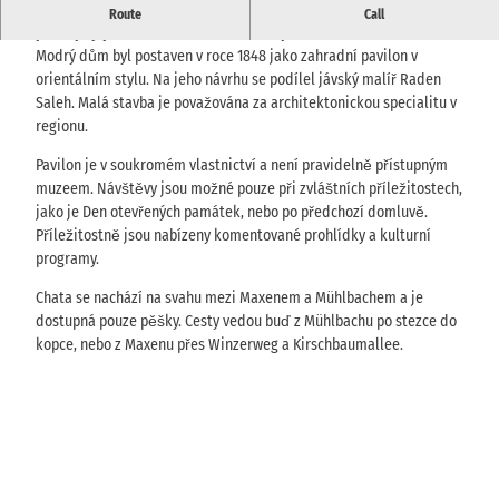
Historický pavilon v jávském stylu nad údolím Müglitz u Maxenu,
Route
Call
přístupný pouze během akcí nebo na požádání.
Modrý dům byl postaven v roce 1848 jako zahradní pavilon v
orientálním stylu. Na jeho návrhu se podílel jávský malíř Raden
Saleh. Malá stavba je považována za architektonickou specialitu v
regionu.
Pavilon je v soukromém vlastnictví a není pravidelně přístupným
muzeem. Návštěvy jsou možné pouze při zvláštních příležitostech,
jako je Den otevřených památek, nebo po předchozí domluvě.
Příležitostně jsou nabízeny komentované prohlídky a kulturní
programy.
Chata se nachází na svahu mezi Maxenem a Mühlbachem a je
dostupná pouze pěšky. Cesty vedou buď z Mühlbachu po stezce do
kopce, nebo z Maxenu přes Winzerweg a Kirschbaumallee.