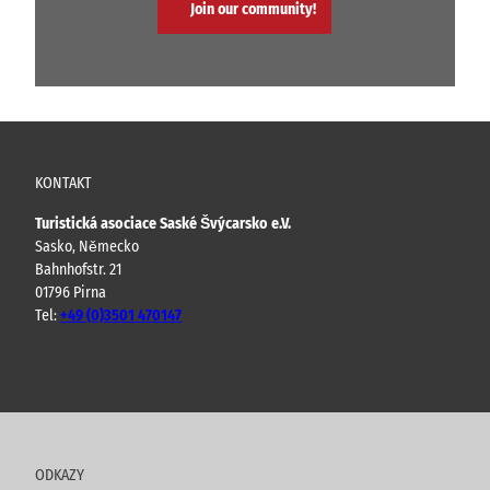
Join our community!
KONTAKT
Turistická asociace Saské Švýcarsko e.V.
Sasko, Německo
Bahnhofstr. 21
01796 Pirna
Tel:
+49 (0)3501 470147
Y
F
I
B
o
a
n
l
u
c
s
o
t
e
t
g
u
b
a
ODKAZY
b
o
g