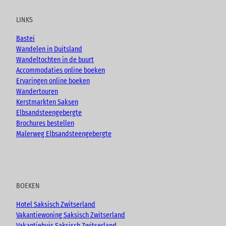
t
e
t
g
u
b
a
LINKS
b
o
g
e
o
r
Bastei
k
a
Wandelen in Duitsland
m
Wandeltochten in de buurt
Accommodaties online boeken
Ervaringen online boeken
Wandertouren
Kerstmarkten Saksen
Elbsandsteengebergte
Brochures bestellen
Malerweg Elbsandsteengebergte
BOEKEN
Hotel Saksisch Zwitserland
Vakantiewoning Saksisch Zwitserland
Vakantiehuis Saksisch Zwitserland