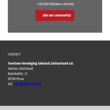
> 120.000 followers already
Join our community!
CONTACT
Toerisme Vereniging Saksisch Zwitserland e.V.
Saksen, Duitsland
Bahnhofstr. 21
01796 Pirna
Tel:
+49 (0)3501 470147
Y
F
I
B
o
a
n
l
u
c
s
o