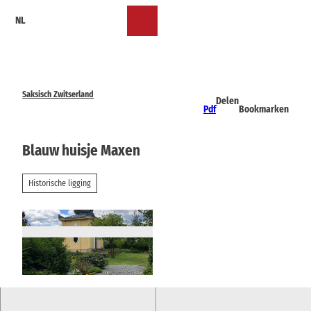
T
NL
o
Bookmark
Zoeken
Menu
c
lijst
o
n
t
e
Saksisch Zwitserland
Delen
n
Pdf
Bookmarken
t
Blauw huisje Maxen
Historische ligging
© TVSSW, Madlen Rogge |
CC-BY-SA