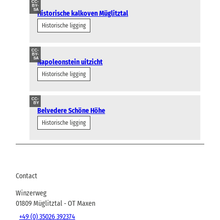
CC-
BY-
SA
Historische kalkoven Müglitztal
Historische ligging
CC-
BY-
SA
Napoleonstein uitzicht
Historische ligging
CC-
BY
Belvedere Schöne Höhe
Historische ligging
Contact
Winzerweg
01809
Müglitztal
- OT Maxen
+49 (0) 35026 392374