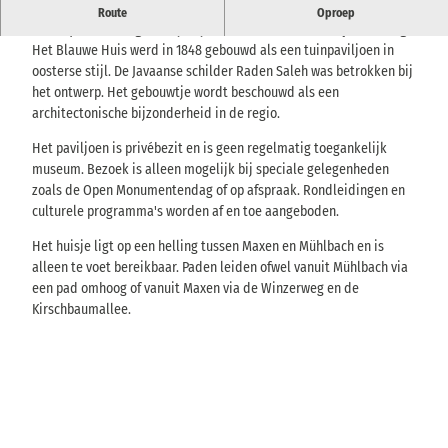
Historisch paviljoen in Javaanse stijl boven de Müglitzvallei bij
Route
Oproep
Maxen, alleen toegankelijk tijdens evenementen of op aanvraag.
Het Blauwe Huis werd in 1848 gebouwd als een tuinpaviljoen in
oosterse stijl. De Javaanse schilder Raden Saleh was betrokken bij
het ontwerp. Het gebouwtje wordt beschouwd als een
architectonische bijzonderheid in de regio.
Het paviljoen is privébezit en is geen regelmatig toegankelijk
museum. Bezoek is alleen mogelijk bij speciale gelegenheden
zoals de Open Monumentendag of op afspraak. Rondleidingen en
culturele programma's worden af en toe aangeboden.
Het huisje ligt op een helling tussen Maxen en Mühlbach en is
alleen te voet bereikbaar. Paden leiden ofwel vanuit Mühlbach via
een pad omhoog of vanuit Maxen via de Winzerweg en de
Kirschbaumallee.