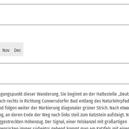
Nov
Dec
Ausgangspunkt dieser Wanderung. Sie beginnt an der Haltestelle „Deu
nach rechts in Richtung Cunnersdorfer Bad entlang des Naturlehrpfa
d folgen weiter der Markierung diagonaler grüner Strich. Nach etwa
g, an deren Ende der Weg nach links steil zum Katzstein aufsteigt. 
ggestreckten Höhenzug. Der Signal, einer Felskanzel mit großartigen
Höhenrücken immer südwätrs gehend kommt man am Katzfels mit einer