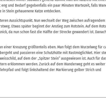
ht eng und Bedarf gegebenfalls ein paar Minuten Wartezeit, falls Wa
e in Stein gehauenene Katze entdecken.
teren Aussichtspunkt. Nun wechselt der Weg zwischen aufragendem 
rstweg. Etwas später beginnt der Anstieg zum Rotstein. Auf dem Rots
nick, da nun schon fast die Hälfte der Strecke gewandert ist. Danac
an einer Kreuzung größtenteils eben. Man folgt dem Wurzelweg für ca
bergeht und passieren eine Schutzhütte mit Rastmöglichket. Hier st
weisschild, auf dem der „Spitzer Stein“ ausgewiesen ist. Auch für da
eitern erklommen werden. Zurück auf dem Wanderweg geht es weiter 
lehrpfad und folgt linkshaltend der Markierung gelber Strich und