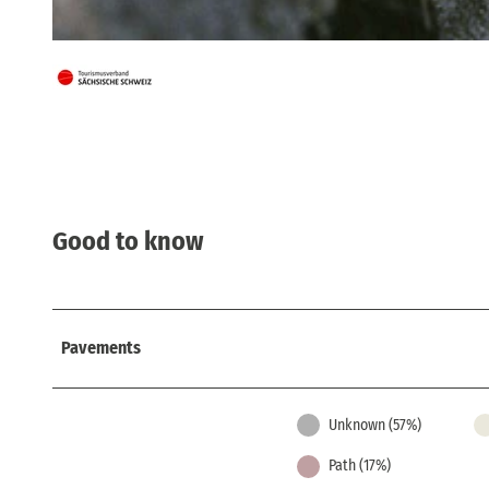
© Frank Exß, Frank Exß, Dresden | AI-optimized
Good to know
Pavements
Unknown (57%)
Path (17%)