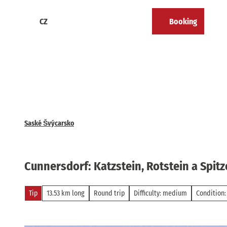
T
o
CZ
Booking
Calendar
Bookmark
Search
Menu
c
list
o
n
t
e
n
t
Saské Švýcarsko
Cunnersdorf: Katzstein, Rotstein a Spitz
Tip
13.53 km long
Round trip
Difficulty: medium
Condition: