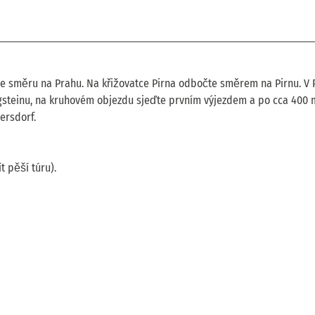
ve směru na Prahu. Na křižovatce Pirna odbočte směrem na Pirnu. V 
nigsteinu, na kruhovém objezdu sjeďte prvním výjezdem a po cca 400 
ersdorf.
 pěší túru).