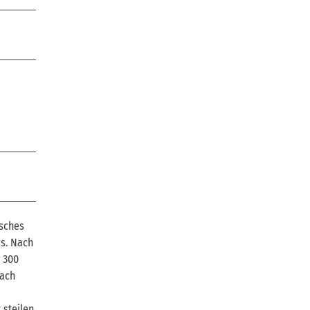
tsches
ds. Nach
 300
Nach
 steilen