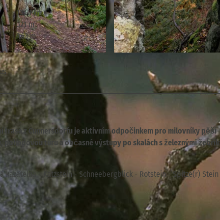
13.53 km
321 m
463 m
© Sebastian Rose, Tourismusverband Sächsische Schwei
us
í trasa z Cunnersdorfu je aktivním odpočinkem pro milovníky pěší
u, pohodovou túru a občasné výstupy po skalách s železnými žebřík
kazatelna - Katzstein - Schneebergblick - Rotstein - Spitze(r) Stein