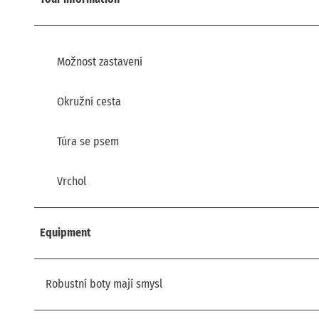
Možnost zastavení
Okružní cesta
Túra se psem
Vrchol
Equipment
Robustní boty mají smysl