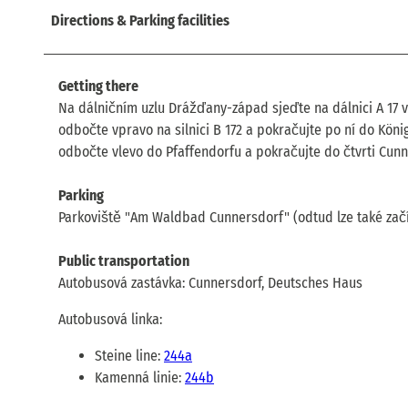
Directions & Parking facilities
Getting there
Na dálničním uzlu Drážďany-západ sjeďte na dálnici A 17 
odbočte vpravo na silnici B 172 a pokračujte po ní do Kö
odbočte vlevo do Pfaffendorfu a pokračujte do čtvrti Cunn
Parking
Parkoviště "Am Waldbad Cunnersdorf" (odtud lze také začít
Public transportation
Autobusová zastávka: Cunnersdorf, Deutsches Haus
Autobusová linka:
Steine line:
244a
Kamenná linie:
244b