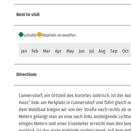
Best to visit
suitable
Depends on weather
Jan
Feb
Mar
Apr
May
Jun
Jul
Aug
Sep
Oct
Directions
Cunnersdorf, ein Ortsteil des Kurortes Gohrisch, ist der 
Haus“ bzw. am Parkplatz in Cunnersdorf und führt gleich 
dem Waldbad biegen wir von der Straße nach rechts ab un
Metern gelangt man an eine nach links ansteigende Lichtun
einigen Metern und einer Eisenleiter erreicht man den lan
Ausblick, ist das erste Highlight rechter Hand. Auf dem 