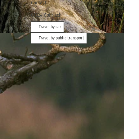
Contact
01824
Gohrisch
Travel by car
z
Travel by public transport
y.
 -