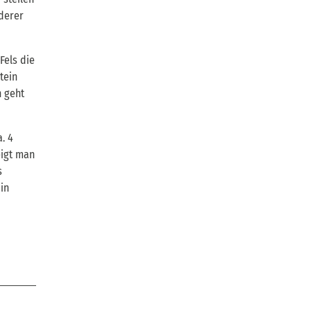
nderer
Fels die
tein
h geht
. 4
eigt man
s
in